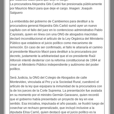
La procuradora Alejandra Gils Carbó fue presionada públicamente
por Mauricio Macri para que deje el cargo. Imagen: Joaquín
Salguero
La embestida del gobierno de Cambiemos para destituir a la
procuradora general Alejandra Gils Carbó sumó ayer un nuevo
capítulo con el fallo del juez en lo contencioso administrativo Pablo
Cayssials, quien en línea con una ONG de abogados macristas
declaró inconstitucional el artículo de la Ley Orgánica del Ministerio
Público que establece el juicio político como mecanismo de
remoción. En caso de ser confirmado, el fallo le allanaría el camino
al presidente Mauricio Macri para destituir a la procuradora por
decreto, justamente la arbitrariedad que el ex presidente Raúl
Alfonsín intentó desterrar con la reforma constitucional de 1994 al
crear un Ministerio Público independiente y autónomo del poder
político.
Será Justicia, la ONG del Colegio de Abogados de calle
Montevideo, vinculada al Pro y a la Sociedad Rural, cuestionó el
artículo de la ley que equipara la inmunidad de la procuradora con
la de los jueces de la Corte Suprema. La presentación fue avalada
en su momento por el ministro Germán Garavano, quien recordó
que el gobierno había presentado un proyecto de ley en ese
sentido. Esa iniciativa, impulsada el año pasado, se frustró luego de
cosechar un rechazo generalizado, que incluyó inclusive a la
diputada Elisa Carrió, quien destacó que el juicio político es la