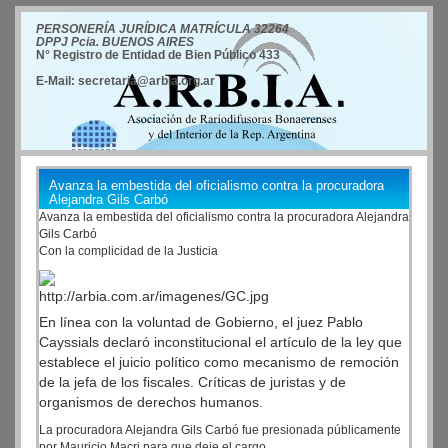
PERSONERÍA JURÍDICA MATRÍCULA 32264
DPPJ Pcia. BUENOS AIRES
N° Registro de Entidad de Bien Público 433
E-Mail: secretaria@arbia.org.ar
Avanza la embestida del oficialismo contra la procuradora
Alejandra Gils Carbó
Avanza la embestida del oficialismo contra la procuradora Alejandra
Gils Carbó
Con la complicidad de la Justicia
En línea con la voluntad de Gobierno, el juez Pablo
Cayssials declaró inconstitucional el artículo de la ley que
establece el juicio político como mecanismo de remoción
de la jefa de los fiscales. Críticas de juristas y de
organismos de derechos humanos.
La procuradora Alejandra Gils Carbó fue presionada públicamente
por Mauricio Macri para que deje el cargo.