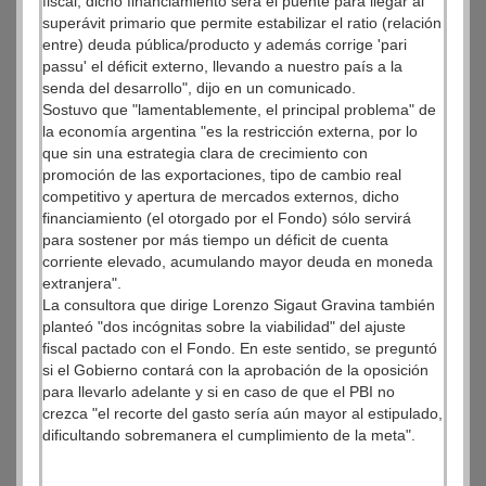
fiscal, dicho financiamiento será el puente para llegar al
superávit primario que permite estabilizar el ratio (relación
entre) deuda pública/producto y además corrige 'pari
passu' el déficit externo, llevando a nuestro país a la
senda del desarrollo", dijo en un comunicado.
Sostuvo que "lamentablemente, el principal problema" de
la economía argentina "es la restricción externa, por lo
que sin una estrategia clara de crecimiento con
promoción de las exportaciones, tipo de cambio real
competitivo y apertura de mercados externos, dicho
financiamiento (el otorgado por el Fondo) sólo servirá
para sostener por más tiempo un déficit de cuenta
corriente elevado, acumulando mayor deuda en moneda
extranjera".
La consultora que dirige Lorenzo Sigaut Gravina también
planteó "dos incógnitas sobre la viabilidad" del ajuste
fiscal pactado con el Fondo. En este sentido, se preguntó
si el Gobierno contará con la aprobación de la oposición
para llevarlo adelante y si en caso de que el PBI no
crezca "el recorte del gasto sería aún mayor al estipulado,
dificultando sobremanera el cumplimiento de la meta".