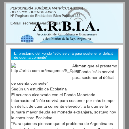
PERSONERÍA JURÍDICA MATRÍCULA 32264
DPPJ Pcia. BUENOS AIRES
N° Registro de Entidad de Bien Público 433
E-Mail: secretaria@arbia.org.ar
El préstamo del Fondo "sólo servirá para sostener el déficit
de cuenta corriente"
Afirman que el préstamo
del Fondo "sólo servirá
para sostener el déficit
de cuenta corriente"
Según un estudio de Ecolatina
El acuerdo alcanzado con el Fondo Monetario
Internacional "sólo servirá para sostener por más tiempo
un déficit de cuenta corriente elevado", a lo que se le
sumará mayor deuda en moneda extranjera, sostuvo hoy
la consultora Ecolatina.
"Para quienes piensan que el problema de Argentina es