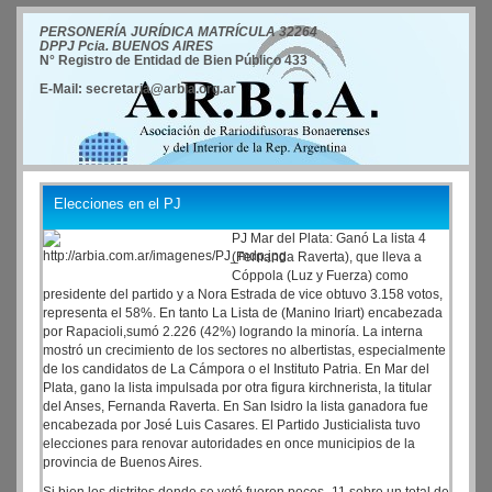
PERSONERÍA JURÍDICA MATRÍCULA 32264
DPPJ Pcia. BUENOS AIRES
N° Registro de Entidad de Bien Público 433
E-Mail: secretaria@arbia.org.ar
Elecciones en el PJ
PJ Mar del Plata: Ganó La lista 4
(Fernanda Raverta), que lleva a
Cóppola (Luz y Fuerza) como
presidente del partido y a Nora Estrada de vice obtuvo 3.158 votos,
representa el 58%. En tanto La Lista de (Manino Iriart) encabezada
por Rapacioli,sumó 2.226 (42%) logrando la minoría. La interna
mostró un crecimiento de los sectores no albertistas, especialmente
de los candidatos de La Cámpora o el Instituto Patria. En Mar del
Plata, gano la lista impulsada por otra figura kirchnerista, la titular
del Anses, Fernanda Raverta. En San Isidro la lista ganadora fue
encabezada por José Luis Casares. El Partido Justicialista tuvo
elecciones para renovar autoridades en once municipios de la
provincia de Buenos Aires.