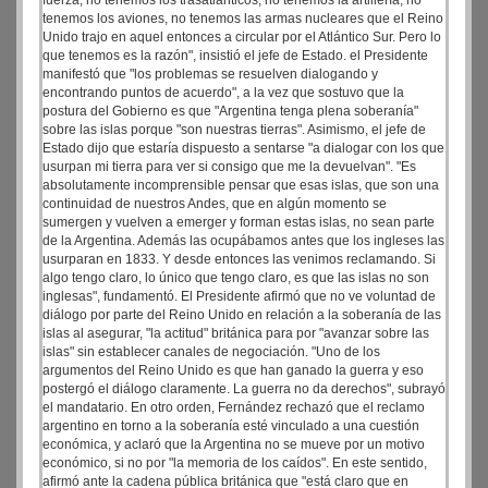
fuerza, no tenemos los trasatlánticos, no tenemos la artillería, no
tenemos los aviones, no tenemos las armas nucleares que el Reino
Unido trajo en aquel entonces a circular por el Atlántico Sur. Pero lo
que tenemos es la razón", insistió el jefe de Estado. el Presidente
manifestó que "los problemas se resuelven dialogando y
encontrando puntos de acuerdo", a la vez que sostuvo que la
postura del Gobierno es que "Argentina tenga plena soberanía"
sobre las islas porque "son nuestras tierras". Asimismo, el jefe de
Estado dijo que estaría dispuesto a sentarse "a dialogar con los que
usurpan mi tierra para ver si consigo que me la devuelvan". "Es
absolutamente incomprensible pensar que esas islas, que son una
continuidad de nuestros Andes, que en algún momento se
sumergen y vuelven a emerger y forman estas islas, no sean parte
de la Argentina. Además las ocupábamos antes que los ingleses las
usurparan en 1833. Y desde entonces las venimos reclamando. Si
algo tengo claro, lo único que tengo claro, es que las islas no son
inglesas", fundamentó. El Presidente afirmó que no ve voluntad de
diálogo por parte del Reino Unido en relación a la soberanía de las
islas al asegurar, "la actitud" británica para por "avanzar sobre las
islas" sin establecer canales de negociación. "Uno de los
argumentos del Reino Unido es que han ganado la guerra y eso
postergó el diálogo claramente. La guerra no da derechos", subrayó
el mandatario. En otro orden, Fernández rechazó que el reclamo
argentino en torno a la soberanía esté vinculado a una cuestión
económica, y aclaró que la Argentina no se mueve por un motivo
económico, si no por "la memoria de los caídos". En este sentido,
afirmó ante la cadena pública británica que "está claro que en