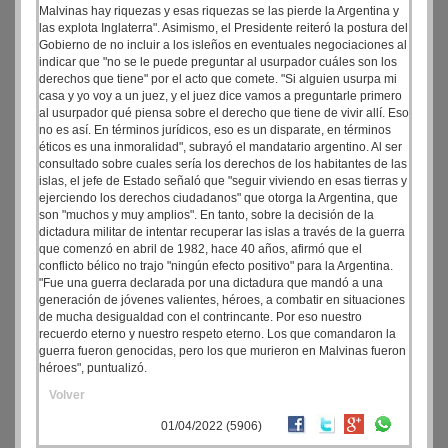
Malvinas hay riquezas y esas riquezas se las pierde la Argentina y
las explota Inglaterra". Asimismo, el Presidente reiteró la postura del
Gobierno de no incluir a los isleños en eventuales negociaciones al
indicar que "no se le puede preguntar al usurpador cuáles son los
derechos que tiene" por el acto que comete. "Si alguien usurpa mi
casa y yo voy a un juez, y el juez dice vamos a preguntarle primero
al usurpador qué piensa sobre el derecho que tiene de vivir allí. Eso
no es así. En términos jurídicos, eso es un disparate, en términos
éticos es una inmoralidad", subrayó el mandatario argentino. Al ser
consultado sobre cuales sería los derechos de los habitantes de las
islas, el jefe de Estado señaló que "seguir viviendo en esas tierras y
ejerciendo los derechos ciudadanos" que otorga la Argentina, que
son "muchos y muy amplios". En tanto, sobre la decisión de la
dictadura militar de intentar recuperar las islas a través de la guerra
que comenzó en abril de 1982, hace 40 años, afirmó que el
conflicto bélico no trajo "ningún efecto positivo" para la Argentina.
"Fue una guerra declarada por una dictadura que mandó a una
generación de jóvenes valientes, héroes, a combatir en situaciones
de mucha desigualdad con el contrincante. Por eso nuestro
recuerdo eterno y nuestro respeto eterno. Los que comandaron la
guerra fueron genocidas, pero los que murieron en Malvinas fueron
héroes", puntualizó.
Volver
01/04/2022 (5906)