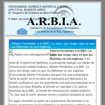
PERSONERÍA JURÍDICA MATRÍCULA 32264
DPPJ Pcia. BUENOS AIRES
N° Registro de Entidad de Bien Público 433
E-Mail: secretaria@arbia.org.ar
Alberto Fernández a la BBC: Lo único que tengo claro es que
las Malvinas no son inglesas
Alberto Fernández a la BBC: Lo
único que tengo claro es que las
Malvinas no son inglesas.
A 40
años de la guerra de Malvinas, el presidente dialogó con medio de
comunicación estatal británico. Alberto Fernández a la BBC: Lo
único que tengo claro es que las Malvinas no son inglesas
El presidente Alberto Fernández aseguró hoy que la Argentina
"tiene la razón" en el reclamo de soberanía por Malvinas y se
mostró confiado en que los argumentos del país prevalecerán en la
disputa con Gran Bretaña, al brindar un reportaje a la cadena
televisiva de la BBC, el medio de comunicación estatal británico.
"Yo creo que la razón siempre vence y nosotros tenemos la razón.
En algún momento la razón va a predominar. No tenemos ni la