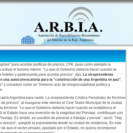
"dogmas" para acordar políticas de precios, CFK puso como ejemplo la
activar el turismo interno. "Lo que el Gobierno debería hacer cuando se
 hoteles y gastronomía para acordar precios", dijo.
La vicepresidenta
en una autoconvocatoria para la "construcción de una Argentina en paz"
,
" y consideró como un "inmenso acto de irresponsabilidad política y
n.
habrá Argentina para nadie. La vicepresidenta Cristina Fernández de Kirchner
 de precios", al inaugurar este viernes el Cine Teatro Municipal de la ciudad
cia Kirchner. “Lo que el Gobierno debería hacer cuando se restablezca el
i el Estado hace una inversión de la magnitud del Previaje, contribuyan con
reviaje. Es simple, es cuestión de ponerse a trabajar y pensar”, lanzó. "Hay
e precios", asegutó la expresidenta desde su ciudad de residencia. En este
 de que el sector privado, ayudado por el Estado, no quiera recomponer