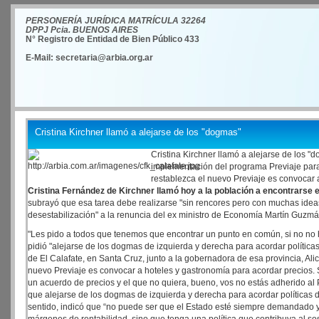
PERSONERÍA JURÍDICA MATRÍCULA 32264
DPPJ Pcia. BUENOS AIRES
N° Registro de Entidad de Bien Público 433
E-Mail: secretaria@arbia.org.ar
Cristina Kirchner llamó a alejarse de los "dogmas"
Cristina Kirchner llamó a alejarse de los 
implementación del programa Previaje para 
restablezca el nuevo Previaje es convocar a
Cristina Fernández de Kirchner llamó hoy a la población a encontrarse 
subrayó que esa tarea debe realizarse "sin rencores pero con muchas ideas
desestabilización" a la renuncia del ex ministro de Economía Martín Guzmá
"Les pido a todos que tenemos que encontrar un punto en común, si no no 
pidió "alejarse de los dogmas de izquierda y derecha para acordar políticas
de El Calafate, en Santa Cruz, junto a la gobernadora de esa provincia, Ali
nuevo Previaje es convocar a hoteles y gastronomía para acordar precios. S
un acuerdo de precios y el que no quiera, bueno, vos no estás adherido al P
que alejarse de los dogmas de izquierda y derecha para acordar políticas d
sentido, indicó que “no puede ser que el Estado esté siempre demandado y