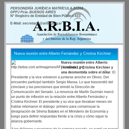
PERSONERÍA JURÍDICA MATRÍCULA 32264
DPPJ Pcia. BUENOS AIRES
N° Registro de Entidad de Bien Público 433
E-Mail: secretaria@arbia.org.ar
Nueva reunión entre Alberto Fernández y Cristina Kirchner
Nueva reunión entre Alberto
Fernández y Cristina Kirchner y
una desmentida sobre el dólar
. El
Presidente y la vice volvieron a juntarse anoche en Olivos. Del
encuentro participó también Sergio Massa. Lo que trascendió del
cónclave y las precisiones que brindó la Dirección de
Comunicación del Senado. La renuncia de Martín Guzmán marcó
un punto de inflexión en la relación entre Alberto Fernández y
Cristina Kirchner. El presidente y su vice que llevaban meses sin
hablar retomaron el diálogo: primero para consensuar la
designación de Silvina Batakis en el Ministerio de Economía y
luego para definir respuestas frente a la crisis y cómo sigue la
alianza gobernante.