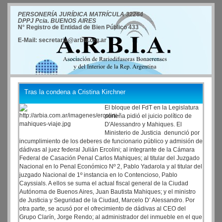
PERSONERÍA JURÍDICA MATRÍCULA 32264
DPPJ Pcia. BUENOS AIRES
N° Registro de Entidad de Bien Público 433
E-Mail: secretaria@arbia.org.ar
Tras la condena a Cristina Kirchner
El bloque del FdT en la Legislatura
porteña pidió el juicio político de
D'Alessandro y Mahiques. El
Ministerio de Justicia denunció por
incumplimiento de los deberes de funcionario público y admisión de
dádivas al juez federal Julián Ercolini; al integrante de la Cámara
Federal de Casación Penal Carlos Mahiques; al titular del Juzgado
Nacional en lo Penal Económico Nº 2, Pablo Yadarola y al titular del
juzgado Nacional de 1º instancia en lo Contencioso, Pablo
Cayssials. A ellos se suma el actual fiscal general de la Ciudad
Autónoma de Buenos Aires, Juan Bautista Mahiques; y el ministro
de Justicia y Seguridad de la Ciudad, Marcelo D’ Alessandro. Por
otra parte, se acusó por el ofrecimiento de dádivas al CEO del
Grupo Clarín, Jorge Rendo; al administrador del inmueble en el que