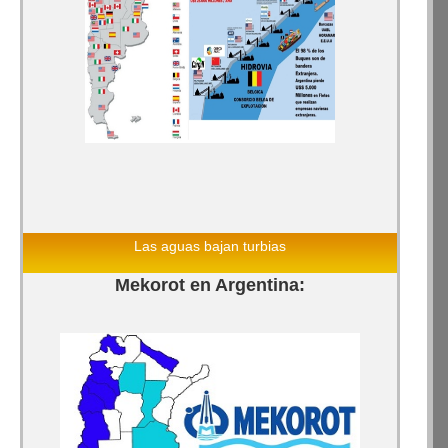
Las aguas bajan turbias
Mekorot en Argentina: