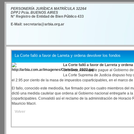
PERSONERÍA JURÍDICA MATRÍCULA 32264
DPPJ Pcia. BUENOS AIRES
N° Registro de Entidad de Bien Público 433
E-Mail: secretaria@arbia.org.ar
La Corte falló a favor de Larreta y ordena devolver los fondos
La Corte falló a favor de Larreta y ordena
Gobierno nacional le pague al Gobierno de 
La Corte Suprema de Justicia dispuso hoy 
el 2.95 por ciento de la masa de impuestos coparticipables, en el marco de 
El fallo, conocido este mediodía, fue firmado por los cuatro miembros del m
dictó una medida cautelar que ordena al Gobierno nacional entregarle a la
coparticipables. Convalidó así el reclamo de la administración de Horacio
Mauricio Macri.
Volver