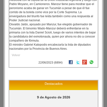
mediodía con la cúpula de la Unión Industrial Argentina y luego con
Pablo Moyano, en Camioneros. Manzur tiene para mostrar que el
peronismo acaba de ganar en Tucumán a pesar de que él fue
corrido de la boleta como vice por la Corte Suprema. La
envergadura del triunfo fue leída también como una respuesta al
Poder Judicial nacional.
Osvaldo Jaldo, apoyado por Manzur, fue elegido gobernador de
Tucumán. El binomio Wado-Manzur deberá enfrentarse en la
primaria con la lista Daniel Scioli, luego de varios intentos de bajar
la candidatura del exmotonauta, quien por ahora no dio a conocer
compañero de fórmula.
El ministro Gabriel Katopodis encabezaría la lista de diputados
nacionales por la Provincia de Buenos Aires.
Volver
22/06/2023 (6894)
Destacados
9 de Agosto de 2026