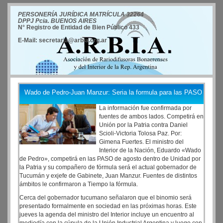
PERSONERÍA JURÍDICA MATRÍCULA 32264
DPPJ Pcia. BUENOS AIRES
N° Registro de Entidad de Bien Público 433
E-Mail: secretaria@arbia.org.ar
Wado de Pedro-Juan Manzur: Seria la formula para las PASO
La información fue confirmada por
fuentes de ambos lados. Competirá en
Unión por la Patria contra Daniel
Scioli-Victoria Tolosa Paz. Por:
Gimena Fuertes. El ministro del
Interior de la Nación, Eduardo «Wado
de Pedro», competirá en las PASO de agosto dentro de Unidad por
la Patria y su compañero de fórmula será el actual gobernador de
Tucumán y exjefe de Gabinete, Juan Manzur. Fuentes de distintos
ámbitos le confirmaron a Tiempo la fórmula.
Cerca del gobernador tucumano señalaron que el binomio será
presentado formalmente en sociedad en las próximas horas. Este
jueves la agenda del ministro del Interior incluye un encuentro al