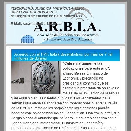
PERSONERÍA JURÍDICA MATRÍCULA 32264
DPPJ Pcia. BUENOS AIRES
N° Registro de Entidad de Bien Público 433
E-Mail: secretaria@arbia.org.ar
Acuerdo con el FMI: habrá desembolsos por más de 7 mil
millones de dólares
"Cubren largamente las
obligaciones para este año”,
afirmó Massa
El ministro de
Economía y precandidato
presidencial confirmó que se
definió "un programa de objetivos y
metas, de acumulación de reservas
y de equilibio en las cuentas públicas". Los vencimientos de la
semana que viene se abonarán con "operaciones puente" a través
de la CAF y el resto de los pagos hasta las elecciones podrán
hacerse con los desembolsos del Fondo."San Juan trae suerte", dijo
Sergio Massa al anunciar que se logró un acuerdo definitivo con el
Fondo Monetario Internacional. El ministro de Economía y
precandidato a presidente de Unión por la Patria se había reunido