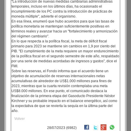
"La introducción de nuevas medidas cambiarias administrativas
temporales, incluso en los últimos días, ha ocasionado el
incumplimiento de los PC contra la introducción de prácticas de
moneda múltiple", advierte el organismo.
En esa línea, enumeró que hubo acuerdos para que las tasas de
política monetaria se mantengan suficientemente positivas en
términos reales y avanzar hacia un "fortalecimiento y armonización
del régimen cambiario".
En lo que respecta a la política fiscal, la meta de déficit fiscal
primario para 2023 se mantiene sin cambios en 1,9 por ciento del
PIB. "El cumplimiento de la meta requiere un mayor endurecimiento
de la política fiscal en el segundo semestre de este año, respaldado
por una serie de medidas acordadas de ingresos y gastos", dice el
FMI.
Sobre las reservas, el Fondo informa que el acuerdo tiene un
objetivo de acumulación de reservas internacionales netas
acumulativas de alrededor de US$1.000 millones para fines de
2023, mientras que la cuarta revisión contemplaba una meta
US$8.000 millones. En ese punto, el comunicado destaca la
finalización de la primera etapa del Gasoducto Presidente Néstor
Kirchner y su probable impacto en el balance energético, así como
la expectativa de que se revierta la sequía en la última parte del
año.
Volver
28/07/2023 (6982)