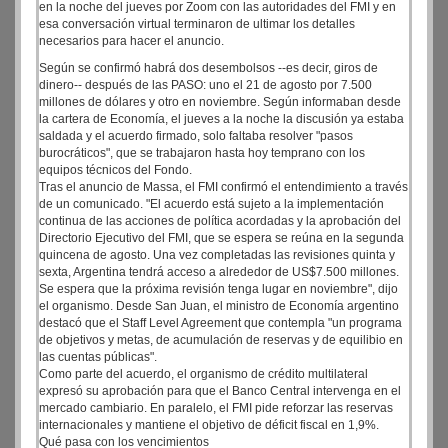
en la noche del jueves por Zoom con las autoridades del FMI y en
esa conversación virtual terminaron de ultimar los detalles
necesarios para hacer el anuncio.
Según se confirmó habrá dos desembolsos --es decir, giros de
dinero-- después de las PASO: uno el 21 de agosto por 7.500
millones de dólares y otro en noviembre. Según informaban desde
la cartera de Economía, el jueves a la noche la discusión ya estaba
saldada y el acuerdo firmado, solo faltaba resolver "pasos
burocráticos", que se trabajaron hasta hoy temprano con los
equipos técnicos del Fondo.
Tras el anuncio de Massa, el FMI confirmó el entendimiento a través
de un comunicado. "El acuerdo está sujeto a la implementación
continua de las acciones de política acordadas y la aprobación del
Directorio Ejecutivo del FMI, que se espera se reúna en la segunda
quincena de agosto. Una vez completadas las revisiones quinta y
sexta, Argentina tendrá acceso a alrededor de US$7.500 millones.
Se espera que la próxima revisión tenga lugar en noviembre", dijo
el organismo. Desde San Juan, el ministro de Economía argentino
destacó que el Staff Level Agreement que contempla "un programa
de objetivos y metas, de acumulación de reservas y de equilibio en
las cuentas públicas".
Como parte del acuerdo, el organismo de crédito multilateral
expresó su aprobación para que el Banco Central intervenga en el
mercado cambiario. En paralelo, el FMI pide reforzar las reservas
internacionales y mantiene el objetivo de déficit fiscal en 1,9%.
Qué pasa con los vencimientos