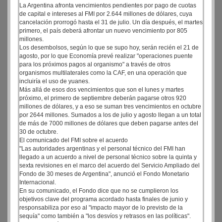
La Argentina afronta vencimientos pendientes por pago de cuotas
de capital e intereses al FMI por 2.644 millones de dólares, cuya
cancelación prorrogó hasta el 31 de julio. Un día después, el martes
primero, el país deberá afrontar un nuevo vencimiento por 805
millones.
Los desembolsos, según lo que se supo hoy, serán recién el 21 de
agosto, por lo que Economía prevé realizar "operaciones puente
para los próximos pagos al organismo" a través de otros
organismos multilaterales como la CAF, en una operación que
incluiría el uso de yuanes.
Más allá de esos dos vencimientos que son el lunes y martes
próximo, el primero de septiembre deberán pagarse otros 920
millones de dólares, y a eso se suman tres vencimientos en octubre
por 2644 millones. Sumados a los de julio y agosto llegan a un total
de más de 7000 millones de dólares que deben pagarse antes del
30 de octubre.
El comunicado del FMI sobre el acuerdo
"Las autoridades argentinas y el personal técnico del FMI han
llegado a un acuerdo a nivel de personal técnico sobre la quinta y
sexta revisiones en el marco del acuerdo del Servicio Ampliado del
Fondo de 30 meses de Argentina", anunció el Fondo Monetario
Internacional.
En su comunicado, el Fondo dice que no se cumplieron los
objetivos clave del programa acordado hasta finales de junio y
responsabiliza por eso al "impacto mayor de lo previsto de la
sequía" como también a "los desvíos y retrasos en las políticas".