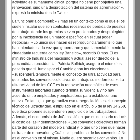
actividad es sumamente cínica, porque no tiene por objetivo una
renovación, sino una desprotección del sistema de agremiación»,
expresó la ministra desde Twitter.
La funcionaria completó: «Y más en un contexto como el que ellos
suelen instalar que son contextos recesivos de pérdida de puestos
de trabajo, donde los gremios se ven presionados y desprotegidos
por la inexistencia de un marco específico en el cual poder
negociar». «Lo único que hacen es reproducir claramente lo que
han intentado cada vez que gobernaron y que lamentablemente la
ciudadanía recuerda como ley Banelco», recordó Olmos. El ex
ministro de Industria del macrismo y actual asesor directo de la
precandidata presidencial Patricia Bullrich, aseguró el miércoles
pasado que si Juntos por el Cambio gana las elecciones,
«suspenderá temporalmente el concepto de ultra actividad para
que todos los convenios colectivos de trabajo se modernicen». La
ultraactividad de los CCT es la renovación automática de esos
instrumentos laborales cuando termina su vigencia y no hay
acuerdo entre empleados y empleadores para establecer uno
nuevo. En tanto, lo que garantiza esa renegociación es el concepto
técnico de ultractividad, estipulado en el artículo 6 de la ley 14.250,
que Sica propone suspender en perjuicio de los trabajadores.
Además, el economista de JxC insistió en que es necesario reducir
el costo de las indemnizaciones. «Los convenios colectivos forman
parte del corazón del modelo sindical y lo que uno tiene que hacer
es tratar de renovarlos. ¿Cuál es el problema de los convenios? No
es el convenio en sí mismo. Nadie quiere sacar los convenios. Lo