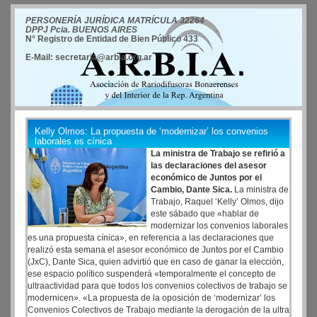
PERSONERÍA JURÍDICA MATRÍCULA 32264
DPPJ Pcia. BUENOS AIRES
N° Registro de Entidad de Bien Público 433
E-Mail: secretaria@arbia.org.ar
Kelly Olmos: La propuesta de ‘modernizar’ los convenios
laborales es cínica
La ministra de Trabajo se refirió a
las declaraciones del asesor
económico de Juntos por el
Cambio, Dante Sica.
La ministra de
Trabajo, Raquel ‘Kelly’ Olmos, dijo
este sábado que «hablar de
modernizar los convenios laborales
es una propuesta cínica», en referencia a las declaraciones que
realizó esta semana el asesor económico de Juntos por el Cambio
(JxC), Dante Sica, quien advirtió que en caso de ganar la elección,
ese espacio político suspenderá «temporalmente el concepto de
ultraactividad para que todos los convenios colectivos de trabajo se
modernicen». «La propuesta de la oposición de ‘modernizar’ los
Convenios Colectivos de Trabajo mediante la derogación de la ultra