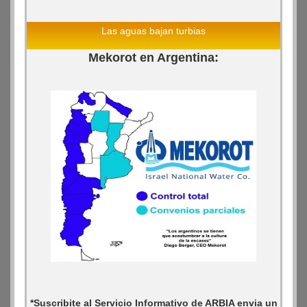
Las aguas bajan turbias
Mekorot en Argentina:
*Suscribite al Servicio Informativo de ARBIA envia un