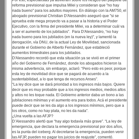
Por eso, especialistas ya advierten sobre los riesgos del paquete de
reforma previsional que impulsa Milei y consideran que "no hay
nada bueno" para los adultos mayores. En diálogo con la AM750, el
abogado previsional Christian D'Alessandro aseguró que "si se
aprueba este mega proyecto va a pasar a la historia y el Poder
Ejecutivo, con la firma del presidente Milei, va a determinar cuál va
a ser el aumento de los jubilados”. Para D'Alessandro, “no hay
nada bueno para los jubilados (en la nueva ley)", y lamentó la
derogación, vía DNU, de la actual Ley de Movilidad, sancionada
durante el Gobierno de Alberto Fernández, que estableció
aumentos trimestrales para los jubilados.
D'Alessandro recordó que esta situación ya se vivió en el primer
año del Gobierno de Fernández, donde los abogados hicieron la
misma advertencia, sin embargo, aclaró: “Pero esto es peor, porque
esta ley de movilidad dice que se pagará de acuerdo a la
sustentabilidad, a lo que tenga de recursos Anses”.
“La ley dice que se dará prioridad a los ingresos más bajos. Quiere
decir que es muy probable que a los ingresos medios, medios altos
y altos no les toque nada. El Gobierno anterior daba un bono a las
jubilaciones mínimas y el aumento era para todos. Acá el presidente
puede decir que se les da algo a los ingresos mínimos, pero que a
los otros, como no hay plata, no les da nada”.
¿Una vuelta a las AFJP?
D’Alessandro alertó que “hay algo todavía más grave”. “La ley de
emergencia, que declara la emergencia previsional por dos años,
es la punta del iceberg. Al decretarse la emergencia, pueden venir
las AFJP, pueden no pagar los juicios de reajuste”, comentó.