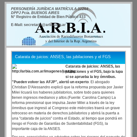
PERSONERÍA JURÍDICA MATRÍCULA 32264
DPPJ Pcia. BUENOS AIRES
N° Registro de Entidad de Bien Público 433
E-Mail: secretaria@arbia.org.ar
Catarata de juicios: ANSES, las jubilaciones y el FGS
Catarata de juicios: ANSES, las
jubilaciones y el FGS, bajo la lupa
si se aprueba la ley ómnibus.
"Pueden volver las AFJP", alertó un experto
. El abogado
Christian D'Alessandro explicó que la reforma propuesta por Javier
Milei licuará los haberes jubilatorios, sobre todo para quienes
tienen ingresos medianos y altos.(Fuente: Carolina Camps) La
reforma previsional que impulsa Javier Milei a través de la ley
ómnibus que ingresó al Congreso este miércoles traerá un grave
retroceso en materia de derechos jubilatorios y abrirá la puerta a
una "catarata de juicios" contra el Estado, al tiempo que pondrá en
riesgo el Fondo de Garantías de Sustentabilidad (FGS), la
importante caja de la ANSES.