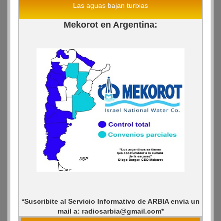
Las aguas bajan turbias
Mekorot en Argentina:
*Suscribite al Servicio Informativo de ARBIA envia un
mail a: radiosarbia@gmail.com*