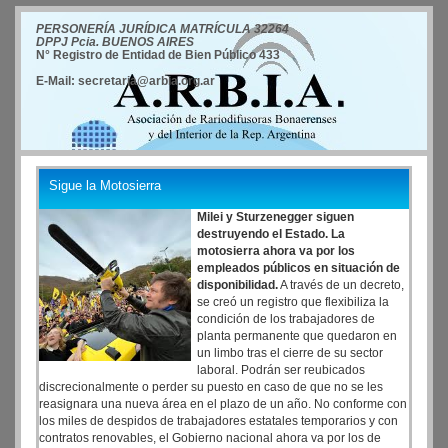
PERSONERÍA JURÍDICA MATRÍCULA 32264
DPPJ Pcia. BUENOS AIRES
N° Registro de Entidad de Bien Público 433
E-Mail: secretaria@arbia.org.ar
Sigue la Motosierra
Milei y Sturzenegger siguen
destruyendo el Estado. La
motosierra ahora va por los
empleados públicos en situación de
disponibilidad.
A través de un decreto,
se creó un registro que flexibiliza la
condición de los trabajadores de
planta permanente que quedaron en
un limbo tras el cierre de su sector
laboral. Podrán ser reubicados
discrecionalmente o perder su puesto en caso de que no se les
reasignara una nueva área en el plazo de un año. No conforme con
los miles de despidos de trabajadores estatales temporarios y con
contratos renovables, el Gobierno nacional ahora va por los de