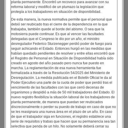
planta permanente. Encontró un recoveco para avanzar con su
reforma laboral y modificó de un plumazo la legislación que
protegía a los trabajadores en situación de disponibilidad.
De esta manera, la nueva normativa permite que el personal que
debió ser reubicado tras el cierre de la dependencia en la que
trabajaba, también quede al borde del abismo. O sea que la
motosierra puede continuar. Es que al vencer las facultades
delegadas que el Congreso le dio por un año, el ministro
desregulador Federico Sturzenegger perdió poder de fuego para
seguir achicando el Estado. Entonces hurgó en las medidas que
habían quedado pendientes de resolver y entre ellas encontró que
el Registro de Personal en Situación de Disponibilidad había sido
creado en agosto del año pasado pero nunca fue puesto en
marcha. La reglamentación de esa nueva herramienta fue
formalizada a través de la Resolución 54/2025 del Ministerio de
Desregulación. La medida publicada en el Boletín Oficial le da al
Poder Ejecutivo una parte de la cuota de poder que perdió tras el
vencimiento de las facultades con las que cerró decenas de
organismos y despidió a más de 50 mil trabajadores del Estado. El
nuevo registro flexibiliza la situación laboral de los trabajadores de
planta permanente, de manera que puedan ser reubicados
discrecionalmente o perder su puesto de trabajo en caso de que no
se les reasignara una nueva área en el plazo de un año. En caso
de que el trabajador siga en funciones, el registro establece una
serie de requisitos y trabas que hacen que su permanencia sea tan
selectiva que penda de un hilo. No solamente deberá cerrar su