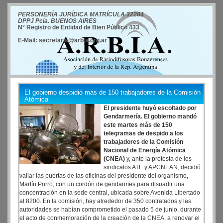
PERSONERÍA JURÍDICA MATRÍCULA 32264
DPPJ Pcia. BUENOS AIRES
N° Registro de Entidad de Bien Público 433
E-Mail: secretaria@arbia.org.ar
El gobierno despidió más de 150 trabajadores de la Comisión
Atómica
El presidente huyó escoltado por
Gendarmería. El gobierno mandó
este martes más de 150
telegramas de despido a los
trabajadores de la Comisión
Nacional de Energía Atómica
(CNEA)
y, ante la protesta de los
sindicatos ATE y APCNEAN, decidió
vallar las puertas de las oficinas del presidente del organismo,
Martín Porro, con un cordón de gendarmes para disuadir una
concentración en la sede central, ubicada sobre Avenida Libertado
al 8200. En la comisión, hay alrededor de 350 contratados y las
autoridades se habían comprometido el pasado 5 de junio, durante
el acto de conmemoración de la creación de la CNEA, a renovar el