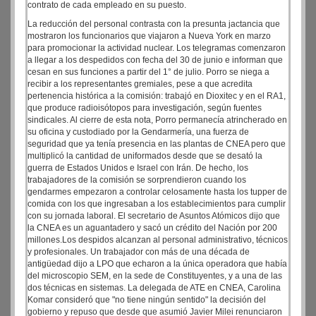
contrato de cada empleado en su puesto.
La reducción del personal contrasta con la presunta jactancia que
mostraron los funcionarios que viajaron a Nueva York en marzo
para promocionar la actividad nuclear. Los telegramas comenzaron
a llegar a los despedidos con fecha del 30 de junio e informan que
cesan en sus funciones a partir del 1° de julio. Porro se niega a
recibir a los representantes gremiales, pese a que acredita
pertenencia histórica a la comisión: trabajó en Dioxitec y en el RA1,
que produce radioisótopos para investigación, según fuentes
sindicales. Al cierre de esta nota, Porro permanecía atrincherado en
su oficina y custodiado por la Gendarmería, una fuerza de
seguridad que ya tenía presencia en las plantas de CNEA pero que
multiplicó la cantidad de uniformados desde que se desató la
guerra de Estados Unidos e Israel con Irán. De hecho, los
trabajadores de la comisión se sorprendieron cuando los
gendarmes empezaron a controlar celosamente hasta los tupper de
comida con los que ingresaban a los establecimientos para cumplir
con su jornada laboral. El secretario de Asuntos Atómicos dijo que
la CNEA es un aguantadero y sacó un crédito del Nación por 200
millones.Los despidos alcanzan al personal administrativo, técnicos
y profesionales. Un trabajador con más de una década de
antigüedad dijo a LPO que echaron a la única operadora que había
del microscopio SEM, en la sede de Constituyentes, y a una de las
dos técnicas en sistemas. La delegada de ATE en CNEA, Carolina
Komar consideró que "no tiene ningún sentido" la decisión del
gobierno y repuso que desde que asumió Javier Milei renunciaron