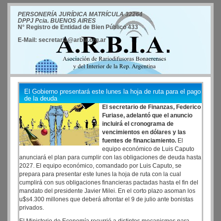
PERSONERÍA JURÍDICA MATRÍCULA 32264
DPPJ Pcia. BUENOS AIRES
N° Registro de Entidad de Bien Público 433
E-Mail: secretaria@arbia.org.ar
El Gobierno presentará este lunes la hoja de ruta para el pago
de la deuda
El secretario de Finanzas, Federico
Furiase, adelantó que el anuncio
incluirá el cronograma de
vencimientos en dólares y las
fuentes de financiamiento.
El
equipo económico de Luis Caputo
anunciará el plan para cumplir con las obligaciones de deuda hasta
2027. El equipo económico, comandado por Luis Caputo, se
prepara para presentar este lunes la hoja de ruta con la cual
cumplirá con sus obligaciones financieras pactadas hasta el fin del
mandato del presidente Javier Milei. En el corto plazo asoman los
u$s4.300 millones que deberá afrontar el 9 de julio ante bonistas
privados.