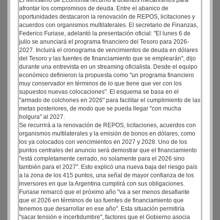
El Ministerio de Economía recurrió a distintos mecanismos para
afrontar los compromisos de deuda. Entre el abanico de
oportunidades destacaron la renovación de REPOS, licitaciones y
acuerdos con organismos multilaterales. El secretario de Finanzas,
Federico Furiase, adelantó la presentación oficial: "El lunes 6 de
julio se anunciará el programa financiero del Tesoro para 2026-
2027. Incluirá el cronograma de vencimientos de deuda en dólares
del Tesoro y las fuentes de financiamiento que se emplearán", dijo
durante una entrevista en un streaming oficialista. Desde el equipo
económico definieron la propuesta como "un programa financiero
muy conservador en términos de lo que tiene que ver con los
supuestos nuevas colocaciones". El esquema se basa en el
"armado de colchones en 2026" para facilitar el cumplimiento de las
metas posteriores, de modo que se pueda llegar "con mucha
holgura" al 2027.
Se recurrirá a la renovación de REPOS, licitaciones, acuerdos con
organismos multilaterales y la emisión de bonos en dólares, como
los ya colocados con vencimientos en 2027 y 2028. Uno de los
puntos centrales del anuncio será demostrar que el financiamiento
"está completamente cerrado, no solamente para el 2026 sino
también para el 2027". Esto explicó una nueva baja del riesgo país
a la zona de los 415 puntos, una señal de mayor confianza de los
inversores en que la Argentina cumplirá con sus obligaciones.
Furiase remarcó que el próximo año "va a ser menos desafiante
que el 2026 en términos de las fuentes de financiamiento que
tenemos que desarrollar en ese año". Esta situación permitiría
"sacar tensión e incertidumbre", factores que el Gobierno asocia