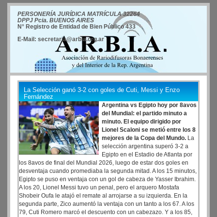
PERSONERÍA JURÍDICA MATRÍCULA 32264
DPPJ Pcia. BUENOS AIRES
N° Registro de Entidad de Bien Público 433
E-Mail: secretaria@arbia.org.ar
La Selección ganó 3-2 con goles de Cuti, Messi y Enzo
Fernández
Argentina vs Egipto hoy por 8avos
del Mundial: el partido minuto a
minuto. El equipo dirigido por
Lionel Scaloni se metió entre los 8
mejores de la Copa del Mundo.
La
selección argentina superó 3-2 a
Egipto en el Estadio de Atlanta por
los 8avos de final del Mundial 2026, luego de estar dos goles en
desventaja cuando promediaba la segunda mitad. A los 15 minutos,
Egipto se puso en ventaja con un gol de cabeza de Yasser Ibrahim.
A los 20, Lionel Messi tuvo un penal, pero el arquero Mostafa
Shobeir Oufa le atajó el remate al arrojarse a su izquierda. En la
segunda parte, Zico aumentó la ventaja con un tanto a los 67. A los
79, Cuti Romero marcó el descuento con un cabezazo. Y a los 85,