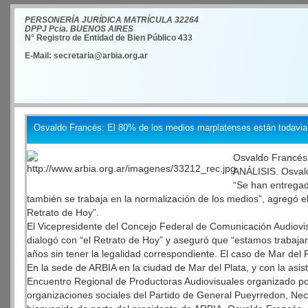
PERSONERÍA JURÍDICA MATRÍCULA 32264
DPPJ Pcia. BUENOS AIRES
N° Registro de Entidad de Bien Público 433
E-Mail: secretaria@arbia.org.ar
Osvaldo Francés: El 80% de los medios marplatenses están todavia e
Osvaldo Francés:
ANÁLISIS. Osvald
“Se han entregado
también se trabaja en la normalización de los medios”, agregó
Retrato de Hoy”.
El Vicepresidente del Concejo Federal de Comunicación Audiov
dialogó con “el Retrato de Hoy” y aseguró que “estamos trabaja
años sin tener la legalidad correspondiente. El caso de Mar del P
En la sede de ARBIA en la ciudad de Mar del Plata, y con la asi
Encuentro Regional de Productoras Audiovisuales organizado por
organizaciones sociales del Partido de General Pueyrredon, Nec