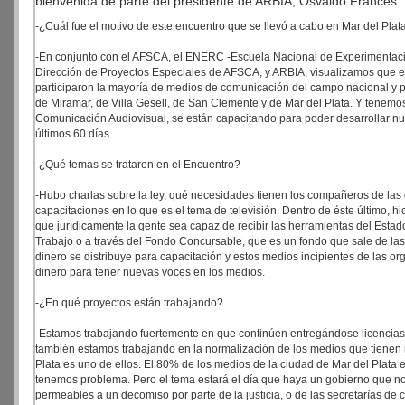
bienvenida de parte del presidente de ARBIA, Osvaldo Francés.
-¿Cuál fue el motivo de este encuentro que se llevó a cabo en Mar del Plat
-En conjunto con el AFSCA, el ENERC -Escuela Nacional de Experimentaci
Dirección de Proyectos Especiales de AFSCA, y ARBIA, visualizamos que e
participaron la mayoría de medios de comunicación del campo nacional y
de Miramar, de Villa Gesell, de San Clemente y de Mar del Plata. Y tenemos
Comunicación Audiovisual, se están capacitando para poder desarrollar n
últimos 60 días.
-¿Qué temas se trataron en el Encuentro?
-Hubo charlas sobre la ley, qué necesidades tienen los compañeros de las
capacitaciones en lo que es el tema de televisión. Dentro de éste último,
que jurídicamente la gente sea capaz de recibir las herramientas del Estado:
Trabajo o a través del Fondo Concursable, que es un fondo que sale de las
dinero se distribuye para capacitación y estos medios incipientes de las o
dinero para tener nuevas voces en los medios.
-¿En qué proyectos están trabajando?
-Estamos trabajando fuertemente en que continúen entregándose licencias. S
también estamos trabajando en la normalización de los medios que tienen m
Plata es uno de ellos. El 80% de los medios de la ciudad de Mar del Plata
tenemos problema. Pero el tema estará el día que haya un gobierno que no
permeables a un decomiso por parte de la justicia, o de las secretarías d