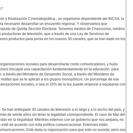
a?
ón y Realización Cinematográfica-, un organismo dependiente del INCAA, la
ra necesario desarrollar un encuentro regional. Y observamos que
 popular de Quinta Sección Electoral. Tenemos medios de Chascomús, medios
 productoras de televisión, que a través de una Ley de Servicios de
uevos productos para poner en los nuevos 30 canales, que se han dado en los
 organizaciones sociales para desarrollarse como comunicadores, y hubo
 hicimos hincapié una capacitación fundamentalmente en la educación, para
 a través del Ministerio de Desarrollo Social, a través del Ministerio de
 multas que se le aplican a los grupos monopólicos. Un porcentaje de ese
rganizaciones sociales, o sea el 33% de la ley, puede empezar a equiparse con
e han entregado 30 canales de televisión a lo largo y a lo ancho del país, y
ás de veinte años sin tener la legalidad correspondiente. El caso de Mar del
 están en la ilegalidad. Mientras estemos con un gobierno que nos ampara, no
 esté de acuerdo con esta política comunicacional. Entonces están
e comunicaciones. Está dada la organización para que esto no suceda, pero eso