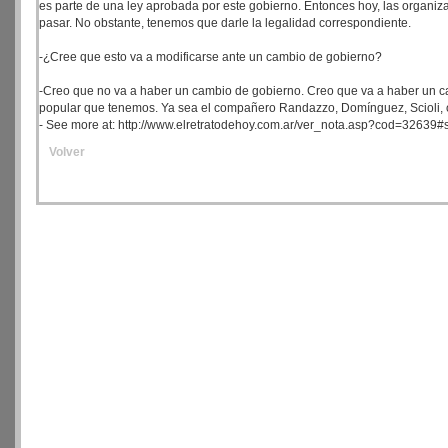
es parte de una ley aprobada por este gobierno. Entonces hoy, las organiza
pasar. No obstante, tenemos que darle la legalidad correspondiente.
-¿Cree que esto va a modificarse ante un cambio de gobierno?
-Creo que no va a haber un cambio de gobierno. Creo que va a haber un ca
popular que tenemos. Ya sea el compañero Randazzo, Domínguez, Scioli, o 
- See more at: http://www.elretratodehoy.com.ar/ver_nota.asp?cod=3263
Volver