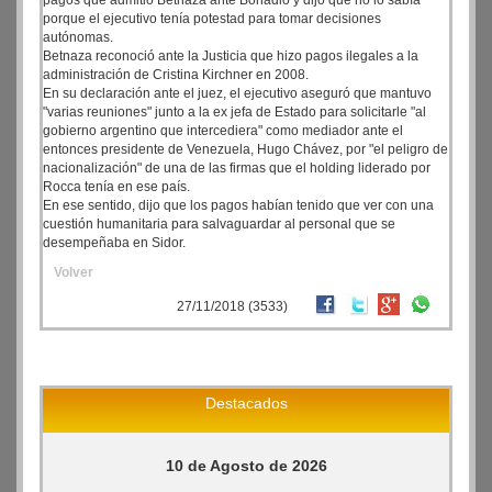
pagos que admitió Betnaza ante Bonadio y dijo que no lo sabía
porque el ejecutivo tenía potestad para tomar decisiones
autónomas.
Betnaza reconoció ante la Justicia que hizo pagos ilegales a la
administración de Cristina Kirchner en 2008.
En su declaración ante el juez, el ejecutivo aseguró que mantuvo
"varias reuniones" junto a la ex jefa de Estado para solicitarle "al
gobierno argentino que intercediera" como mediador ante el
entonces presidente de Venezuela, Hugo Chávez, por "el peligro de
nacionalización" de una de las firmas que el holding liderado por
Rocca tenía en ese país.
En ese sentido, dijo que los pagos habían tenido que ver con una
cuestión humanitaria para salvaguardar al personal que se
desempeñaba en Sidor.
Volver
27/11/2018 (3533)
Destacados
10 de Agosto de 2026