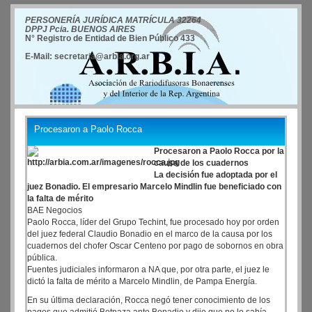
PERSONERÍA JURÍDICA MATRÍCULA 32264
DPPJ Pcia. BUENOS AIRES
N° Registro de Entidad de Bien Público 433
E-Mail: secretaria@arbia.org.ar
Procesaron a Paolo Rocca
Procesaron a Paolo Rocca por la
causa de los cuadernos
La decisión fue adoptada por el
juez Bonadio. El empresario Marcelo Mindlin fue beneficiado con
la falta de mérito
BAE Negocios
Paolo Rocca, líder del Grupo Techint, fue procesado hoy por orden
del juez federal Claudio Bonadio en el marco de la causa por los
cuadernos del chofer Oscar Centeno por pago de sobornos en obra
pública.
Fuentes judiciales informaron a NA que, por otra parte, el juez le
dictó la falta de mérito a Marcelo Mindlin, de Pampa Energía.
En su última declaración, Rocca negó tener conocimiento de los