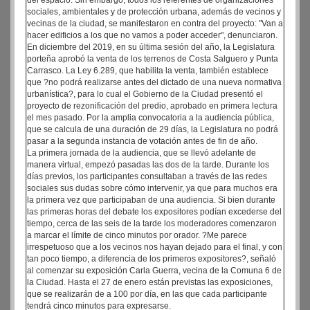
del espacio. Sin embargo, todos los referentes de organizaciones
sociales, ambientales y de protección urbana, además de vecinos y
vecinas de la ciudad, se manifestaron en contra del proyecto: "Van a
hacer edificios a los que no vamos a poder acceder", denunciaron.
En diciembre del 2019, en su última sesión del año, la Legislatura
porteña aprobó la venta de los terrenos de Costa Salguero y Punta
Carrasco. La Ley 6.289, que habilita la venta, también establece
que ?no podrá realizarse antes del dictado de una nueva normativa
urbanística?, para lo cual el Gobierno de la Ciudad presentó el
proyecto de rezonificación del predio, aprobado en primera lectura
el mes pasado. Por la amplia convocatoria a la audiencia pública,
que se calcula de una duración de 29 días, la Legislatura no podrá
pasar a la segunda instancia de votación antes de fin de año.
La primera jornada de la audiencia, que se llevó adelante de
manera virtual, empezó pasadas las dos de la tarde. Durante los
días previos, los participantes consultaban a través de las redes
sociales sus dudas sobre cómo intervenir, ya que para muchos era
la primera vez que participaban de una audiencia. Si bien durante
las primeras horas del debate los expositores podían excederse del
tiempo, cerca de las seis de la tarde los moderadores comenzaron
a marcar el límite de cinco minutos por orador. ?Me parece
irrespetuoso que a los vecinos nos hayan dejado para el final, y con
tan poco tiempo, a diferencia de los primeros expositores?, señaló
al comenzar su exposición Carla Guerra, vecina de la Comuna 6 de
la Ciudad. Hasta el 27 de enero están previstas las exposiciones,
que se realizarán de a 100 por día, en las que cada participante
tendrá cinco minutos para expresarse.