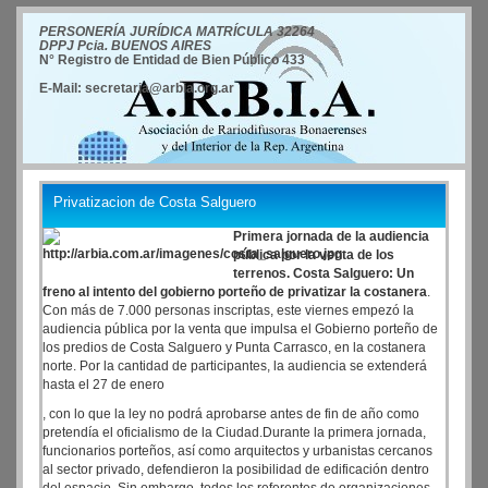
PERSONERÍA JURÍDICA MATRÍCULA 32264
DPPJ Pcia. BUENOS AIRES
N° Registro de Entidad de Bien Público 433
E-Mail: secretaria@arbia.org.ar
Privatizacion de Costa Salguero
Primera jornada de la audiencia
pública por la venta de los
terrenos. Costa Salguero: Un
freno al intento del gobierno porteño de privatizar la costanera
.
Con más de 7.000 personas inscriptas, este viernes empezó la
audiencia pública por la venta que impulsa el Gobierno porteño de
los predios de Costa Salguero y Punta Carrasco, en la costanera
norte. Por la cantidad de participantes, la audiencia se extenderá
hasta el 27 de enero
, con lo que la ley no podrá aprobarse antes de fin de año como
pretendía el oficialismo de la Ciudad.Durante la primera jornada,
funcionarios porteños, así como arquitectos y urbanistas cercanos
al sector privado, defendieron la posibilidad de edificación dentro