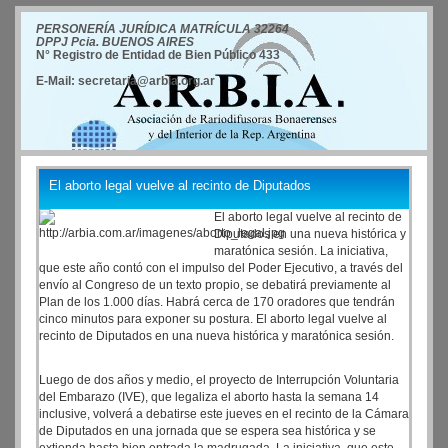
PERSONERÍA JURÍDICA MATRÍCULA 32264
DPPJ Pcia. BUENOS AIRES
N° Registro de Entidad de Bien Público 433
E-Mail: secretaria@arbia.org.ar
El aborto legal vuelve al recinto de Diputados
El aborto legal vuelve al recinto de
Diputados en una nueva histórica y
maratónica sesión. La iniciativa,
que este año contó con el impulso del Poder Ejecutivo, a través del
envío al Congreso de un texto propio, se debatirá previamente al
Plan de los 1.000 días. Habrá cerca de 170 oradores que tendrán
cinco minutos para exponer su postura. El aborto legal vuelve al
recinto de Diputados en una nueva histórica y maratónica sesión.
Luego de dos años y medio, el proyecto de Interrupción Voluntaria
del Embarazo (IVE), que legaliza el aborto hasta la semana 14
inclusive, volverá a debatirse este jueves en el recinto de la Cámara
de Diputados en una jornada que se espera sea histórica y se