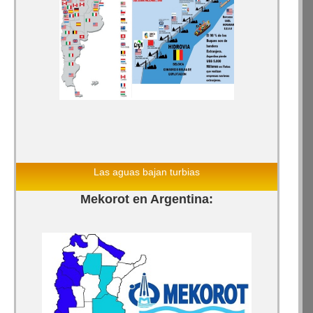
Las aguas bajan turbias
Mekorot en Argentina: