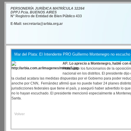
PERSONERÍA JURÍDICA MATRÍCULA 32264
DPPJ Pcia. BUENOS AIRES
N° Registro de Entidad de Bien Público 433
E-Mail: secretaria@arbia.org.ar
Mar del Plata: El Intendente PRO Guillermo Montenegro no escucho 
AF: Lo aprecio a Montenegro, hablé con 
Plata entre los funcionarios de la oposició
nacional en los distritos. El presidente di
la ciudad acatara las medidas dispuestas por el Gobierno para poder reducir
anoche por CNN, Fernández afirmó que no puede haber 24 planes distinto
jurisdicciones federales que tiene el país, y aseguró haber advertido lo 
no lo hayan escuchado. El presidente mencionó especialmente a Monteneg
Santa.
Volver