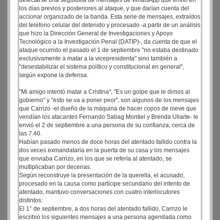
detectarse una seguidilla de mensajes de WhatsApp que envío en
los días previos y posteriores al ataque, y que darían cuenta del
accionar organizado de la banda. Esta serie de mensajes, extraídos
del teléfono celular del detenido y procesado -a partir de un análisis
que hizo la Dirección General de Investigaciones y Apoyo
Tecnológico a la Investigación Penal (DATIP)-, da cuenta de que el
ataque ocurrido el pasado el 1 de septiembre "no estaba destinado
exclusivamente a matar a la vicepresidenta" sino también a
"desestabilizar el sistema político y constitucional en general",
según expone la defensa.
"Mi amigo intentó matar a Cristina", "Es un golpe que le dimos al
gobierno" y "esto se va a poner peor", son algunos de los mensajes
que Carrizo -el dueño de la máquina de hacer copos de nieve que
vendían los atacantes Fernando Sabag Montiel y Brenda Uliarte- le
envió el 2 de septiembre a una persona de su confianza, cerca de
las 7.40.
Habían pasado menos de doce horas del atentado fallido contra la
dos veces exmandataria en la puerta de su casa y los mensajes
que enviaba Carrizo, en los que se refería al atentado, se
multiplicaban por decenas.
Según reconstruye la presentación de la querella, el acusado,
procesado en la causa como partícipe secundario del intento de
atentado, mantuvo conversaciones con cuatro interlocutores
distintos:
El 1° de septiembre, a dos horas del atentado fallido, Carrizo le
escribió los siguientes mensajes a una persona agendada como