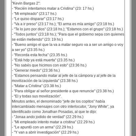
"Kevin Bargas 2":
- "Recién intentamos matar a Cristina" (23: 17 hs.)
- "Mi empleado" (23:17 hs.)
- "Le quiso disparar" (23:17 hs.)
- "Va a ir preso" (23:17 hs.); "El arma es mía amigo" (23:18 hs.)
- "Te lo juro por dios" (23:18 hs.); "Estamos con el grupo" (23:18 hs.)
- "Todos juntos" (23:18 hs.); "Para que el gobierno sepa con quienes
se están metiendo" (23: 19 hs.)
- "Bueno amigo el que la va a matar seguro va a ser un amigo o voy
a ser yo" (23:35 hs.)
- "Recorda esta fecha" (23.35 hs.)
- "Está hdp ya está muerta" (23.35 hs.)
- "No sabés que hicimos con esto" (23:36 hs.)
- “Generar miedo" (23:36 hs.)
- "Estamos pensando matar al jefe de la cámpora y al jefe de la
movilización de la izquierda" (23.38 hs.)
- "Matar a Cristina" (23.38 hs.)
- "Para obligar al señor presidente a que renuncie" (23.38 hs.)
- "El y todas sus movilización".
Minutos antes, el denominado “jefe de los copitos” había
intercambiado mensajes con otro interlocutor, “Jony White”, ya
identificado como Jonathan Posadas, al que le dijo:
- "Jonaa ando jodido de verdad" (22.29 hs.)
- "Mi empleado intento matar a cristina" (22.29 hs.)
- "Le apuntó con un arma" (22.29 hs.)
- "Y van a abrir investigación" (22.29 hs.)