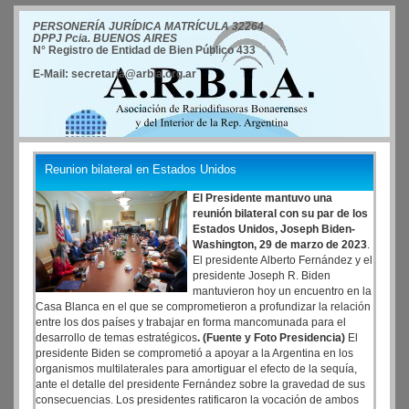
PERSONERÍA JURÍDICA MATRÍCULA 32264
DPPJ Pcia. BUENOS AIRES
N° Registro de Entidad de Bien Público 433
E-Mail: secretaria@arbia.org.ar
Reunion bilateral en Estados Unidos
El Presidente mantuvo una
reunión bilateral con su par de los
Estados Unidos, Joseph Biden-
Washington, 29 de marzo de 2023
.
El presidente Alberto Fernández y el
presidente Joseph R. Biden
mantuvieron hoy un encuentro en la
Casa Blanca en el que se comprometieron a profundizar la relación
entre los dos países y trabajar en forma mancomunada para el
desarrollo de temas estratégicos
. (Fuente y Foto Presidencia)
El
presidente Biden se comprometió a apoyar a la Argentina en los
organismos multilaterales para amortiguar el efecto de la sequía,
ante el detalle del presidente Fernández sobre la gravedad de sus
consecuencias. Los presidentes ratificaron la vocación de ambos