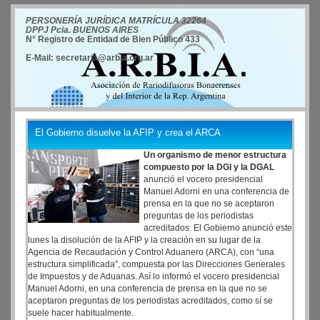
PERSONERÍA JURÍDICA MATRÍCULA 32264
DPPJ Pcia. BUENOS AIRES
N° Registro de Entidad de Bien Público 433
E-Mail: secretaria@arbia.org.ar
El Gobierno disuelve la AFIP y crea el ARCA
Un organismo de menor estructura
compuesto por la DGI y la DGAL
anunció el vocero presidencial
Manuel Adorni en una conferencia de
prensa en la que no se aceptaron
preguntas de los periodistas
acreditados. El Gobierno anunció este
lunes la disolución de la AFIP y la creación en su lugar de la
Agencia de Recaudación y Control Aduanero (ARCA), con “una
estructura simplificada”, compuesta por las Direcciones Generales
de Impuestos y de Aduanas. Así lo informó el vocero presidencial
Manuel Adorni, en una conferencia de prensa en la que no se
aceptaron preguntas de los periodistas acreditados, como sí se
suele hacer habitualmente.