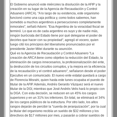
El Gobierno anunció este miércoles la disolución de la AFIP y la
creación en su lugar de la Agencia de Recaudación y Control
Aduanero (ARCA). "A lo largo de su existencia, este organismo
funcionó como una caja política y, como todos sabemos, han
sometido a muchos argentinos a persecuciones completamente
inmorales", señaló Adorni. "Esa Argentina de la voracidad fiscal se
terminó. Lo que es de cada argentino es suyo y de nadie más,
ningún burócrata del Estado tiene por qué delegarse el poder de
decirles que hacer con su propiedad", agregó el vocero, quien
luego citó los principios del liberalismo pronunciados por el
presidente Javier Milei durante su asunción.
Qué es la Agencia de Recaudación y Control Aduanero "La
creación de ARCA tiene como objetivo la reducción del Estado, la
eliminación de cargos innecesarios, la profesionalización del ente,
la destrucción de los circuitos corruptos, y la mejora en la eficiencia
de la recaudación y el control aduanero", señalaron desde el poder
Ejecutivo en un comunicado. El nuevo ente estatal quedará a cargo
de Florencia Misrahi, quien hasta este lunes ocupaba el puesto de
titular de la AFIP. Además, Andrés Gerardo Vázquez será el nuevo
titular de la DGI, mientras que José Andrés Velis hará lo propio con
la DGA. Con esta decisión, se reducen en un 45% los cargos
superiores y en un 31% los inferiores. En total, se eliminará el 34%
de los cargos públicos de la estructura. Por otro lado, los altos
rangos dejarán de percibir la "cuenta de jerarquización", por la cual
la titular del organismo recibía un sueldo de $32 millones y los
directivos de $17 millones por mes, y pasarán a cobrar sueldos de