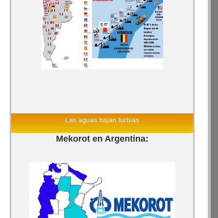
Las aguas bajan turbias
Mekorot en Argentina: