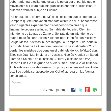
gobernador para evitar que escale la pelea por el partido que el
Movimiento al Futuro que integran los intendentes kicillofistas, le
quieren arrebatar al hijo de Cristina.
Por ahora, en el entorno de Máximo sostienen que el líder de La
Cámpora quiere renovar su mandato al frente del PJ bonaerense.
Pero dirigentes experimentados del peronismo creen que
finalmente cederá ese lugar. Se habla de Federico Otermin,
intendente de Lomas de Zamora. Se trata de un intendente de
buena relación con Cristina Kirchner, pero también con Kicillof y
Sergio Massa. Además, nunca integró La Cámpora. Cual sería la
razón del líder de La Cámpora para dar un paso al costado?: No
perder los ministros que tiene en el gabinete de Kicillof (La Caja).
Ellos son Juan Martin Mena en Justicia; Nicolás Kreplak en Salud;
Florencia Saintout en el Instituto Cultural y el titular de IOMA,
Horacio Giles. A ese grupo se suele sumar Daniela Vilar, titular de
Ambiente y esposa de Otermin. En principio, un entendimiento de
este tipo podría ser aceptado por Kicillof, agregaron las fuentes
consultadas.
Volver
08/12/2025 (8530)