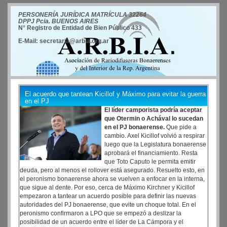
PERSONERÍA JURÍDICA MATRÍCULA 32264
DPPJ Pcia. BUENOS AIRES
N° Registro de Entidad de Bien Público 433
E-Mail: secretaria@arbia.org.ar
El acuerdo que tantean Kicillof y Máximo para evitar la guerra
en el PJ
El líder camporista podría aceptar
que Otermin o Achával lo sucedan
en el PJ bonaerense.
Que pide a
cambio. Axel Kicillof volvió a respirar
luego que la Legislatura bonaerense
aprobará el financiamiento. Resta
que Toto Caputo le permita emitir
deuda, pero al menos el rollover está asegurado. Resuelto esto, en
el peronismo bonaerense ahora se vuelven a enfocar en la interna,
que sigue al dente. Por eso, cerca de Máximo Kirchner y Kicillof
empezaron a tantear un acuerdo posible para definir las nuevas
autoridades del PJ bonaerense, que evite un choque total. En el
peronismo confirmaron a LPO que se empezó a deslizar la
posibilidad de un acuerdo entre el líder de La Cámpora y el