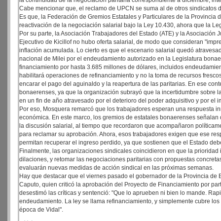
la continuidad de la negociación paritaria correspondiente a diciembre, in
Cabe mencionar que, el reclamo de UPCN se suma al de otros sindicatos del
Es que, la Federación de Gremios Estatales y Particulares de la Provincia
reactivación de la negociación salarial bajo la Ley 10.430, ahora que la Le
Por su parte, la Asociación Trabajadores del Estado (ATE) y la Asociación 
Ejecutivo de Kicillof no hubo oferta salarial, de modo que consideran "impr
inflación acumulada. Lo cierto es que el escenario salarial quedó atravesado
nacional de Milei por el endeudamiento autorizado en la Legislatura bonaer
financiamiento por hasta 3.685 millones de dólares, incluidos endeudamien
habilitará operaciones de refinanciamiento y no la toma de recursos frescos
encarar el pago del aguinaldo y la reapertura de las paritarias. En ese co
bonaerenses, ya que la organización subrayó que la incertidumbre sobre la
en un fin de año atravesado por el deterioro del poder adquisitivo y por e
Por eso, Mosquera remarcó que los trabajadores esperan una respuesta i
económica. En este marco, los gremios de estatales bonaerenses señalan qu
la discusión salarial, al tiempo que recordaron que acompañaron políticament
para reclamar su aprobación. Ahora, esos trabajadores exigen que ese res
permitan recuperar el ingreso perdido, ya que sostienen que el Estado de
Finalmente, las organizaciones sindicales coincidieron en que la prioridad
dilaciones, y retomar las negociaciones paritarias con propuestas concretas
evaluarán nuevas medidas de acción sindical en las próximas semanas.
Hay que destacar que el viernes pasado el gobernador de la Provincia de Bu
Caputo, quien criticó la aprobación del Proyecto de Financiamiento por part
desestimó las críticas y sentenció: "Que lo aprueben ni bien lo mande. Rap
endeudamiento. La ley se llama refinanciamiento, y simplemente cubre los
época de Vidal".