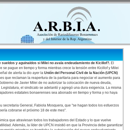
e sueldos y aguinaldos si Milei no avala endeudamiento de Kicillof?.
El
 se pague en tiempo y forma mientras crece la tensión entre Kicillof y Milei
eñal de alerta la dio ayer la
Unión del Personal Civil de la Nación (UPCN)
es que reclaman la reapertura de la paritaria para negociar el aumento para
l Gobierno de Javier Milei de no autorizar la colocación de nueva deuda,
 Legislatura, el sindicato se adelantó y agregó una dura exigencia. La misma
abajadores estatales bonaerenses sea abonado en tiempo y forma y no haya
e su secretaria General, Fabiola Mosquera, que "se hagan todos los esfuerzos
bería cobrarse el próximo 18 de este mes".
ómica que atraviesan todos los trabajadores del Estado y lo que vuelve
atilidad. Además, la líder de UPCN insistió en que la Provincia debe garantizar