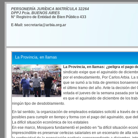
PERSONERÍA JURÍDICA MATRÍCULA 32264
DPPJ Pcia. BUENOS AIRES
N° Registro de Entidad de Bien Público 433
E-Mail: secretaria@arbia.org.ar
La Provincia, en llamas
La Provincia, en llamas: ¿peligra el pago d
sindicato exige que el aguinaldo de diciembre
por el endeudamiento, Por Carlos Arbia. La s
que se sumó a la lista de gremios bonaerens
el último tramo del año. Ante la decisión de
votada el jueves de la semana pasada por la
es que el aguinaldo de diciembre de los tr
ningún tipo de desdoblamiento.
En tal sentido, la organización de empleados estatales solicitó a través d
posibles para cumplir en tiempo y forma con el pago del aguinaldo, que de
La difícil situación económica de los estatales
En ese marco, Mosquera fundamentó el pedido en "la difícil situación econ
imprescindible es preservar certezas salariales en un escenario de alta vol