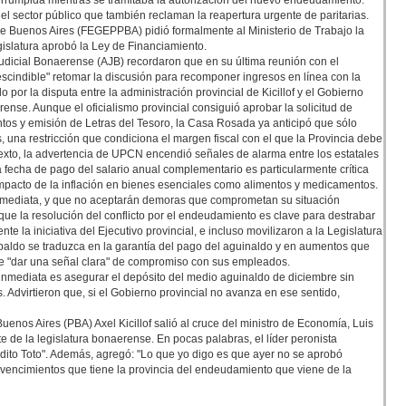
terrumpida mientras se tramitaba la autorización del nuevo endeudamiento.
 sector público que también reclaman la reapertura urgente de paritarias.
 de Buenos Aires (FEGEPPBA) pidió formalmente al Ministerio de Trabajo la
gislatura aprobó la Ley de Financiamiento.
Judicial Bonaerense (AJB) recordaron que en su última reunión con el
escindible" retomar la discusión para recomponer ingresos en línea con la
 por la disputa entre la administración provincial de Kicillof y el Gobierno
ense. Aunque el oficialismo provincial consiguió aprobar la solicitud de
tos y emisión de Letras del Tesoro, la Casa Rosada ya anticipó que sólo
, una restricción que condiciona el margen fiscal con el que la Provincia debe
ntexto, la advertencia de UPCN encendió señales de alarma entre los estatales
 fecha de pago del salario anual complementario es particularmente crítica
l impacto de la inflación en bienes esenciales como alimentos y medicamentos.
nmediata, y que no aceptarán demoras que comprometan su situación
e la resolución del conflicto por el endeudamiento es clave para destrabar
e la iniciativa del Ejecutivo provincial, e incluso movilizaron a la Legislatura
paldo se traduzca en la garantía del pago del aguinaldo y en aumentos que
be "dar una señal clara" de compromiso con sus empleados.
 inmediata es asegurar el depósito del medio aguinaldo de diciembre sin
. Advirtieron que, si el Gobierno provincial no avanza en ese sentido,
enos Aires (PBA) Axel Kicillof salió al cruce del ministro de Economía, Luis
e de la legislatura bonaerense. En pocas palabras, el líder peronista
idito Toto". Además, agregó: "Lo que yo digo es que ayer no se aprobó
 vencimientos que tiene la provincia del endeudamiento que viene de la