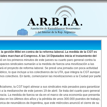
 la gestión Milei en contra de la reforma laboral. La medida de la CGT es
iales marchan al Congreso. A las 14 Diputados inicia el tratamiento del
ió en los primeros minutos de este jueves su cuarto paro general contra la
espacios sindicales sumarán a la medida de fuerza una movilización a las
rá el proyecto de reforma laboral. Se prevé una jornada con poca actividad
público, lo que incluye a los colectiveros de la UTA, que integra la CGT aunque
unos colectivos. En tanto, comenzaron las movilizaciones a la Ciudad por parte
cialismo, la CGT logró alinear a sus sindicatos más pesados para garantizar
 a la medianoche de este jueves 19 de abril. Se trata del cuarto paro general
ocracia. La medida de fuerza se da en el marco de una economía que presenta
das en los últimos dos años y la pérdida de unos 300.000 puestos de trabajo,
fábrica de neumáticos de Argentina, que este miércoles anunció el cierre de su