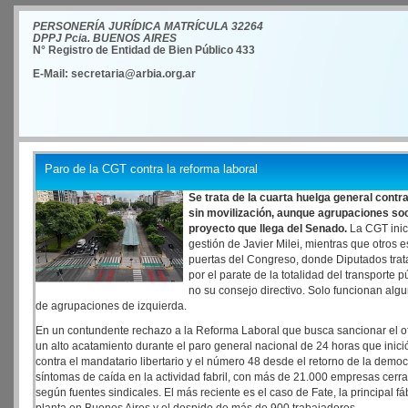
PERSONERÍA JURÍDICA MATRÍCULA 32264
DPPJ Pcia. BUENOS AIRES
N° Registro de Entidad de Bien Público 433
E-Mail: secretaria@arbia.org.ar
Paro de la CGT contra la reforma laboral
Se trata de la cuarta huelga general contra
sin movilización, aunque agrupaciones soc
proyecto que llega del Senado.
La CGT inic
gestión de Javier Milei, mientras que otros 
puertas del Congreso, donde Diputados trata
por el parate de la totalidad del transporte 
no su consejo directivo. Solo funcionan alg
de agrupaciones de izquierda.
En un contundente rechazo a la Reforma Laboral que busca sancionar el ofi
un alto acatamiento durante el paro general nacional de 24 horas que inició
contra el mandatario libertario y el número 48 desde el retorno de la dem
síntomas de caída en la actividad fabril, con más de 21.000 empresas cerra
según fuentes sindicales. El más reciente es el caso de Fate, la principal 