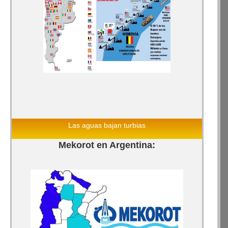
Las aguas bajan turbias
Mekorot en Argentina: