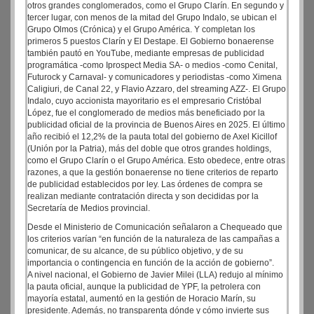
otros grandes conglomerados, como el Grupo Clarín. En segundo y
tercer lugar, con menos de la mitad del Grupo Indalo, se ubican el
Grupo Olmos (Crónica) y el Grupo América. Y completan los
primeros 5 puestos Clarín y El Destape. El Gobierno bonaerense
también pautó en YouTube, mediante empresas de publicidad
programática -como Iprospect Media SA- o medios -como Cenital,
Futurock y Carnaval- y comunicadores y periodistas -como Ximena
Caligiuri, de Canal 22, y Flavio Azzaro, del streaming AZZ-. El Grupo
Indalo, cuyo accionista mayoritario es el empresario Cristóbal
López, fue el conglomerado de medios más beneficiado por la
publicidad oficial de la provincia de Buenos Aires en 2025. El último
año recibió el 12,2% de la pauta total del gobierno de Axel Kicillof
(Unión por la Patria), más del doble que otros grandes holdings,
como el Grupo Clarín o el Grupo América. Esto obedece, entre otras
razones, a que la gestión bonaerense no tiene criterios de reparto
de publicidad establecidos por ley. Las órdenes de compra se
realizan mediante contratación directa y son decididas por la
Secretaría de Medios provincial.
Desde el Ministerio de Comunicación señalaron a Chequeado que
los criterios varían “en función de la naturaleza de las campañas a
comunicar, de su alcance, de su público objetivo, y de su
importancia o contingencia en función de la acción de gobierno”.
A nivel nacional, el Gobierno de Javier Milei (LLA) redujo al mínimo
la pauta oficial, aunque la publicidad de YPF, la petrolera con
mayoría estatal, aumentó en la gestión de Horacio Marín, su
presidente. Además, no transparenta dónde y cómo invierte sus