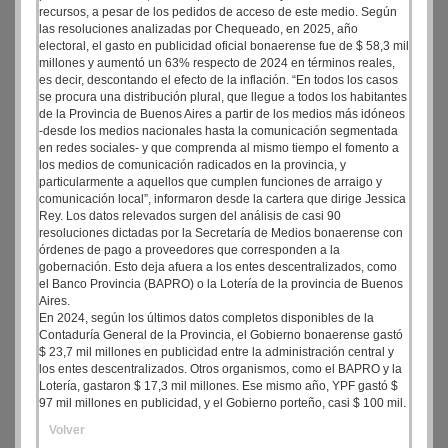
recursos, a pesar de los pedidos de acceso de este medio. Según
las resoluciones analizadas por Chequeado, en 2025, año
electoral, el gasto en publicidad oficial bonaerense fue de $ 58,3 mil
millones y aumentó un 63% respecto de 2024 en términos reales,
es decir, descontando el efecto de la inflación. “En todos los casos
se procura una distribución plural, que llegue a todos los habitantes
de la Provincia de Buenos Aires a partir de los medios más idóneos
-desde los medios nacionales hasta la comunicación segmentada
en redes sociales- y que comprenda al mismo tiempo el fomento a
los medios de comunicación radicados en la provincia, y
particularmente a aquellos que cumplen funciones de arraigo y
comunicación local”, informaron desde la cartera que dirige Jessica
Rey. Los datos relevados surgen del análisis de casi 90
resoluciones dictadas por la Secretaría de Medios bonaerense con
órdenes de pago a proveedores que corresponden a la
gobernación. Esto deja afuera a los entes descentralizados, como
el Banco Provincia (BAPRO) o la Lotería de la provincia de Buenos
Aires.
En 2024, según los últimos datos completos disponibles de la
Contaduría General de la Provincia, el Gobierno bonaerense gastó
$ 23,7 mil millones en publicidad entre la administración central y
los entes descentralizados. Otros organismos, como el BAPRO y la
Lotería, gastaron $ 17,3 mil millones. Ese mismo año, YPF gastó $
97 mil millones en publicidad, y el Gobierno porteño, casi $ 100 mil.
Volver