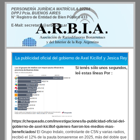
PERSONERÍA JURÍDICA MATRÍCULA 32264
DPPJ Pcia. BUENOS AIRES
N° Registro de Entidad de Bien Público 433
E-Mail: secretaria@arbia.org.ar
La publicidad oficial del gobierno de Axel Kicillof y Jesica Rey
Si tenés sólo unos segundos,
leé estas líneas Por :
https://chequeado.com/investigaciones/la-publicidad-oficial-del-
gobierno-de-axel-kicillof-quienes-fueron-los-medios-mas-
beneficiados/
El Grupo Indalo, controlante de C5N y varias radios,
recibió el 12% de la pauta bonaerense en 2025, más del doble que