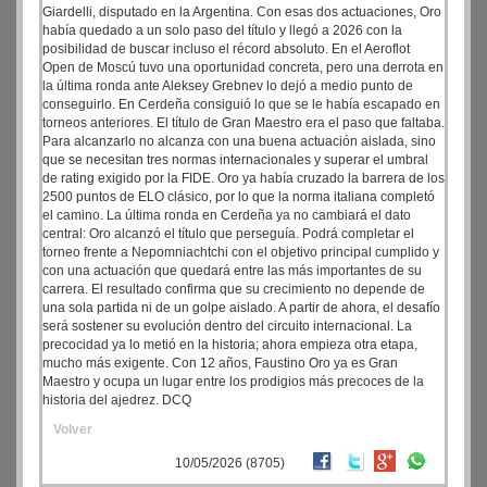
Giardelli, disputado en la Argentina. Con esas dos actuaciones, Oro
había quedado a un solo paso del título y llegó a 2026 con la
posibilidad de buscar incluso el récord absoluto. En el Aeroflot
Open de Moscú tuvo una oportunidad concreta, pero una derrota en
la última ronda ante Aleksey Grebnev lo dejó a medio punto de
conseguirlo. En Cerdeña consiguió lo que se le había escapado en
torneos anteriores. El título de Gran Maestro era el paso que faltaba.
Para alcanzarlo no alcanza con una buena actuación aislada, sino
que se necesitan tres normas internacionales y superar el umbral
de rating exigido por la FIDE. Oro ya había cruzado la barrera de los
2500 puntos de ELO clásico, por lo que la norma italiana completó
el camino. La última ronda en Cerdeña ya no cambiará el dato
central: Oro alcanzó el título que perseguía. Podrá completar el
torneo frente a Nepomniachtchi con el objetivo principal cumplido y
con una actuación que quedará entre las más importantes de su
carrera. El resultado confirma que su crecimiento no depende de
una sola partida ni de un golpe aislado. A partir de ahora, el desafío
será sostener su evolución dentro del circuito internacional. La
precocidad ya lo metió en la historia; ahora empieza otra etapa,
mucho más exigente. Con 12 años, Faustino Oro ya es Gran
Maestro y ocupa un lugar entre los prodigios más precoces de la
historia del ajedrez. DCQ
Volver
10/05/2026 (8705)