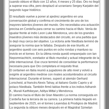
cuando obtuvo el título con 12 años, 4 meses y 25 días. Oro no llegó
a superar esa cifra, pero desplazó al ucraniano Sergey Karjakin del
segundo lugar histórico.
El resultado vuelve a poner al ajedrez argentino en una
conversación global y confirma el crecimiento de uno de los
mayores talentos jóvenes del mundo. Oro necesitaba una actuación
precisa en Cerdeña para cerrar su camino hacia el título. Venía de
igualar frente al indio Leon Luke Mendonca, uno de los grandes
maestros jóvenes más destacados del circuito, en una partida que
lo dejó muy cerca del objetivo. La victoria ante Niedbala terminó de
asegurar la norma que le faltaba. Después de ese triunfo, el
argentino quedó con seis puntos en ocho rondas y mantuvo su
invicto en el torneo. En la última ronda quedó emparejado con Ian
Nepomniachtchi, exretador al título mundial y actual integrante de la
elite internacional. Ese cruce terminó de consolidar la performance
necesaria para que Oro completara el requisito final.
El certamen en Italia reunió a jugadores de alto nivel y volvió a
exigirle al argentino medirse con rivales acostumbrados al circuito
internacional. Durante el torneo, superó al alemán Gerhard
Lorscheid, al francés Alexis Tahay, al italiano Guido Caprio y al
polaco Niedbala. También firmó tablas frente a los indios Adharsh
K., Murali Karthikeyan, Aditya Mittal y Mendonca.
El camino hacia el título de Gran Maestro La norma conseguida en
Cerdeña fue la tercera de su carrera. La primera había llegado en
septiembre de 2025, en el torneo Leyendas & Prodigios de Madrid.
La segunda la obtuvo meses después en el Magistral Szmetan