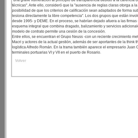
"una grave vulneración al principio de transparencia debido a la carencia de
técnicas". Ante ello, consideró que la "ausencia de reglas claras otorga a
posibilidad de que los criterios de calificación sean adaptados de forma subj
lesiona directamente la libre competencia". Los dos grupos que están invol
desde 1995- y DEME. En el proceso, se habrían dejado afuera a las firmas 
esquema integral que combina dragado, balizamiento y servicios adicionale
modelo de contrato permite una cesión de la concesión.
Entre ellos, se encuentran el Grupo Neuss -con un reciente crecimiento me
Macri y actores de la actual gestión, además de ser aportantes de la thin
logística Alfredo Román. En la trama también aparece el empresario Juan O
terminales portuarias VI y VII en el puerto de Rosario.
Volver