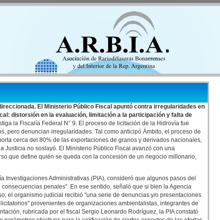
 direccionada. El Ministerio Público Fiscal apuntó contra irregularidades en
l: distorsión en la evaluación, limitación a la participación y falta de
tiga la Fiscalía Federal N° 9. El proceso de licitación de la Hidrovía fue
s, pero denuncian irregularidades. Tal como anticipó Ámbito, el proceso de
nsporta cerca del 80% de las exportaciones de granos y derivados nacionales,
a Justicia no soslayó. El Ministerio Público Fiscal avanzó con una
rso que define quién se queda con la concesión de un negocio millonario,
ría Investigaciones Administrativas (PIA), consideró que algunos pasos del
n consecuencias penales". En ese sentido, señaló que si bien la Agencia
, el organismo judicial recibió "una serie de denuncias y/o presentaciones
licitatorios" provenientes de organizaciones ambientalistas, integrantes de
entación, rubricada por el fiscal Sergio Leonardo Rodríguez, la PIA constató