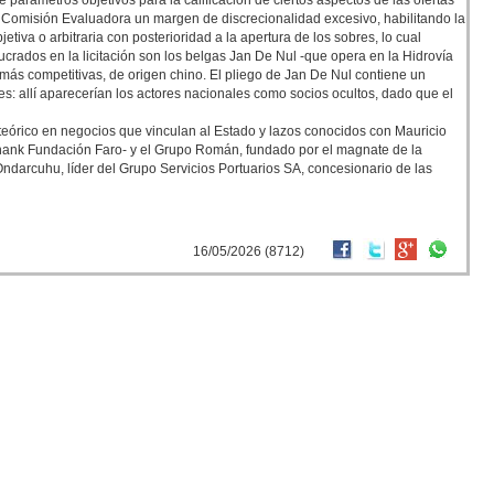
 parámetros objetivos para la calificación de ciertos aspectos de las ofertas
 la Comisión Evaluadora un margen de discrecionalidad excesivo, habilitando la
etiva o arbitraria con posterioridad a la apertura de los sobres, lo cual
ucrados en la licitación son los belgas Jan De Nul -que opera en la Hidrovía
más competitivas, de origen chino. El pliego de Jan De Nul contiene un
s: allí aparecerían los actores nacionales como socios ocultos, dado que el
teórico en negocios que vinculan al Estado y lazos conocidos con Mauricio
k thank Fundación Faro- y el Grupo Román, fundado por el magnate de la
ndarcuhu, líder del Grupo Servicios Portuarios SA, concesionario de las
16/05/2026 (8712)