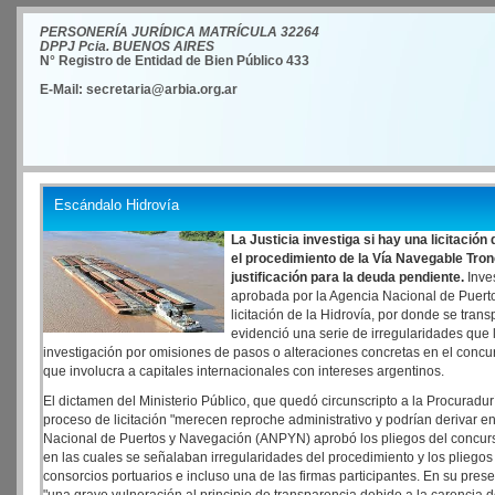
PERSONERÍA JURÍDICA MATRÍCULA 32264
DPPJ Pcia. BUENOS AIRES
N° Registro de Entidad de Bien Público 433
E-Mail: secretaria@arbia.org.ar
Escándalo Hidrovía
La Justicia investiga si hay una licitación
el procedimiento de la Vía Navegable Tronca
justificación para la deuda pendiente.
Inves
aprobada por la Agencia Nacional de Puerto
licitación de la Hidrovía, por donde se tra
evidenció una serie de irregularidades que l
investigación por omisiones de pasos o alteraciones concretas en el concu
que involucra a capitales internacionales con intereses argentinos.
El dictamen del Ministerio Público, que quedó circunscripto a la Procuradu
proceso de licitación "merecen reproche administrativo y podrían derivar e
Nacional de Puertos y Navegación (ANPYN) aprobó los pliegos del concurso
en las cuales se señalaban irregularidades del procedimiento y los pliegos 
consorcios portuarios e incluso una de las firmas participantes. En su pres