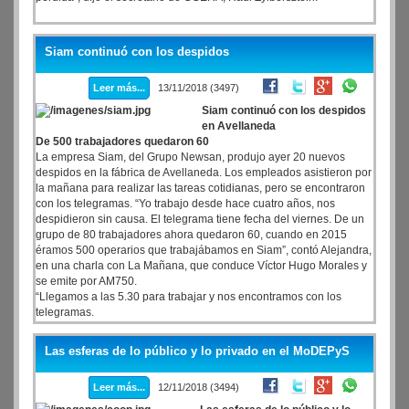
Siam continuó con los despidos
Leer más...
13/11/2018 (3497)
Siam continuó con los despidos
en Avellaneda
De 500 trabajadores quedaron 60
La empresa Siam, del Grupo Newsan, produjo ayer 20 nuevos
despidos en la fábrica de Avellaneda. Los empleados asistieron por
la mañana para realizar las tareas cotidianas, pero se encontraron
con los telegramas. “Yo trabajo desde hace cuatro años, nos
despidieron sin causa. El telegrama tiene fecha del viernes. De un
grupo de 80 trabajadores ahora quedaron 60, cuando en 2015
éramos 500 operarios que trabajábamos en Siam”, contó Alejandra,
en una charla con La Mañana, que conduce Víctor Hugo Morales y
se emite por AM750.
“Llegamos a las 5.30 para trabajar y nos encontramos con los
telegramas.
Las esferas de lo público y lo privado en el MoDEPyS
Leer más...
12/11/2018 (3494)