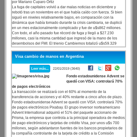
por Mariano Cuparo Ortiz
La fuga de capitales volvió a dar malas noticias en diciembre y
rebotó tras un noviembre en el que había caído con fuerza. Si bien
siguió en niveles relativamente bajos, en comparación con la
dinámica que había tomado durante la crisis cambiaria, se duplicó
en un mes estacionalmente complicado y fue de u$s862 millones.
Con todo, el año pasado fue récord de fuga y llegó a $27.230
millones, casi la misma cantidad que ingresó de la mano de los
desembolsos del FMI. El trienio Cambiemos totalizó u$s59.329
millones.
Visa cambio de manos en Argentina
Leer más...
22/01/2019 (3640)
Fondo estadounidense Advent se
quedó con VISA: controlará 70%
de pagos electrónicos
La transacción se realizará con el 60% al momento de la
transferencia de acciones y el 40% restante a cinco años de plazo.
Fondo estadounidense Advent se quedó con VISA: controlará 70%
de pagos electrónicos Pixabay. El grupo inversor norteamericano
Advent International adquirió el 51% del paquete accionario de
Prisma, la empresa que controla a la principal operadora de medios
de pago electrónicos y tarjetas de crédito Visa, por unos u$s 700
millones, según adelantaron fuentes de los bancos propietarios de
la compañía controlante de la tarjeta de crédito a la Comisión