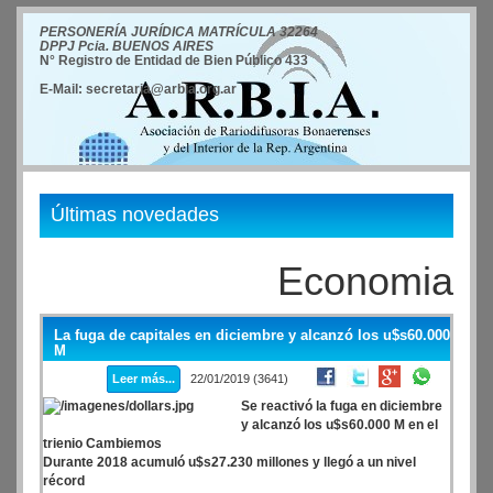
PERSONERÍA JURÍDICA MATRÍCULA 32264
DPPJ Pcia. BUENOS AIRES
N° Registro de Entidad de Bien Público 433
E-Mail: secretaria@arbia.org.ar
Últimas novedades
Economia
La fuga de capitales en diciembre y alcanzó los u$s60.000
M
Leer más...
22/01/2019 (3641)
Se reactivó la fuga en diciembre
y alcanzó los u$s60.000 M en el
trienio Cambiemos
Durante 2018 acumuló u$s27.230 millones y llegó a un nivel
récord