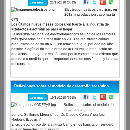
Leer más...
21/11/2018 (3513)
Electrodomésticos en crisis: en
2018 la producción cayó hasta
67%
Los últimos nueve meses golpearon fuerte a la industria de
artefactos electrónicos para el hogar
La industria nacional de electrodomésticos es uno de los sectores
más golpeados por la recesión: en 2018 se registraron caídas
productivas de hasta un 67% en relación a igual período del año
pasado. Según el último informe de la UNDAV, la producción de
artefactos del hogar se vio afectada por la competencia externa que
aumenta a medida que las importaciones son más fuertes y la caída
del consumo.
Reflexiones sobre el modelo de desarrollo argentino
Leer más...
19/11/2018 (3510)
Reflexiones sobre el modelo de
desarrollo argentino
por Lic. Guillermo Moreno* por Dr. Claudio Comari* por Lic.
Norberto Itzcovich*
El ciclo económico de la alianza Cambiemos transita un sendero
que no tiene destino ni retorno.