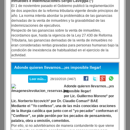
inmuebles e indemnizaciones-Sergio Caveggia (*)
El 1 de noviembre pasado el Gobierno publicó la reglamentación
de dos aspectos de la reforma tributaria vigente desde principios de
año. La norma intenta abordar la problemática de las ganancias
derivadas de la venta de inmuebles y la gravabilidad de las
indemnizaciones de ejecutivos.
Respecto de las ganancias sobre la venta de inmuebles,
recordamos que, hasta la vigencia de la Ley 27.430 de Reforma
Tributaria, las ganancias derivadas de la venta de inmuebles no
eran consideradas rentas gravadas para personas humanas bajo la
condición de inexistencia de habitualidad en el ejercicio de la
actividad.
Adonde quieren llevarnos...¡es imposible llegar!
Leer más...
28/10/2018 (3467)
Adonde quieren llevarnos...¡es
imposible llegar!
por Lic. Guillermo Moreno* por
Lic. Norberto Itzcovich* por Dr. Claudio Comari* BAE
Mediante el "Yo confieso", una de las más conocidas oraciones
de la liturgia católica que junto con el "yo pecador" conforman el
"Confiteor", se pide perdón por los pecados de pensamiento,
palabra, obra u omisión, cometidos.
Por ello, si no advirtiéramos de manera contundente lo que viene