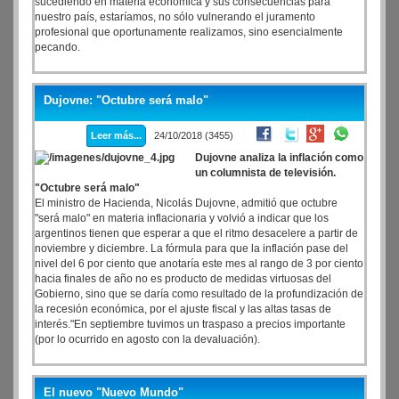
sucediendo en materia económica y sus consecuencias para
nuestro país, estaríamos, no sólo vulnerando el juramento
profesional que oportunamente realizamos, sino esencialmente
pecando.
Dujovne: "Octubre será malo"
Leer más...
24/10/2018 (3455)
Dujovne analiza la inflación como
un columnista de televisión.
"Octubre será malo"
El ministro de Hacienda, Nicolás Dujovne, admitió que octubre
"será malo" en materia inflacionaria y volvió a indicar que los
argentinos tienen que esperar a que el ritmo desacelere a partir de
noviembre y diciembre. La fórmula para que la inflación pase del
nivel del 6 por ciento que anotaría este mes al rango de 3 por ciento
hacia finales de año no es producto de medidas virtuosas del
Gobierno, sino que se daría como resultado de la profundización de
la recesión económica, por el ajuste fiscal y las altas tasas de
interés."En septiembre tuvimos un traspaso a precios importante
(por lo ocurrido en agosto con la devaluación).
El nuevo "Nuevo Mundo"