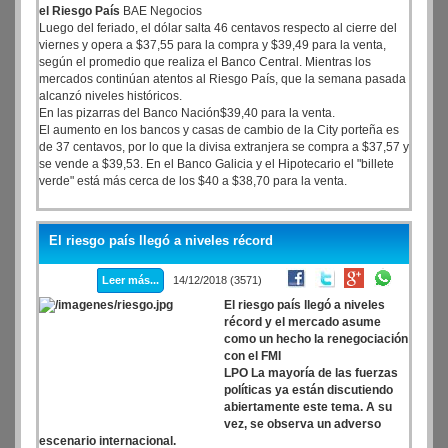
el Riesgo País
BAE Negocios
Luego del feriado, el dólar salta 46 centavos respecto al cierre del
viernes y opera a $37,55 para la compra y $39,49 para la venta,
según el promedio que realiza el Banco Central. Mientras los
mercados continúan atentos al Riesgo País, que la semana pasada
alcanzó niveles históricos.
En las pizarras del Banco Nación$39,40 para la venta.
El aumento en los bancos y casas de cambio de la City porteña es
de 37 centavos, por lo que la divisa extranjera se compra a $37,57 y
se vende a $39,53. En el Banco Galicia y el Hipotecario el "billete
verde" está más cerca de los $40 a $38,70 para la venta.
El riesgo país llegó a niveles récord
Leer más...
14/12/2018 (3571)
El riesgo país llegó a niveles
récord y el mercado asume
como un hecho la renegociación
con el FMI
LPO La mayoría de las fuerzas
políticas ya están discutiendo
abiertamente este tema. A su
vez, se observa un adverso
escenario internacional.