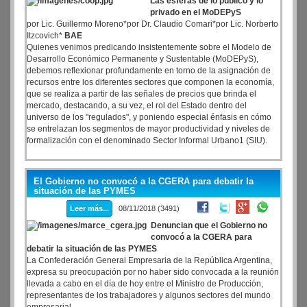
Las esferas de lo público y lo
privado en el MoDEPyS
por Lic. Guillermo Moreno*por Dr. Claudio Comari*por Lic. Norberto
Itzcovich*
BAE
Quienes venimos predicando insistentemente sobre el Modelo de
Desarrollo Económico Permanente y Sustentable (MoDEPyS),
debemos reflexionar profundamente en torno de la asignación de
recursos entre los diferentes sectores que componen la economía,
que se realiza a partir de las señales de precios que brinda el
mercado, destacando, a su vez, el rol del Estado dentro del
universo de los "regulados", y poniendo especial énfasis en cómo
se entrelazan los segmentos de mayor productividad y niveles de
formalización con el denominado Sector Informal Urbano1 (SIU).
El Gobierno no convocó a la CGERA para debatir la
situación de las PYMES
Leer más...
08/11/2018 (3491)
Denuncian que el Gobierno no
convocó a la CGERA para
debatir la situación de las PYMES
La Confederación General Empresaria de la República Argentina,
expresa su preocupación por no haber sido convocada a la reunión
llevada a cabo en el día de hoy entre el Ministro de Producción,
representantes de los trabajadores y algunos sectores del mundo