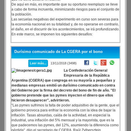
De aquí en más, es importante que su oportuno reemplazo se lleve
a cabo de forma incruenta, minimizando riesgos para el conjunto de
la población.
Las secuelas negativas del experimento en curso son severas para
la economía nacional en su totalidad y, de no operarse en contrario,
el daño, en el discurrir de los acontecimientos, se irá profundizando.
En este marco, se imponen los siguientes desafíos:
Durísimo comunicado de La CGERA por el bono
Leer más...
13/11/2018 (3498)
La Confederación General
Empresaria de la República
Argentina (CGERA) que congrega en su mayoría a pequeñas y
medianas empresas emitió un durísimo comunicado en contra
del Gobierno por la firma del decreto del bono de fin de año. "El
gobierno pretende que las pymes inyecten el dinero que ellos
hicieron desaparecer", advirtieron.
“Las pymes sufrimos la falta de poder adquisitivo de la gente, que el
gobierno provoca para enfriar la economía con la idea de bajar la
inflación. Tasas absurdas, caída de la actividad, en especial la
industrial, una inflación del 5% mensual y la mayorista, que es la
que padecemos las pymes, del 12%, asumiendo la diferencia como
pérdida", dijo el secretario de CGERA, Raúl Zylbersztein.