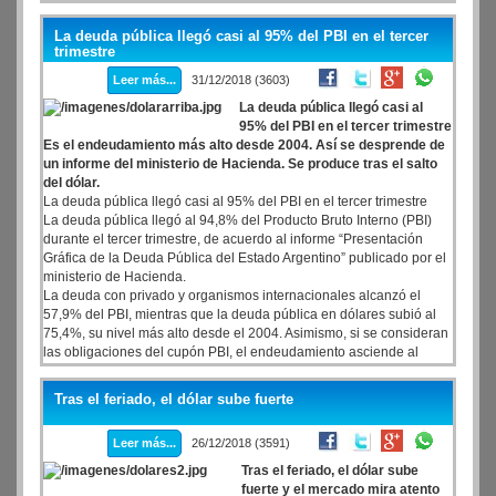
La deuda pública llegó casi al 95% del PBI en el tercer
trimestre
Leer más...
31/12/2018 (3603)
La deuda pública llegó casi al
95% del PBI en el tercer trimestre
Es el endeudamiento más alto desde 2004. Así se desprende de
un informe del ministerio de Hacienda. Se produce tras el salto
del dólar.
La deuda pública llegó casi al 95% del PBI en el tercer trimestre
La deuda pública llegó al 94,8% del Producto Bruto Interno (PBI)
durante el tercer trimestre, de acuerdo al informe “Presentación
Gráfica de la Deuda Pública del Estado Argentino” publicado por el
ministerio de Hacienda.
La deuda con privado y organismos internacionales alcanzó el
57,9% del PBI, mientras que la deuda pública en dólares subió al
75,4%, su nivel más alto desde el 2004. Asimismo, si se consideran
las obligaciones del cupón PBI, el endeudamiento asciende al
99,5%.
Tras el feriado, el dólar sube fuerte
Leer más...
26/12/2018 (3591)
Tras el feriado, el dólar sube
fuerte y el mercado mira atento