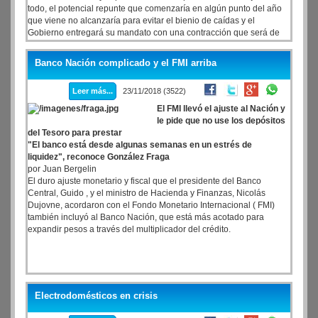
todo, el potencial repunte que comenzaría en algún punto del año
que viene no alcanzaría para evitar el bienio de caídas y el
Gobierno entregará su mandato con una contracción que será de
hasta 3,9% respecto al PBI que recibió en 2015.
Banco Nación complicado y el FMI arriba
Leer más...
23/11/2018 (3522)
El FMI llevó el ajuste al Nación y
le pide que no use los depósitos
del Tesoro para prestar
"El banco está desde algunas semanas en un estrés de
liquidez", reconoce González Fraga
por Juan Bergelin
El duro ajuste monetario y fiscal que el presidente del Banco
Central, Guido , y el ministro de Hacienda y Finanzas, Nicolás
Dujovne, acordaron con el Fondo Monetario Internacional ( FMI)
también incluyó al Banco Nación, que está más acotado para
expandir pesos a través del multiplicador del crédito.
Electrodomésticos en crisis