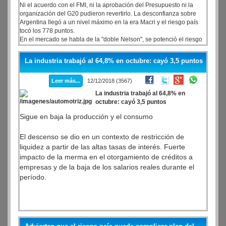
Ni el acuerdo con el FMI, ni la aprobación del Presupuesto ni la
organización del G20 pudieron revertirlo. La desconfianza sobre
Argentina llegó a un nivel máximo en la era Macri y el riesgo país
tocó los 778 puntos.
En el mercado se habla de la "doble Nelson", se potenció el riesgo
local a partir de un adelantamiento de la discusión electoral y al
mismo tiempo, el mundo está traccionando negativamente con un
La industria trabajó al 64,8% en octubre: cayó 3,5 puntos
viernes negro de alta volatilidad financiera.
Leer más...
12/12/2018 (3567)
La industria trabajó al 64,8% en
octubre: cayó 3,5 puntos
Sigue en baja la producción y el consumo
El descenso se dio en un contexto de restricción de
liquidez a partir de las altas tasas de interés. Fuerte
impacto de la merma en el otorgamiento de créditos a
empresas y de la baja de los salarios reales durante el
período.