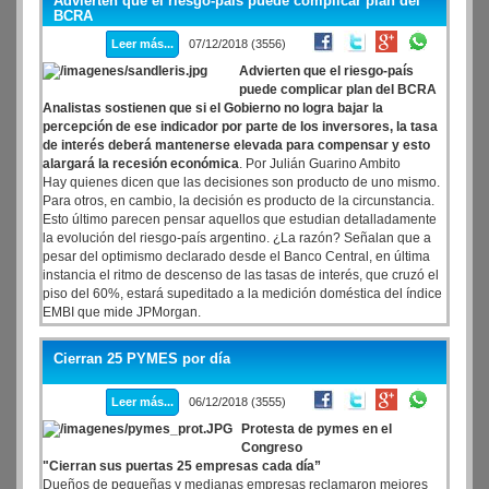
Advierten que el riesgo-país puede complicar plan del
BCRA
Leer más...
07/12/2018 (3556)
Advierten que el riesgo-país
puede complicar plan del BCRA
Analistas sostienen que si el Gobierno no logra bajar la
percepción de ese indicador por parte de los inversores, la tasa
de interés deberá mantenerse elevada para compensar y esto
alargará la recesión económica
. Por Julián Guarino Ambito
Hay quienes dicen que las decisiones son producto de uno mismo.
Para otros, en cambio, la decisión es producto de la circunstancia.
Esto último parecen pensar aquellos que estudian detalladamente
la evolución del riesgo-país argentino. ¿La razón? Señalan que a
pesar del optimismo declarado desde el Banco Central, en última
instancia el ritmo de descenso de las tasas de interés, que cruzó el
piso del 60%, estará supeditado a la medición doméstica del índice
EMBI que mide JPMorgan.
Cierran 25 PYMES por día
Leer más...
06/12/2018 (3555)
Protesta de pymes en el
Congreso
"Cierran sus puertas 25 empresas cada día”
Dueños de pequeñas y medianas empresas reclamaron mejores