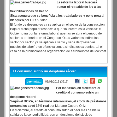
La reforma laboral buscará
sumar el respaldo de ley a las
flexibilizaciones de hecho
Sica asegura que se beneficia a los trabajadores y pone proa al
blanqueo
por Luis Autalan
El fondo de desempleo ya se aplica en el sector de la construcción
Bajo el dicho popular respecto a que "la tercera es la vencida" el
Gobierno irá por la reforma laboral apenas se abra el período de
sesiones ordinarias en el Congreso. Otras variantes indirectas,
sector por sector, ya se aplican a santo y seña de "preservar
puestos de labor" o en ofensiva contra sindicatos exigentes, tal el
caso de la promocionada organización de aeronáuticos de low cost.
El consumo sufrió un desplome récord
Leer más...
09/01/2019 (3616)
Por las tasas, en diciembre el
crédito al consumo sufrió un
desplome récord
Según el BCRA, en términos interanuales, el stock de préstamos
personales cayó 18% real
por Mariano Cuparo Ortiz
En diciembre, el crédito al consumo sufrió el peor mes desde la
salida de la convertibilidad, con un desplome del stock de