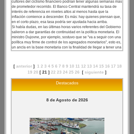
cultores del ciclismo financiero podrían tener algunas semanas más
de prometedor recorrido. El Banco Central mantendrá su tasa de
interés de referencia en niveles altos al menos hasta que la
inflación comience a descender. Es más: hay quienes piensan que,
en el corto plazo, esa tasa podría ser ajustada hacia arriba.
Si había dudas, en las últimas horas varios referentes del Gobierno
salieron a dar garantías de continuidad en la política monetaria. El
ministro Dujovne, por ejemplo, sostuvo que se "va a seguir con una
política muy firme de control de los agregados monetarios", esto es,
un ancla en la base monetaria con la finalidad de llegar a tener una
inflación "sustantivamente más baja".
[
anterior
]
1
2
3
4
5
6
7
8
9
10
11
12
13
14
15
16
17
18
19
20
[ 21 ]
22
23
24
25
26
[
siguiente
]
Destacados
8 de Agosto de 2026