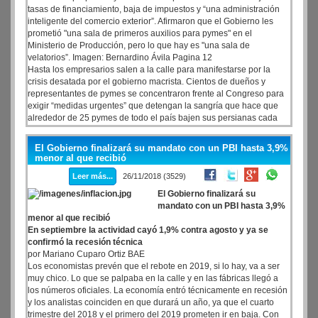
tasas de financiamiento, baja de impuestos y “una administración
inteligente del comercio exterior”. Afirmaron que el Gobierno les
prometió "una sala de primeros auxilios para pymes" en el
Ministerio de Producción, pero lo que hay es "una sala de
velatorios”. Imagen: Bernardino Ávila Pagina 12
Hasta los empresarios salen a la calle para manifestarse por la
crisis desatada por el gobierno macrista. Cientos de dueños y
representantes de pymes se concentraron frente al Congreso para
exigir “medidas urgentes” que detengan la sangría que hace que
alrededor de 25 pymes de todo el país bajen sus persianas cada
día.
El Gobierno finalizará su mandato con un PBI hasta 3,9%
menor al que recibió
Leer más...
26/11/2018 (3529)
El Gobierno finalizará su
mandato con un PBI hasta 3,9%
menor al que recibió
En septiembre la actividad cayó 1,9% contra agosto y ya se
confirmó la recesión técnica
por Mariano Cuparo Ortiz BAE
Los economistas prevén que el rebote en 2019, si lo hay, va a ser
muy chico. Lo que se palpaba en la calle y en las fábricas llegó a
los números oficiales. La economía entró técnicamente en recesión
y los analistas coinciden en que durará un año, ya que el cuarto
trimestre del 2018 y el primero del 2019 prometen ir en baja. Con