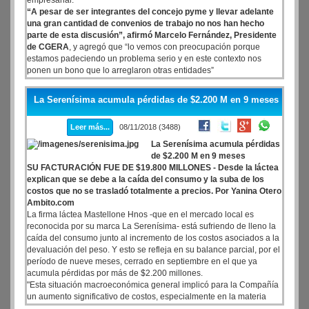
empresarial.
“A pesar de ser integrantes del concejo pyme y llevar adelante
una gran cantidad de convenios de trabajo no nos han hecho
parte de esta discusión”, afirmó Marcelo Fernández, Presidente
de CGERA
, y agregó que “lo vemos con preocupación porque
estamos padeciendo un problema serio y en este contexto nos
ponen un bono que lo arreglaron otras entidades”
La Serenísima acumula pérdidas de $2.200 M en 9 meses
Leer más...
08/11/2018 (3488)
La Serenísima acumula pérdidas
de $2.200 M en 9 meses
SU FACTURACIÓN FUE DE $19.800 MILLONES - Desde la láctea
explican que se debe a la caída del consumo y la suba de los
costos que no se trasladó totalmente a precios. Por Yanina Otero
Ambito.com
La firma láctea Mastellone Hnos -que en el mercado local es
reconocida por su marca La Serenísima- está sufriendo de lleno la
caída del consumo junto al incremento de los costos asociados a la
devaluación del peso. Y esto se refleja en su balance parcial, por el
período de nueve meses, cerrado en septiembre en el que ya
acumula pérdidas por más de $2.200 millones.
"Esta situación macroeconómica general implicó para la Compañía
un aumento significativo de costos, especialmente en la materia
prima láctea, envases y energía.