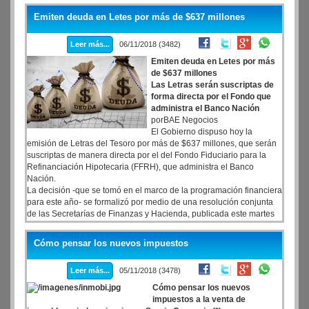
Emiten deuda en Letes por más de $637 millones
Leer más...
06/11/2018 (3482)
Emiten deuda en Letes por más
de $637 millones
Las Letras serán suscriptas de
forma directa por el Fondo que
administra el Banco Nación
porBAE Negocios
El Gobierno dispuso hoy la
emisión de Letras del Tesoro por más de $637 millones, que serán
suscriptas de manera directa por el del Fondo Fiduciario para la
Refinanciación Hipotecaria (FFRH), que administra el Banco
Nación.
La decisión -que se tomó en el marco de la programación financiera
para este año- se formalizó por medio de una resolución conjunta
de las Secretarías de Finanzas y Hacienda, publicada este martes
en el Boletín Oficial.
Cómo pensar los nuevos impuestos
Leer más...
05/11/2018 (3478)
Cómo pensar los nuevos
impuestos a la venta de