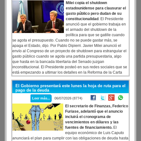
Milei copia el shutdown
estadounidense para clausurar el
gasto público pero dudan de su
constitucionalidad
. El Presidente
anunció que el gobierno trabaja en
el armado del shutdown de la
política para que se gatille cuando
se agota el presupuesto. Cuando no se puede gastar más, se
apaga el Estado, dijo. Por Pablo Dipierri. Javier Milei anunció el
envío al Congreso de un proyecto de shutdown para estrangular el
gasto público cuando se agota una partida presupuestaria, algo
que hasta en la bancada libertaria del Senado juzgan
inconstitucional. El Presidente posteó en sus redes sociales que se
está empezando a ultimar los detalles en la Reforma de la Carta
Orgánica del BCRA, las bases del SHUTDOWN del Estado, la
nueva ley para el Mercado de Capitales y el inicio de la
El Gobierno presentará este lunes la hoja de ruta para el
desregulación del Mercado de seguros. Además, acompañó el
pago de la deuda
mensaje en X con una foto en la que se lo ve junto al ministro de
Leer más...
06/07/2026 (8774)
Economía, Luis Toto Caputo, el ministro de Desregulación, Federico
Sturzenegger, y el presidente del Banco Central, Santiago Bausili.
El secretario de Finanzas, Federico
Furiase, adelantó que el anuncio
incluirá el cronograma de
vencimientos en dólares y las
fuentes de financiamiento.
El
equipo económico de Luis Caputo
anunciará el plan para cumplir con las obligaciones de deuda hasta