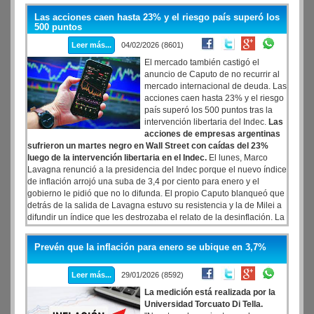
claro el gobernador Pullaro. Lo mismo ocurrió con los pagos del
Las acciones caen hasta 23% y el riesgo país superó los
Pami a las clínicas de la Patagonia, pisados por Caputo. De hecho,
500 puntos
los últimos ATN que repartió fueron en diciembre, desde entonces
Leer más...
04/02/2026 (8601)
cero.
El mercado también castigó el
anuncio de Caputo de no recurrir al
mercado internacional de deuda. Las
acciones caen hasta 23% y el riesgo
país superó los 500 puntos tras la
intervención libertaria del Indec.
Las
acciones de empresas argentinas
sufrieron un martes negro en Wall Street con caídas del 23%
luego de la intervención libertaria en el Indec.
El lunes, Marco
Lavagna renunció a la presidencia del Indec porque el nuevo índice
de inflación arrojó una suba de 3,4 por ciento para enero y el
gobierno le pidió que no lo difunda. El propio Caputo blanqueó que
detrás de la salida de Lavagna estuvo su resistencia y la de Milei a
difundir un índice que les destrozaba el relato de la desinflación. La
respuesta del mercado no se hizo esperar.
Prevén que la inflación para enero se ubique en 3,7%
Leer más...
29/01/2026 (8592)
La medición está realizada por la
Universidad Torcuato Di Tella.