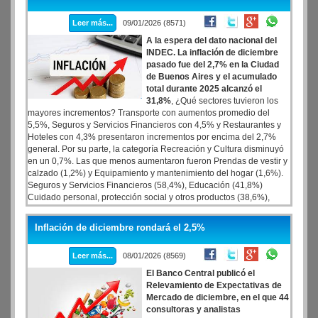
la gira por Davos, el mismo lunes viajarán a Mar del Plata para
hacer una recorrida en el centro de esa ciudad y participar el martes
Leer más...
09/01/2026 (8571)
de La Derecha Fest.
A la espera del dato nacional del
INDEC. La inflación de diciembre
pasado fue del 2,7% en la Ciudad
de Buenos Aires y el acumulado
total durante 2025 alcanzó el
31,8%
, ¿Qué sectores tuvieron los
mayores incrementos? Transporte con aumentos promedio del
5,5%, Seguros y Servicios Financieros con 4,5% y Restaurantes y
Hoteles con 4,3% presentaron incrementos por encima del 2,7%
general. Por su parte, la categoría Recreación y Cultura disminuyó
en un 0,7%. Las que menos aumentaron fueron Prendas de vestir y
calzado (1,2%) y Equipamiento y mantenimiento del hogar (1,6%).
Seguros y Servicios Financieros (58,4%), Educación (41,8%)
Cuidado personal, protección social y otros productos (38,6%),
Restaurantes y Hoteles (36,3%)
Inflación de diciembre rondará el 2,5%
Leer más...
08/01/2026 (8569)
El Banco Central publicó el
Relevamiento de Expectativas de
Mercado de diciembre, en el que 44
consultoras y analistas