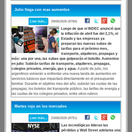
alcanzado los $21,5 billones, registrando una suba real interanual
del 1,7%, poniendo pausa así a una racha de nueve meses
Julio llega con mas aumentos
consecutivos de caídas.
Leer más...
29/06/2026 (8760)
Luego de que el INDEC anunció que
la inflación de abril fue del 2,1%, el
Estado y las empresas ya
preparan las nuevas subas de
tarifas para el próximo mes,
transporte, alquileres, prepagas y
más: una por una, las subas que golpearán el bolsillo. Aumentos
en julio: Subirán tarifas de transporte, alquileres, prepagas,
colegios privados, energía, gas y agua.
A partir de julio, los
argentinos volverán a enfrentar una nueva tanda de aumentos en
servicios básicos que impactará directamente en el presupuesto
familiar. Durante el séptimo mes del año, subirán las cuotas de las
prepagas, los boletos del transporte público, las tarifas de energía y
las cuotas de los colegios privados, entre otros rubros.
Martes rojo en los mercados
Leer más...
23/06/2026 (8751)
Las tecnológicas lideran las
pérdidas y Wall Street adelanta una