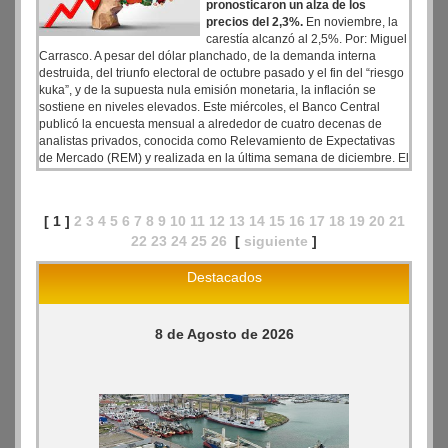
pronosticaron un alza de los
precios del 2,3%.
En noviembre, la
carestía alcanzó al 2,5%. Por: Miguel
Carrasco. A pesar del dólar planchado, de la demanda interna
destruida, del triunfo electoral de octubre pasado y el fin del “riesgo
kuka”, y de la supuesta nula emisión monetaria, la inflación se
sostiene en niveles elevados. Este miércoles, el Banco Central
publicó la encuesta mensual a alrededor de cuatro decenas de
analistas privados, conocida como Relevamiento de Expectativas
de Mercado (REM) y realizada en la última semana de diciembre. El
dato relevante es que esos analistas estimaron una inflación de
2,3% para diciembre de 2025.
[ 1 ]
2
3
4
5
6
7
8
9
10
11
12
13
14
15
16
17
18
19
20
21
22
23
24
25
26
[
siguiente
]
Destacados
8 de Agosto de 2026