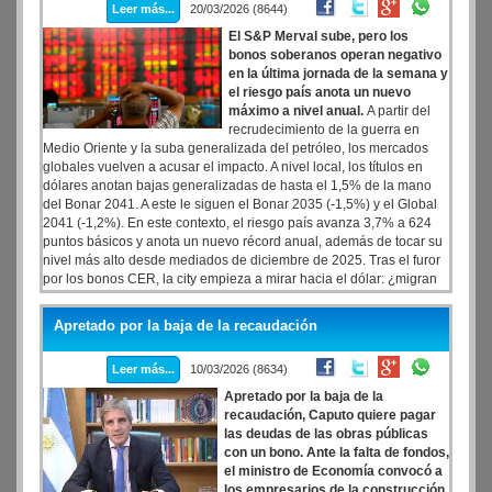
Leer más...
20/03/2026 (8644)
El S&P Merval sube, pero los
bonos soberanos operan negativo
en la última jornada de la semana y
el riesgo país anota un nuevo
máximo a nivel anual.
A partir del
recrudecimiento de la guerra en
Medio Oriente y la suba generalizada del petróleo, los mercados
globales vuelven a acusar el impacto. A nivel local, los títulos en
dólares anotan bajas generalizadas de hasta el 1,5% de la mano
del Bonar 2041. A este le siguen el Bonar 2035 (-1,5%) y el Global
2041 (-1,2%). En este contexto, el riesgo país avanza 3,7% a 624
puntos básicos y anota un nuevo récord anual, además de tocar su
nivel más alto desde mediados de diciembre de 2025. Tras el furor
por los bonos CER, la city empieza a mirar hacia el dólar: ¿migran
las carteras de inversión?
Apretado por la baja de la recaudación
Leer más...
10/03/2026 (8634)
Apretado por la baja de la
recaudación, Caputo quiere pagar
las deudas de las obras públicas
con un bono. Ante la falta de fondos,
el ministro de Economía convocó a
los empresarios de la construcción