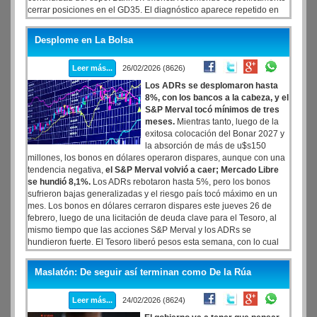
cerrar posiciones en el GD35. El diagnóstico aparece repetido en
reportes del Citi, JP Morgan, Bank of America, Barclays, Wells Fargo
y BofA Securities, conocidos este miércoles. Los seis bancos
Desplome en La Bolsa
afirman que mantienen interés por el programa económico de
Javier Milei, pero coinciden en una advertencia central: Argentina
Leer más...
26/02/2026 (8626)
es el mercado más expuesto si cambia el humor global.
Los ADRs se desplomaron hasta
8%, con los bancos a la cabeza, y el
S&P Merval tocó mínimos de tres
meses.
Mientras tanto, luego de la
exitosa colocación del Bonar 2027 y
la absorción de más de u$s150
millones, los bonos en dólares operaron dispares, aunque con una
tendencia negativa,
el S&P Merval volvió a caer; Mercado Libre
se hundió 8,1%.
Los ADRs rebotaron hasta 5%, pero los bonos
sufrieron bajas generalizadas y el riesgo país tocó máximo en un
mes. Los bonos en dólares cerraron dispares este jueves 26 de
febrero, luego de una licitación de deuda clave para el Tesoro, al
mismo tiempo que las acciones S&P Merval y los ADRs se
hundieron fuerte. El Tesoro liberó pesos esta semana, con lo cual
se prevé un mayor equilibrio en la liquidez del mercado, que puede
ayudar a estabilizar las tasas.
Maslatón: De seguir así terminan como De la Rúa
En el segmento de renta variable, el S&P Merval cayó 1,8% a
2.754.419,39 puntos básicos. Medido en dólares, el referencial tocó
Leer más...
24/02/2026 (8624)
mínimos desde el 21 de noviembre.