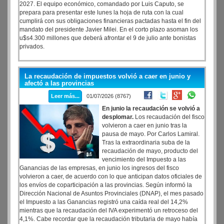
2027. El equipo económico, comandado por Luis Caputo, se
prepara para presentar este lunes la hoja de ruta con la cual
cumplirá con sus obligaciones financieras pactadas hasta el fin del
mandato del presidente Javier Milei. En el corto plazo asoman los
u$s4.300 millones que deberá afrontar el 9 de julio ante bonistas
privados.
La recaudación de impuestos volvió a caer en junio y
afectó a las provincias
Leer más...
01/07/2026 (8767)
En junio la recaudación se volvió a
desplomar.
Los recaudación del fisco
volvieron a caer en junio tras la
pausa de mayo. Por Carlos Lamiral.
Tras la extraordinaria suba de la
recaudación de mayo, producto del
vencimiento del Impuesto a las
Ganancias de las empresas, en junio los ingresos del fisco
volvieron a caer, de acuerdo con lo que anticipan datos oficiales de
los envíos de coparticipación a las provincias. Según informó la
Dirección Nacional de Asuntos Provinciales (DNAP), el mes pasado
el Impuesto a las Ganancias registró una caída real del 14,2%
mientras que la recaudación del IVA experimentó un retroceso del
4,1%. Cabe recordar que la recaudación tributaria de mayo había