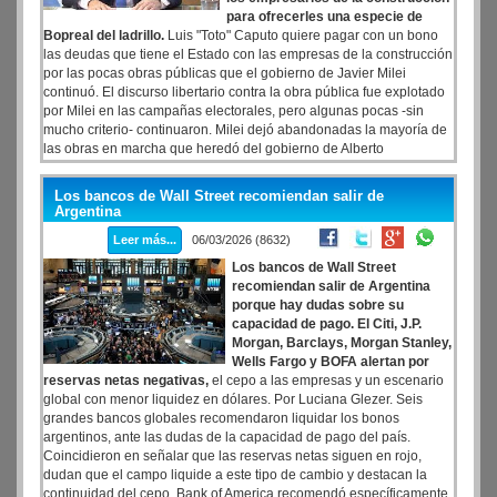
para ofrecerles una especie de
Bopreal del ladrillo.
Luis "Toto" Caputo quiere pagar con un bono
las deudas que tiene el Estado con las empresas de la construcción
por las pocas obras públicas que el gobierno de Javier Milei
continuó. El discurso libertario contra la obra pública fue explotado
por Milei en las campañas electorales, pero algunas pocas -sin
mucho criterio- continuaron. Milei dejó abandonadas la mayoría de
las obras en marcha que heredó del gobierno de Alberto
Fernández, pero continuaron algunos trabajos de mejoras de la red
ferroviaria y algunos pocos tramos de rutas, que tenían asignados
Los bancos de Wall Street recomiendan salir de
créditos de la CAF, que el gobierno tiene que reponer.
Argentina
Leer más...
06/03/2026 (8632)
Los bancos de Wall Street
recomiendan salir de Argentina
porque hay dudas sobre su
capacidad de pago. El Citi, J.P.
Morgan, Barclays, Morgan Stanley,
Wells Fargo y BOFA alertan por
reservas netas negativas,
el cepo a las empresas y un escenario
global con menor liquidez en dólares. Por Luciana Glezer. Seis
grandes bancos globales recomendaron liquidar los bonos
argentinos, ante las dudas de la capacidad de pago del país.
Coincidieron en señalar que las reservas netas siguen en rojo,
dudan que el campo liquide a este tipo de cambio y destacan la
continuidad del cepo. Bank of America recomendó específicamente