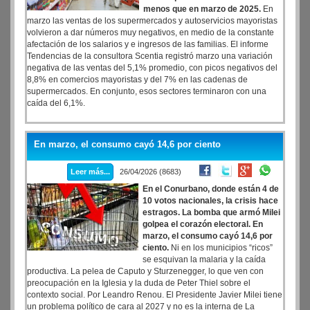
menos que en marzo de 2025.
En
marzo las ventas de los supermercados y autoservicios mayoristas
volvieron a dar números muy negativos, en medio de la constante
afectación de los salarios y e ingresos de las familias. El informe
Tendencias de la consultora Scentia registró marzo una variación
negativa de las ventas del 5,1% promedio, con picos negativos del
8,8% en comercios mayoristas y del 7% en las cadenas de
supermercados. En conjunto, esos sectores terminaron con una
caída del 6,1%.
En marzo, el consumo cayó 14,6 por ciento
Leer más...
26/04/2026 (8683)
En el Conurbano, donde están 4 de
10 votos nacionales, la crisis hace
estragos. La bomba que armó Milei
golpea el corazón electoral. En
marzo, el consumo cayó 14,6 por
ciento.
Ni en los municipios “ricos”
se esquivan la malaria y la caída
productiva. La pelea de Caputo y Sturzenegger, lo que ven con
preocupación en la Iglesia y la duda de Peter Thiel sobre el
contexto social. Por Leandro Renou. El Presidente Javier Milei tiene
un problema político de cara al 2027 y no es la interna de La