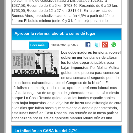
boleto mínimo de colectivos hasta 3 km: pasa de $619,37 a
$637,58; Recorrido de 3 a 6 km: $708,46; Recorrido de 6 a 12 km:
$763,05; Recorrido de 12 a 27 km: $817,67. En la provincia de
Buenos Aires, los colectivos aumentarán 4,5% a partir del 1° de
febrero El boleto mínimo (entre 0 y 3 kilómetros): pasaría de
$685,11 a $721,08; Tramo de 3 a 6 km: de $730,42 a $803,29;
Tramo de 6 a 12 kilómetros: de $786,61 a $865,17; Viajes de 12 a
Aprobar la reforma laboral, a como dé lugar
27 km: $927,12; Más de 27 kilómetros: $988,63. el caso de los
colectivos que circulan por la Provincia de Buenos Aires, los valores
Leer más...
26/01/2026 (8587)
a partir de febrero serán:
Los gobernadores tensionan con el
gobierno por los planes de alterar
los fondos coparticipables para
bajar impuestos.
Por Melisa Molina.
gobierno se prepara para comenzar
en una semana el segundo periodo
de sesiones extraordinarias en el Congreso de la Nación. El
oficialismo intentará, a toda costa, aprobar la reforma laboral más
allá de la negativa de un grupo de gobernadores que está molesto
porque La Casa Rosada quiere tocar los fondos coparticipables
para bajar impuestos. on el objetivo de trazar una estrategia de cara
a los días que faltan hasta que comience el debate parlamentario,
este lunes habrá en Casa Rosada una reunión de la mesa política
encabezada por el jefe de gabinete Manuel Adorni Aún es una
incógnita si participarán de esa reunión el presidente Javier Milei y
su hermana Karina que, ya de regreso en la Argentina después de
La inflación en CABA fue del 2,7%