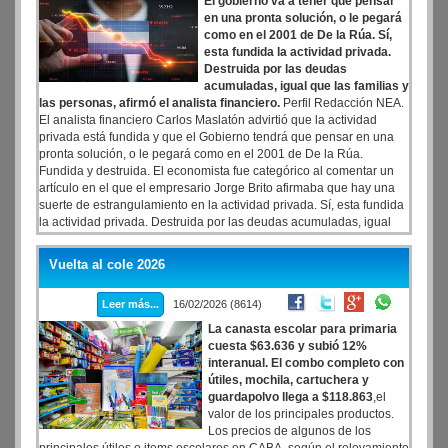
El gobierno va a tener que pensar
en una pronta solución, o le pegará
como en el 2001 de De la Rúa. Sí,
esta fundida la actividad privada.
Destruida por las deudas
acumuladas, igual que las familias y
las personas, afirmó el analista financiero.
Perfil Redacción NEA.
El analista financiero Carlos Maslatón advirtió que la actividad
privada está fundida y que el Gobierno tendrá que pensar en una
pronta solución, o le pegará como en el 2001 de De la Rúa.
Fundida y destruida. El economista fue categórico al comentar un
artículo en el que el empresario Jorge Brito afirmaba que hay una
suerte de estrangulamiento en la actividad privada. Sí, esta fundida
la actividad privada. Destruida por las deudas acumuladas, igual
que las familias y las personas, aseveró Maslatón en una
publicación de la red social X.
Vuelta al cole 2026
Leer más...
16/02/2026 (8614)
La canasta escolar para primaria
cuesta $63.636 y subió 12%
interanual. El combo completo con
útiles, mochila, cartuchera y
guardapolvo llega a $118.863
,el
valor de los principales productos.
Los precios de algunos de los