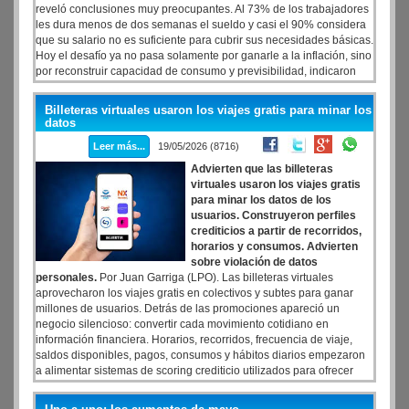
reveló conclusiones muy preocupantes. Al 73% de los trabajadores
les dura menos de dos semanas el sueldo y casi el 90% considera
que su salario no es suficiente para cubrir sus necesidades básicas.
Hoy el desafío ya no pasa solamente por ganarle a la inflación, sino
por reconstruir capacidad de consumo y previsibilidad, indicaron
desde el informe. Específicamente esos resultados se desprenden
del estudio ¿Qué pasa con el salario? de Bumeran, uno de los
Billeteras virtuales usaron los viajes gratis para minar los
portales de empleo de Latinoamérica. Además el 74% de los
datos
talentos considera que su poder adquisitivo empeoró en los últimos
Leer más...
19/05/2026 (8716)
meses. Este indicador se encuentra 16 puntos porcentuales por
encima del estudio en 2025, cuando el 58% de los talentos lo
Advierten que las billeteras
afirmaba.
virtuales usaron los viajes gratis
para minar los datos de los
usuarios. Construyeron perfiles
crediticios a partir de recorridos,
horarios y consumos. Advierten
sobre violación de datos
personales.
Por Juan Garriga (LPO). Las billeteras virtuales
aprovecharon los viajes gratis en colectivos y subtes para ganar
millones de usuarios. Detrás de las promociones apareció un
negocio silencioso: convertir cada movimiento cotidiano en
información financiera. Horarios, recorridos, frecuencia de viaje,
saldos disponibles, pagos, consumos y hábitos diarios empezaron
a alimentar sistemas de scoring crediticio utilizados para ofrecer
préstamos, ajustar límites y medir riesgo. Empresas como Mercado
Pago, Uala y Naranja X, lanzaron promociones muy agresivas de