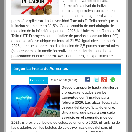
"Nuestro relevamiento recaba
información a nivel de individuos
sobre la expectativa que cada uno
tiene del aumento generalizado de
precios", explicaron. La Universidad Torcuato Di Tella prevé que la
inflación se ubique en 31,5%. Con el cambio de metodología de
medición de la inflación a partir de 2026, la Universidad Torcuato Di
Tella (UTDT) proyecta que el índice de precios al consumidor (IPC)
de todo el año se ubique en torno al 31,5%, igual nivel que cerró
2025, aunque supone una disminución de 2,5 puntos porcentuales
(p.p.) respecto a la medición realizada en diciembre, que había
posicionado el indicador en 34%. Para enero, la expectativa de la
inflación mensual promedio fue de 3,71%, mientras que la mediana
se ubicó en 3%, según el Centro de Investigación de Finanzas de la
Sigue La Fiesta de Aumentos
UTDT. Respecto a la expectativa de diciembre, cuando los valores
fueron de 4,59% y 3%, respectivamente; se observa una
Leer más...
28/01/2026 (8590)
disminución en el promedio
Desde transporte hasta alquileres
y prepagas: cuáles son los
aumentos confirmados para
febrero 2026. Las alzas llegan a la
espera del dato oficial de enero.
Uno a uno, qué pasará con cada
servicio en el segundo mes de
2026.
El precio del boleto de colectivo en enero 2026. El ranking de
las ciudades con los boletos de colectivo más caros del país El