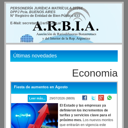
PERSONERÍA JURÍDICA MATRÍCULA 32264
DPPJ Pcia. BUENOS AIRES
N° Registro de Entidad de Bien Público 433
E-Mail: secretaria@arbia.org.ar
Últimas novedades
Economia
Fiesta de aumentos en Agosto
Leer más...
29/07/2026 (8809)
El Estado y las empresas ya
definieron los incrementos de
tarifas y servicios clave para el
próximo mes.
Los nuevos montos
que entrarán en vigencia este