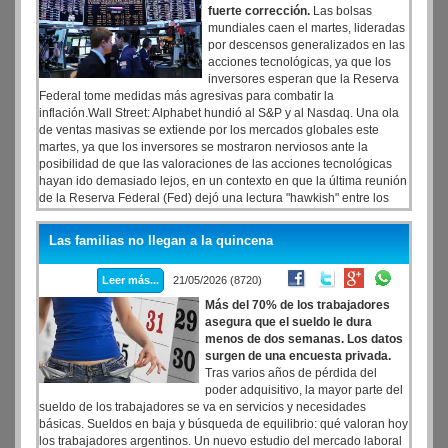
fuerte corrección.
Las bolsas
mundiales caen el martes, lideradas
por descensos generalizados en las
acciones tecnológicas, ya que los
inversores esperan que la Reserva
Federal tome medidas más agresivas para combatir la
inflación.Wall Street: Alphabet hundió al S&P y al Nasdaq. Una ola
de ventas masivas se extiende por los mercados globales este
martes, ya que los inversores se mostraron nerviosos ante la
posibilidad de que las valoraciones de las acciones tecnológicas
hayan ido demasiado lejos, en un contexto en que la última reunión
de la Reserva Federal (Fed) dejó una lectura "hawkish" entre los
operadores. El epicentro de la corrección estuvo en Asia, más
precisamente en Corea del Sur. El índice Kospi se desplomó 10%
Las familias no llegan a la quincena
desde su máximo histórico.
Leer más...
21/05/2026 (8720)
Más del 70% de los trabajadores
asegura que el sueldo le dura
menos de dos semanas. Los datos
surgen de una encuesta privada.
Tras varios años de pérdida del
poder adquisitivo, la mayor parte del
sueldo de los trabajadores se va en servicios y necesidades
básicas. Sueldos en baja y búsqueda de equilibrio: qué valoran hoy
los trabajadores argentinos. Un nuevo estudio del mercado laboral