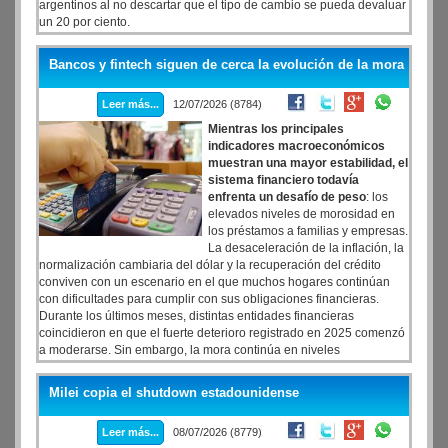
argentinos al no descartar que el tipo de cambio se pueda devaluar
un 20 por ciento.
Bancos y fintech siguen de cerca la evolución de la mora
Leer más...
12/07/2026 (8784)
Mientras los principales
indicadores macroeconómicos
muestran una mayor estabilidad, el
sistema financiero todavía
enfrenta un desafío de peso
: los
elevados niveles de morosidad en
los préstamos a familias y empresas.
La desaceleración de la inflación, la
normalización cambiaria del dólar y la recuperación del crédito
conviven con un escenario en el que muchos hogares continúan
con dificultades para cumplir con sus obligaciones financieras.
Durante los últimos meses, distintas entidades financieras
coincidieron en que el fuerte deterioro registrado en 2025 comenzó
a moderarse. Sin embargo, la mora continúa en niveles
históricamente altos, especialmente en préstamos personales y
tarjetas de crédito, segmentos donde el impacto de la pérdida del
Milei copia el shutdown estadounidense
poder adquisitivo todavía se hace sentir.
Leer más...
08/07/2026 (8779)