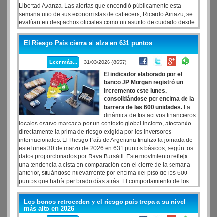
Libertad Avanza. Las alertas que encendió públicamente esta
semana uno de sus economistas de cabecera, Ricardo Arriazu, se
evalúan en despachos oficiales como un asunto de cuidado desde
hace meses. Arriazu, un defensor a ultranza del ajuste, aseguró que
va a estallar el desempleo en la provincia de Buenos Aires. Evitó,
El Riesgo País cierra al alza en 631 puntos
por cuestiones naturales, decir que esa crisis es precisamente por
el ajuste de Milei, pero no le erró a la conclusión: los números de la
Leer más...
31/03/2026 (8657)
economía muestran un impacto fuerte de la recesión en la región
donde hay 4 de cada 10 votos nacionales.
El indicador elaborado por el
banco JP Morgan registró un
incremento este lunes,
consolidándose por encima de la
barrera de las 600 unidades.
La
dinámica de los activos financieros
locales estuvo marcada por un contexto global incierto, afectando
directamente la prima de riesgo exigida por los inversores
internacionales. El Riesgo País de Argentina finalizó la jornada de
este lunes 30 de marzo de 2026 en 631 puntos básicos, según los
datos proporcionados por Rava Bursátil. Este movimiento refleja
una tendencia alcista en comparación con el cierre de la semana
anterior, situándose nuevamente por encima del piso de los 600
puntos que había perforado días atrás. El comportamiento de los
bonos soberanos en dólares, como los Globales y Bonares, fue
dispar, lo que impidió una compresión de la tasa de retorno y
Los bonos retroceden y el riesgo país trepa a su nivel
mantuvo la presión sobre el diferencial de tasas con el Tesoro de
más alto en 2026
los Estados Unidos.