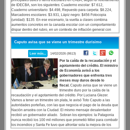
principales útiles o items escolares en CABA, según el relevamiento
de IDECBA, son los siguientes: Cuaderno escolar: $7.612,
Cuaderno universitario: $4.498, Repuesto para carpeta: $8.224,
Marcadores escolares: $3.931, Lápiz negro: $456 Fotocopia
(unidad): $135. En ese escenario, la vuelta a clases combina
aumentos concretos en la canasta escolar con un comportamiento
dispar dentro del rubro, en un contexto de inflación general con
tendencia al alza desde hace meses.
Caputo avisa que se viene un trimestre durisimo
Leer más...
14/02/2026 (8613)
Por la caída de la recaudación y el
agotamiento del crédito. El ministro
de Economía avisó a los
gobernadores que enfrenta tres
meses muy duros desde lo
fiscal.
Caputo avisa que se viene un
trimestre duro por la caída de la
recaudación y el agotamiento del crédito. Por Luciana Glezer.
Vamos a tener un trimestre sin plata, le avisó Toto Caputo a las
autoridades porteñas, con las que negocia el pago de la deuda que
Nación arrastra con la Ciudad. El mismo mensaje desalentador
recibió un gobernador aliado. Sobran los ejemplos: la Patagonia
nunca recibió los 100 mil millones que prometió Milei para combatir
los incendios y Santa Fe tuvo que afrontar sola la mejora de los
sueldos de la policía luego de la reciente rebelión, como dejó en