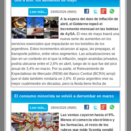
Uno a uno: los aumentos de mayo
viajes gratis en transporte público si se usaban las aplicaciones. La
apuesta parecía irracional desde lo económico, pero no lo era.
Leer más...
03/05/2026 (8693)
A la espera del dato de inflación de
abril, el Gobierno topeó el
incremento mensual en las boletas
de AySA.
El mes de mayo traerá una
nueva serie de aumentos en los
servicios esenciales que impactarán en los bolsillos de los
argentinos. Estos incrementos alcanzan al agua, las prepagas, el
transporte público, entre otros segmentos. Las actualizaciones se
dan en un contexto en el que la inflación, según analistas privados,
podría ubicarse entre el 2,6% en abril, luego de lo que fue del pico
anual de 3,4% en marzo. Por su parte, el Relevamiento de
Expectativas de Mercado (REM) del Banco Central (BCRA) arrojó
que el dato también rondaría un 2,6%. El peso argentino vive su
mejor cuatrimestre en décadas, pero la fiesta tiene fecha de
vencimiento
El consumo minorista se volvió a derrumbar en marzo
Leer más...
28/04/2026 (8685)
Las ventas cayeron hasta el 9%.
Menos el comercio electrónico y
las farmacias, el resto de los
rubros que mide Scentia vendió