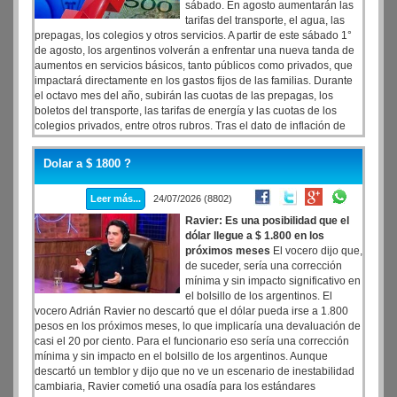
sábado. En agosto aumentarán las
tarifas del transporte, el agua, las
prepagas, los colegios y otros servicios. A partir de este sábado 1°
de agosto, los argentinos volverán a enfrentar una nueva tanda de
aumentos en servicios básicos, tanto públicos como privados, que
impactará directamente en los gastos fijos de las familias. Durante
el octavo mes del año, subirán las cuotas de las prepagas, los
boletos del transporte, las tarifas de energía y las cuotas de los
colegios privados, entre otros rubros. Tras el dato de inflación de
junio del 1,9%, las empresas y gobiernos ajustarán sus cuadros
tarifarios para agosto.
Dolar a $ 1800 ?
Leer más...
24/07/2026 (8802)
Ravier: Es una posibilidad que el
dólar llegue a $ 1.800 en los
próximos meses
El vocero dijo que,
de suceder, sería una corrección
mínima y sin impacto significativo en
el bolsillo de los argentinos. El
vocero Adrián Ravier no descartó que el dólar pueda irse a 1.800
pesos en los próximos meses, lo que implicaría una devaluación de
casi el 20 por ciento. Para el funcionario eso sería una corrección
mínima y sin impacto en el bolsillo de los argentinos. Aunque
descartó un temblor y dijo que no ve un escenario de inestabilidad
cambiaria, Ravier cometió una osadía para los estándares