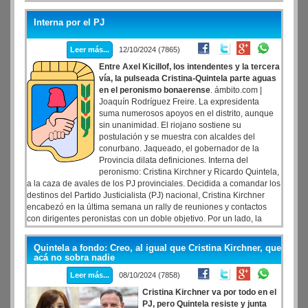
Interna por el PJ
Leer más...
12/10/2024 (7865)
Entre Axel Kicillof, los intendentes y la tercera
vía, la pulseada Cristina-Quintela parte aguas
en el peronismo bonaerense
. ámbito.com |
Joaquín Rodríguez Freire. La expresidenta
suma numerosos apoyos en el distrito, aunque
sin unanimidad. El riojano sostiene su
postulación y se muestra con alcaldes del
conurbano. Jaqueado, el gobernador de la
Provincia dilata definiciones. Interna del
peronismo: Cristina Kirchner y Ricardo Quintela,
a la caza de avales de los PJ provinciales. Decidida a comandar los
destinos del Partido Justicialista (PJ) nacional, Cristina Kirchner
encabezó en la última semana un rally de reuniones y contactos
con dirigentes peronistas con un doble objetivo. Por un lado, la
expresidenta busca fidelizar los apoyos propios para ganar masa
en su armado; por el otro, intenta dar una imagen de amplitud y
Quintela a fondo: Creo, al igual que Cristina Kirchner, que
solapar las críticas de quienes la ven como un límite para que el PJ
acá no sobra nadie
atraiga a antiguos aliados. La estrategia, sin embargo, no está
Leer más...
08/10/2024 (7858)
exenta de tensiones.
Cristina Kirchner va por todo en el
PJ, pero Quintela resiste y junta