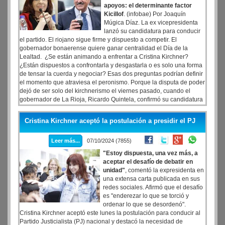
apoyos: el determinante factor
Kicillof
. (infobae) Por Joaquín
Múgica Díaz. La ex vicepresidenta
lanzó su candidatura para conducir
el partido. El riojano sigue firme y dispuesto a competir. El
gobernador bonaerense quiere ganar centralidad el Día de la
Lealtad. ¿Se están animando a enfrentar a Cristina Kirchner?
¿Están dispuestos a confrontarla y desgastarla o es solo una forma
de tensar la cuerda y negociar? Esas dos preguntas podrían definir
el momento que atraviesa el peronismo. Porque la disputa de poder
dejó de ser solo del kirchnerismo el viernes pasado, cuando el
gobernador de La Rioja, Ricardo Quintela, confirmó su candidatura
para el PJ Nacional y dijo que estaba dispuesto a competir con la
ex presidenta. El peronismo cordobés rechazó la candidatura de
Cristina Kirchner aceptó la postulación a presidir el PJ
Cristina Kirchner al PJ: “Nada tenemos que ver con el
kirchnerismo”.
Leer más...
07/10/2024 (7855)
"Estoy dispuesta, una vez más, a
aceptar el desafío de debatir en
unidad"
, comentó la expresidenta en
una extensa carta publicada en sus
redes sociales. Afirmó que el desafío
es "enderezar lo que se torció y
ordenar lo que se desordenó".
Cristina Kirchner aceptó este lunes la postulación para conducir al
Partido Justicialista (PJ) nacional y destacó la necesidad de