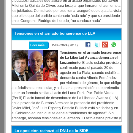
diputados radicales que asistieron al asado organizado por Javier
Milei en la Quinta de Olivos para festejar que frenaron el aumento a
los jubilados. Consultado por este tema, aseguró que deja a la vista
que el bloque del partido centenario “está roto” y que su presidente
en el Congreso, Rodrigo de Loredo, “no conduce nada”.
Tensiones en el armado bonaerense de LLA
Leer más...
15/09/2024 (7811)
Tensiones en el armado bonaerense
de La Libertad Avanza demoran el
lanzamiento
. El acto estaba previsto y
confirmado para el pasado 20 de
agosto en La Plata, cuando estalló la
denuncia contra Alberto Fernández
por violencia de género, lo que obligó
al oficialismo a recalcular, y a dilatar la presentación que pretendía
tener un formato similar al acto del Luna Park. Por: Pablo Varela
(Perfil) El acto formal de desembarco de La Libertad Avanza (LLA)
en la provincia de Buenos Aires con la presencia del presidente
Javier Milei, José Luis Espert y Patricia Bullrich está sin fecha y en
el Gobierno aducen que se debe a “problemas de agenda”. Sin
embargo, asoman tensiones en el armado. El acto estaba previsto y
confirmado para el pasado 20 de agosto en La Plata, cuando
estalló la denuncia contra Alberto Fernández por violencia de
La oposición rechazó el DNU de la SIDE