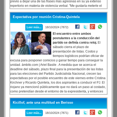
previo a dejar una de las frases más agresivas en su ya extenso
repertorio en materia de violencia verbal. "Me gustaría meterle el
último clavo al cajón del kirchnerismo, con Cristina adentro", largó
el libertario, fiel a su tono soez y provocador.
Expectativa por reunión Cristina-Quintela
Leer más...
18/10/2024 (7872)
El encuentro entre ambos
postulantes a la conducción del
partido se definía contra reloj.
El
sábado cierra el plazo de
presentación de listas. Costos y
tiempos logísticos podrían oficiar de
excusa para posponer comicios y ganar tiempo para conseguir la
unidad. ámbito.com | Ariel Basile . A medida que se acerca el
deadline del sábado, plazo final para la presentación de las listas
para las elecciones del Partido Justicialista Nacional, crecen las
expectativas por el posible encuentro de este viernes entre Cristina
Kirchner y Ricardo Quintela, los dos aspirantes a conducir el PJ. El
riojano ya mencionó públicamente que no dará un paso al costado,
como pretendían desde el entorno de la expresidenta, y entonces
se medirían el 17 de noviembre.
Kicillof, ante una multitud en Berisso
Leer más...
18/10/2024 (7871)