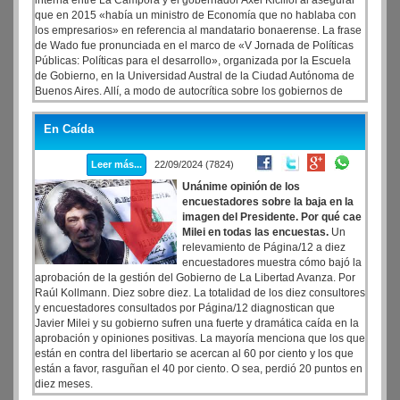
interna entre La Cámpora y el gobernador Axel Kicillof al asegurar
que en 2015 «había un ministro de Economía que no hablaba con
los empresarios» en referencia al mandatario bonaerense. La frase
de Wado fue pronunciada en el marco de «V Jornada de Políticas
Públicas: Políticas para el desarrollo», organizada por la Escuela
de Gobierno, en la Universidad Austral de la Ciudad Autónoma de
Buenos Aires. Allí, a modo de autocrítica sobre los gobiernos de
Néstor y Critina Kirchner el referente camporista admitió que «hasta
2015 no tenía vínculos con el sector industrial». Y mencionó que a
En Caída
la última gestión de CFK «le faltó visión productiva» al tiempo que
disparó: «Teníamos un ministro de Economía que no hablaba con
Leer más...
22/09/2024 (7824)
los empresarios». El responsable de la economía entonces era
Kicillof.
Unánime opinión de los
encuestadores sobre la baja en la
imagen del Presidente. Por qué cae
Milei en todas las encuestas.
Un
relevamiento de Página/12 a diez
encuestadores muestra cómo bajó la
aprobación de la gestión del Gobierno de La Libertad Avanza. Por
Raúl Kollmann. Diez sobre diez. La totalidad de los diez consultores
y encuestadores consultados por Página/12 diagnostican que
Javier Milei y su gobierno sufren una fuerte y dramática caída en la
aprobación y opiniones positivas. La mayoría menciona que los que
están en contra del libertario se acercan al 60 por ciento y los que
están a favor, rasguñan el 40 por ciento. O sea, perdió 20 puntos en
diez meses.