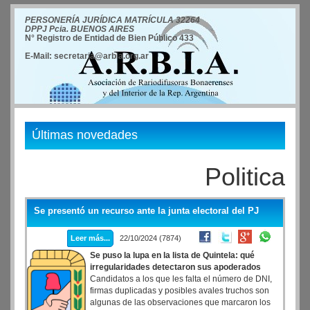
PERSONERÍA JURÍDICA MATRÍCULA 32264
DPPJ Pcia. BUENOS AIRES
N° Registro de Entidad de Bien Público 433
E-Mail: secretaria@arbia.org.ar
Últimas novedades
Politica
Se presentó un recurso ante la junta electoral del PJ
Leer más...
22/10/2024 (7874)
Se puso la lupa en la lista de Quintela: qué
irregularidades detectaron sus apoderados
Candidatos a los que les falta el número de DNI,
firmas duplicadas y posibles avales truchos son
algunas de las observaciones que marcaron los