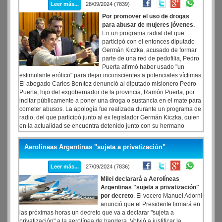
Leer más...
28/09/2024 (7839)
Por promover el uso de drogas
para abusar de mujeres jóvenes.
En un programa radial del que
participó con el entonces diputado
Germán Kiczka, acusado de formar
parte de una red de pedofilia, Pedro
Puerta afirmó haber usado "un
estimulante erótico" para dejar inconscientes a potenciales víctimas.
El abogado Carlos Benítez denunció al diputado misionero Pedro
Puerta, hijo del exgobernador de la provincia, Ramón Puerta, por
incitar públicamente a poner una droga o sustancia en el mate para
cometer abusos. La apología fue realizada durante un programa de
radio, del que participó junto al ex legislador Germán Kiczka, quien
en la actualidad se encuentra detenido junto con su hermano
Sebastián, ambos acusados de formar parte de una red de
pedofilia.
Aerolíneas Argentinas "sujeta a privatización"
Leer más...
27/09/2024 (7836)
Milei declarará a Aerolíneas
Argentinas "sujeta a privatización"
por decreto
. El vocero Manuel Adorni
anunció que el Presidente firmará en
las próximas horas un decreto que va a declarar "sujeta a
privatización" a la aerolínea de bandera. Volvió a justificar la