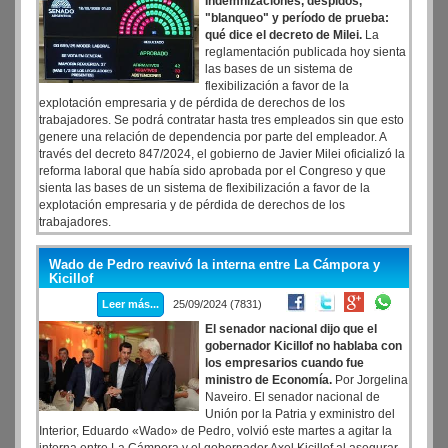
Indemnizaciones, despidos,
Patagones: 56,7%, Posadas, Misiones: 55,9%. Gran Catamarca:
"blanqueo" y período de prueba:
55,9%.
qué dice el decreto de Milei.
La
reglamentación publicada hoy sienta
las bases de un sistema de
flexibilización a favor de la
explotación empresaria y de pérdida de derechos de los
trabajadores. Se podrá contratar hasta tres empleados sin que esto
genere una relación de dependencia por parte del empleador. A
través del decreto 847/2024, el gobierno de Javier Milei oficializó la
reforma laboral que había sido aprobada por el Congreso y que
sienta las bases de un sistema de flexibilización a favor de la
explotación empresaria y de pérdida de derechos de los
trabajadores.
Wado de Pedro reavivó la interna entre La Cámpora y
Kicillof
Leer más...
25/09/2024 (7831)
El senador nacional dijo que el
gobernador Kicillof no hablaba con
los empresarios cuando fue
ministro de Economía.
Por Jorgelina
Naveiro. El senador nacional de
Unión por la Patria y exministro del
Interior, Eduardo «Wado» de Pedro, volvió este martes a agitar la