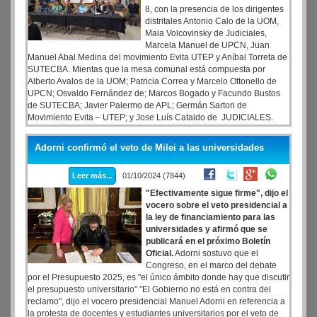
8, con la presencia de los dirigentes
distritales Antonio Calo de la UOM,
Maia Volcovinsky de Judiciales,
Marcela Manuel de UPCN, Juan
Manuel Abal Medina del movimiento Evita UTEP y Aníbal Torreta de
SUTECBA. Mientas que la mesa comunal está compuesta por
Alberto Avalos de la UOM; Patricia Correa y Marcelo Ottonello de
UPCN; Osvaldo Fernández de; Marcos Bogado y Facundo Bustos
de SUTECBA; Javier Palermo de APL; Germán Sartori de
Movimiento Evita – UTEP; y Jose Luís Cataldo de JUDICIALES.
Durante el acto se realizó un homenaje al Cro. José Ignacio Rucchi
a los 51 años de su asesinato y se lanzó la mesa política sindical de
Adorni confirmó el veto de Milei a las universidades
la CGT en la Comuna 8 dando lectura a un documento donde
fijaban su postura política ante la coyuntura actual.
Leer más...
01/10/2024 (7844)
"Efectivamente sigue firme", dijo el
vocero sobre el veto presidencial a
la ley de financiamiento para las
universidades y afirmó que se
publicará en el próximo Boletín
Oficial.
Adorni sostuvo que el
Congreso, en el marco del debate
por el Presupuesto 2025, es "el único ámbito donde hay que discutir
el presupuesto universitario" "El Gobierno no está en contra del
reclamo", dijo el vocero presidencial Manuel Adorni en referencia a
la protesta de docentes y estudiantes universitarios por el veto de