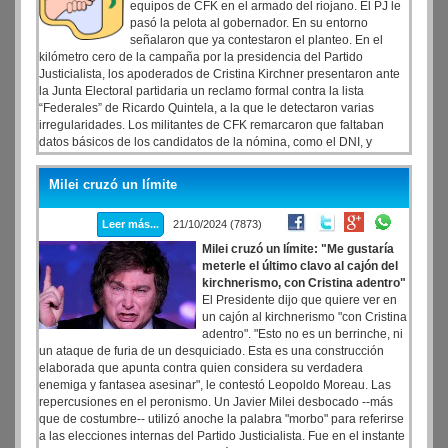
equipos de CFK en el armado del riojano. El PJ le
pasó la pelota al gobernador. En su entorno
señalaron que ya contestaron el planteo. En el
kilómetro cero de la campaña por la presidencia del Partido
Justicialista, los apoderados de Cristina Kirchner presentaron ante
la Junta Electoral partidaria un reclamo formal contra la lista
“Federales” de Ricardo Quintela, a la que le detectaron varias
irregularidades. Los militantes de CFK remarcaron que faltaban
datos básicos de los candidatos de la nómina, como el DNI, y
también registraron algunas firmas posiblemente duplicadas.
Milei cruzó un límite
Leer más...
21/10/2024 (7873)
Milei cruzó un límite: "Me gustaría
meterle el último clavo al cajón del
kirchnerismo, con Cristina adentro"
El Presidente dijo que quiere ver en
un cajón al kirchnerismo "con Cristina
adentro". "Esto no es un berrinche, ni
un ataque de furia de un desquiciado. Esta es una construcción
elaborada que apunta contra quien considera su verdadera
enemiga y fantasea asesinar", le contestó Leopoldo Moreau. Las
repercusiones en el peronismo. Un Javier Milei desbocado --más
que de costumbre-- utilizó anoche la palabra "morbo" para referirse
a las elecciones internas del Partido Justicialista. Fue en el instante