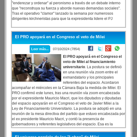
"enderezar y ordenar" al peronismo a través de un debate interno
que "reconstruya su fuerza y aborde nuevas demandas sociales".
Tras el operativo "clamor" lanzado la semana por numerosos
dirigentes kirchneristas para que la expresidenta lidere el PJ
El PRO apoyará en el Congreso el veto de Milei
Leer más...
07/10/2024 (7854)
El PRO apoyará en el Congreso el
veto de Milei al financiamiento
universitario
. La postura se definió
en una reunión vía zoom entre el
exmandatario y los principales
referentes del espacio. Acordaron
acompañar el miércoles en la Cámara Baja la medida de Milei. El
PRO confirmó este lunes, tras una reunión vía zoom encabezada
por el expresidente Mauricio Macri, que los diputados y diputadas
del espacio apoyarán en el Congreso el veto de Javier Milei a la
Ley de Financiamiento Universitario. La postura se adoptó en una
reunión de la mesa directiva del partido que estuvo encabezada por
el ex presidente Mauricio Macri, y contó la presencia de
gobernadores y referentes legislativos del espacio. Esa es la
postura que el partido llevará a la sesión especial de la Cámara de
Diputados convocada para el miércoles próximo por bloques