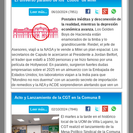
El universo paralelo de los "Lobos" de Milei
dialoguistas y el kirchnerismo.
Leer más...
06/10/2024 (7851)
Postales inéditas y desconexión de
la realidad, mientras la depresión
económica avanza.
Los Golden
Boys de Hacienda están
enamorados de la timba y lo
grandilocuente. Reidel, el jefe de
Asesores, viajó a la NASA y le vende a Milei un plan espacial. Los
secretarios de Caputo le acercaron al Presidente a Jordan Belfort,
el trader que estafó a 1500 personas y se hizo famoso por una
película de Hollywood. En paralelo, surgieron fuertes dudas
empresarias sobre el 2025 en un almuerzo con la Embajada de
Estados Unidos; los laboratorios viajan a la India para que
"Mondino no nos duerma" con un acuerdo secreto de importación
de remedios y la AEA y ACDE sorprendieron alertando que ven un
sesgo autoritario en el Gobierno.
Acto y Lanzamiento de la CGT en la Comuna 8
Leer más...
02/10/2024 (7846)
El martes a la tarde en el histórico
local de la UOM de Villa Lugano, la
CGT realizó el lanzamiento de la
Mesa Político Sindical de la Comuna