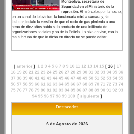
Monteoliva, secretaria de
Seguridad en el Ministerio de la
represión.
El miércoles por la noche,
en un canal de televisión, la funcionaria miró a cámara y, sin
titubear, instaló la versión de que el rocío de gas pimienta a una
nena de diez años había sido producto de una infiltrada de
organizaciones sociales y no de la Policía. Lo hizo en vivo, con la
mala fortuna de que lo dicho en directo no se puede editar.
[
anterior
]
1
2
3
4
5
6
7
8
9
10
11
12
13
14
15
[ 16 ]
17
18
19
20
21
22
23
24
25
26
27
28
29
30
31
32
33
34
35
36
37
38
39
40
41
42
43
44
45
46
47
48
49
50
51
52
53
54
55
56
57
58
59
60
61
62
63
64
65
66
67
68
69
70
71
72
73
74
75
76
77
78
79
80
81
82
83
84
85
86
87
88
89
90
91
92
93
94
95
96
97
98
99
100
[
siguiente
]
Destacados
6 de Agosto de 2026