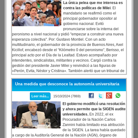
La única pelea que me interesa es
contra las políticas de Milei
. El
mandatario se reafirmó como el
principal gobernador opositor al
gobierno nacional. Evitó
pronunciarse sobre la interna del
peronismo a nivel nacional y pidió "empezar a construir una nueva
esperanza colectiva". Por: Gustavo Montiel. Con un acto
multitudinario, el gobernador de la provincia de Buenos Aires, Axel
Kicillof, encabezó desde el “Kilómetro 0 del peronismo”, Berisso, el
principal acto por el Día de la Lealtad. Estuvo acompañado por
intendentes, sindicalistas, militantes y vecinos. Cargó contra la
gestión del presidente Javier Milei y reivindicó a las figuras de
«Perón, Evita, Néstor y Cristina». También alertó que un tribunal de
Comodoro Py prepara un nuevo fallo.
Una medida que desconoce la autonomía universitaria
Leer más...
15/10/2024 (7869)
El gobierno modificó una resolución
y ahora permite que la SIGEN audite
universidades.
En 2022, el ex
Procurador de la Nación Carlos
Zannini había limitado esa atribución
de la SIGEN. La tarea había quedado
a cargo de la Auditoría General de la Nación (AGN), órgano de