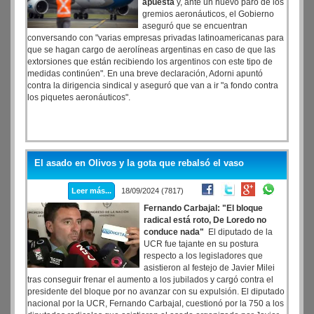
apuesta
y, ante un nuevo paro de los
gremios aeronáuticos, el Gobierno
aseguró que se encuentran
conversando con "varias empresas privadas latinoamericanas para
que se hagan cargo de aerolíneas argentinas en caso de que las
extorsiones que están recibiendo los argentinos con este tipo de
medidas continúen". En una breve declaración, Adorni apuntó
contra la dirigencia sindical y aseguró que van a ir "a fondo contra
los piquetes aeronáuticos".
El asado en Olivos y la gota que rebalsó el vaso
Leer más...
18/09/2024 (7817)
Fernando Carbajal: "El bloque
radical está roto, De Loredo no
conduce nada"
El diputado de la
UCR fue tajante en su postura
respecto a los legisladores que
asistieron al festejo de Javier Milei
tras conseguir frenar el aumento a los jubilados y cargó contra el
presidente del bloque por no avanzar con su expulsión. El diputado
nacional por la UCR, Fernando Carbajal, cuestionó por la 750 a los