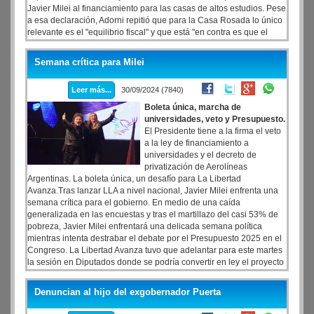
Javier Milei al financiamiento para las casas de altos estudios. Pese
a esa declaración, Adorni repitió que para la Casa Rosada lo único
relevante es el "equilibrio fiscal" y que está "en contra es que el
Congreso sancione leyes que no tienen una partida presupuestaria
asignada".
Semana crítica para Milei
Leer más...
30/09/2024 (7840)
Boleta única, marcha de
universidades, veto y Presupuesto.
El Presidente tiene a la firma el veto
a la ley de financiamiento a
universidades y el decreto de
privatización de Aerolíneas
Argentinas. La boleta única, un desafío para La Libertad
Avanza.Tras lanzar LLA a nivel nacional, Javier Milei enfrenta una
semana crítica para el gobierno. En medio de una caída
generalizada en las encuestas y tras el martillazo del casi 53% de
pobreza, Javier Milei enfrentará una delicada semana política
mientras intenta destrabar el debate por el Presupuesto 2025 en el
Congreso. La Libertad Avanza tuvo que adelantar para este martes
la sesión en Diputados donde se podría convertir en ley el proyecto
de boleta única papel (BUP), un desafío electoral no solo para el
oficialismo sino para todo el ecosistema político de cara a las
Denuncian al hijo del exgobernador Puerta
legislativas 2025.