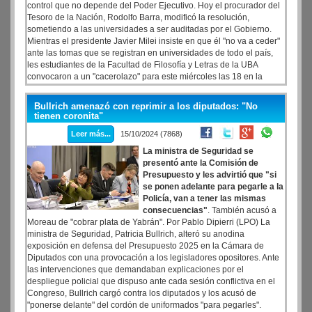
control que no depende del Poder Ejecutivo. Hoy el procurador del
Tesoro de la Nación, Rodolfo Barra, modificó la resolución,
sometiendo a las universidades a ser auditadas por el Gobierno.
Mientras el presidente Javier Milei insiste en que él "no va a ceder"
ante las tomas que se registran en universidades de todo el país,
les estudiantes de la Facultad de Filosofía y Letras de la UBA
convocaron a un "cacerolazo" para este miércoles las 18 en la
intersección de Púan y Rivadavia, a pocas cuadras de la sede
universitaria.
Bullrich amenazó con reprimir a los diputados: "No
tienen coronita"
Leer más...
15/10/2024 (7868)
La ministra de Seguridad se
presentó ante la Comisión de
Presupuesto y les advirtió que "si
se ponen adelante para pegarle a la
Policía, van a tener las mismas
consecuencias"
. También acusó a
Moreau de "cobrar plata de Yabrán". Por Pablo Dipierri (LPO) La
ministra de Seguridad, Patricia Bullrich, alteró su anodina
exposición en defensa del Presupuesto 2025 en la Cámara de
Diputados con una provocación a los legisladores opositores. Ante
las intervenciones que demandaban explicaciones por el
despliegue policial que dispuso ante cada sesión conflictiva en el
Congreso, Bullrich cargó contra los diputados y los acusó de
"ponerse delante" del cordón de uniformados "para pegarles".