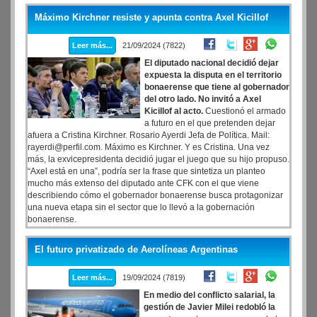
Máximo Kirchner resiste y apunta contra Axel Kicillof
Leer más...
21/09/2024 (7822)
El diputado nacional decidió dejar
expuesta la disputa en el territorio
bonaerense que tiene al gobernador
del otro lado. No invitó a Axel
Kicillof al acto.
Cuestionó el armado
a futuro en el que pretenden dejar
afuera a Cristina Kirchner. Rosario Ayerdi Jefa de Política. Mail:
rayerdi@perfil.com. Máximo es Kirchner. Y es Cristina. Una vez
más, la exvicepresidenta decidió jugar el juego que su hijo propuso.
“Axel está en una”, podría ser la frase que sintetiza un planteo
mucho más extenso del diputado ante CFK con el que viene
describiendo cómo el gobernador bonaerense busca protagonizar
una nueva etapa sin el sector que lo llevó a la gobernación
bonaerense.
El futuro privatizado de Aerolíneas Argentinas
Leer más...
19/09/2024 (7819)
En medio del conflicto salarial, la
gestión de Javier Milei redobló la