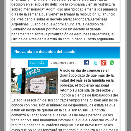
decisión en el supuesto déficit de la compañía y en su "estructura
sobredimensionada". Adorni dijo que "probablemente los primeros
días de la semana que viene" se firmará la resolución .El anuncio
de Presidencia sobre el decreto privatizador para Aerolíneas
Argentinas. Luego de que Adorni anunciara la decisión del
Gobierno de acelerar por medio de un decreto el debate
parlamentario sobre la privatización de Aerolíneas Argentinas, la
Oficina del Presidente emitió un comunicado. El texto argumenta
que "la privatización de Aerolíneas Argentinas es un paso
fundamental en el camino para liberar al país de un gastos
Nueva ola de despidos del estado
insostenible, y es además la única forma de evitar la quiebra y el
cierre de la compañía".
Leer más...
27/09/2024 (7835)
A solo un día de conocerse el
dramático dato de que más de la
mitad del país está hundida en la
pobreza, el Gobierno nacional
retomó su agenda de despidos
y
notificó a cientos de trabajadorxs del
Estado la rescisión de sus contratos temporarios. Si bien aún no se
conoce con precisión el número de despedidos, los estatales que
están en riesgo de quedar en la calle son 65 mil. La noticia
comenzó a llegar anoche a las casillas de mails personal de los
trabajadorxs, una modalidad informal a la que el Gobierno volvió a
recurrir a pesar de su carácter irregular. En un breve texto se les
avisó que no se les renovará su contrato que finaliza a fin de mes y