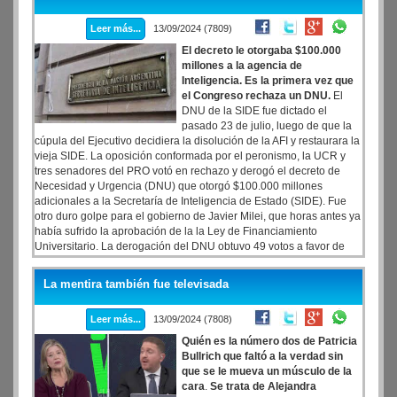
género, lo que obligó al oficialismo a recalcular, y a dilatar la
presentación que pretendía tener un formato similar al acto del
Leer más...
13/09/2024 (7809)
Luna Park.
El decreto le otorgaba $100.000
millones a la agencia de
Inteligencia. Es la primera vez que
el Congreso rechaza un DNU.
El
DNU de la SIDE fue dictado el
pasado 23 de julio, luego de que la
cúpula del Ejecutivo decidiera la disolución de la AFI y restaurara la
vieja SIDE. La oposición conformada por el peronismo, la UCR y
tres senadores del PRO votó en rechazo y derogó el decreto de
Necesidad y Urgencia (DNU) que otorgó $100.000 millones
adicionales a la Secretaría de Inteligencia de Estado (SIDE). Fue
otro duro golpe para el gobierno de Javier Milei, que horas antes ya
había sufrido la aprobación de la la Ley de Financiamiento
Universitario. La derogación del DNU obtuvo 49 votos a favor de
Unión por la Patria, la Unión Cívica Radical
La mentira también fue televisada
Leer más...
13/09/2024 (7808)
Quién es la número dos de Patricia
Bullrich que faltó a la verdad sin
que se le mueva un músculo de la
cara
.
Se trata de Alejandra