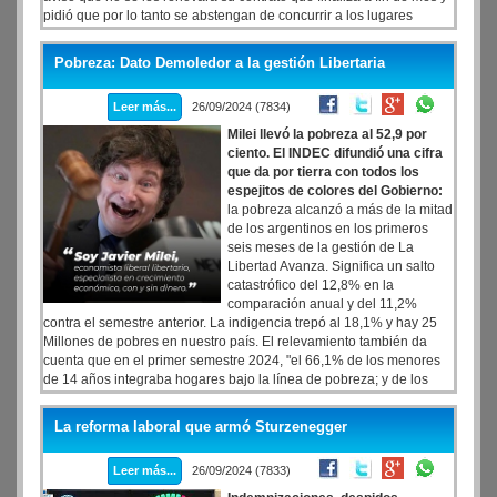
pidió que por lo tanto se abstengan de concurrir a los lugares
donde habitualmente desempeñan tareas.
Pobreza: Dato Demoledor a la gestión Libertaria
Leer más...
26/09/2024 (7834)
Milei llevó la pobreza al 52,9 por
ciento. El INDEC difundió una cifra
que da por tierra con todos los
espejitos de colores del Gobierno:
la pobreza alcanzó a más de la mitad
de los argentinos en los primeros
seis meses de la gestión de La
Libertad Avanza. Significa un salto
catastrófico del 12,8% en la
comparación anual y del 11,2%
contra el semestre anterior. La indigencia trepó al 18,1% y hay 25
Millones de pobres en nuestro país. El relevamiento también da
cuenta que en el primer semestre 2024, "el 66,1% de los menores
de 14 años integraba hogares bajo la línea de pobreza; y de los
mayores de 65 años, el 29,7%", mientras que la región con mayor
incidencia de la pobreza fue el Noreste (62,9%), escoltada por el
La reforma laboral que armó Sturzenegger
Noroeste (57%).
El Top 10 de la pobreza
: Resistencia, Chaco:
76,2%, Formosa: 67,6%, La Rioja: 66,4%, Concordia, Entre Ríos:
Leer más...
26/09/2024 (7833)
65,8%. Santiago del Estero - La Banda: 64%, Gran Santa Fe: 59,8%
, Gran Buenos Aires: 59,7%, Viedma, Río Negro - Carmen de