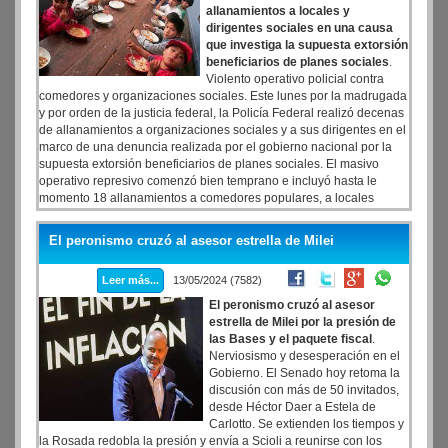
allanamientos a locales y
dirigentes sociales en una causa
que investiga la supuesta extorsión
beneficiarios de planes sociales
.
Violento operativo policial contra
comedores y organizaciones sociales. Este lunes por la madrugada
y por orden de la justicia federal, la Policía Federal realizó decenas
de allanamientos a organizaciones sociales y a sus dirigentes en el
marco de una denuncia realizada por el gobierno nacional por la
supuesta extorsión beneficiarios de planes sociales. El masivo
operativo represivo comenzó bien temprano e incluyó hasta le
momento 18 allanamientos a comedores populares, a locales
partidarios y a domicilios de dirigentes del Polo Obrero, Movimiento
Barrios de Pie y el Frente Organizaciones en Lucha (FOL).
El peronismo cruzó al asesor estrella de Milei
Leer más...
13/05/2024 (7582)
El peronismo cruzó al asesor
estrella de Milei por la presión de
las Bases y el paquete fiscal
.
Nerviosismo y desesperación en el
Gobierno. El Senado hoy retoma la
discusión con más de 50 invitados,
desde Héctor Daer a Estela de
Carlotto. Se extienden los tiempos y
la Rosada redobla la presión y envía a Scioli a reunirse con los