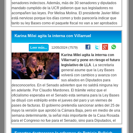
senadores indecisos. Además, más de 30 senadores y diputados
mandato cumplido de la UCR pidieron que sus legisladores no
acompañen las leyes. Por Melisa Molina. El presidente Javier Milei
está nervioso porque los días corren y todo parecería indicar que
tanto su ley Bases como el paquete fiscal no van a ser aprobados
antes del pacto de Mayo, tal como se ilusionaban en Balcarce 50. Si
bien desde el entorno íntimo del mandatario dicen que "hay que ver
Karina Milei agita la interna con Villarruel
qué pasa", y que "todavía falta para esa fecha", uno de los asesores
estrella del gobierno, Federico Sturzenegger, salió este domingo a
Leer más...
12/05/2024 (7579)
impartir amenazas que dejaron a la vista la preocupación de la
Casa Rosada.
Karina Milei agita la interna con
Villarruel y pone en riesgo el futuro
legislativo de LLA
. La secretaria
general asume que la Ley Bases
volverá con cambios y avanza con
sus aliados en Diputados para
desconocerlos. En el Senado advierten que no saldrá ninguna ley
en adelante. Por Claudio Mardones. El trámite veloz que el
oficialismo esperaba en el Senado esta semana para la Ley Bases
se diluyó con estrépito entre el jueves del paro y un viernes de
pases de facturas. El gobierno pretendía sancionar antes del 25 de
mayo la versión que aprobó la Cámara Baja, pero en medio de una
semana determinante, la señal más importante de la Casa Rosada
para el Congreso no fue para el Senado, sino para Diputados, el
origen de dos proyectos que podrían ser ratificados si sufren
modificaciones. El gesto salió del primer piso de Balcarce 50 y fue