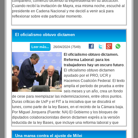
compañero, comenzó diciendo la expresidenta en su alocución.
Cuando recibí la invitación de Mayra, esa misma noche, escuché al
presidente en Cadena Nacional y me decidí a venir acá para
reflexionar sobre este particular momento.
El oficialismo obtuvo dictamen
Leer más...
26/04/2024 (7549)
El oficialismo obtuvo dictamen.
Reforma Laboral: para los
trabajadores hay un oscuro futuro
.
El oficialismo obtuvo dictamen
ayudado por el PRO, UCR y
Hacemos Coalición Federal. El texto
amplía el período de prueba a entre
seis meses y un año, crea un fondo
de cese para reemplazar las indemnizaciones, entre otros puntos.
Duras críticas de UxP y el FIT a la iniciativa que se discutirá el
lunes, como parte de la ley Bases, en el recinto de la Cámara baja.
Por Miguel Jorquera (Fuente: NA) El Gobierno y los bloques de
diputados colaboracionistas dieron dictamen exprés a la versión
reducida de la ley Bases, que incluye una reforma laboral y que
llevará el lunes próximo al recinto de la Cámara Baja para darle
media sanción.
Una marea contra el ajuste de Milei