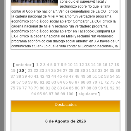
consiguió el superávit fiscal y
profundizó sobre "lo que le falta
contar al Gobierno nacional". Ver los comentarios de La CGT criticó
la cadena nacional de Milei y reclamó “un verdadero programa
económico con diálogo social abierto” Compartir La CGT criticó la
cadena nacional de Milei y reclamó “un verdadero programa
económico con diálogo social abierto” en Facebook Compartir La
CGT criticó la cadena nacional de Milei y reclamó “un verdadero
programa económico con diálogo social abierto” en X A través de un
comunicado titular «Lo que le falta contar al Gobierno nacional», la
central obrera analizó los dichos del jefe de Estado en la cadena
nacional que realizó el pasado lunes para celebrar el superávit
fiscal conseguido por la gestión libertaria.(Tiempo Arg)
[
anterior
]
1
2
3
4
5
6
7
8
9
10
11
12
13
14
15
16
17
18
19
[ 20 ]
21
22
23
24
25
26
27
28
29
30
31
32
33
34
35
36
37
38
39
40
41
42
43
44
45
46
47
48
49
50
51
52
53
54
55
56
57
58
59
60
61
62
63
64
65
66
67
68
69
70
71
72
73
74
75
76
77
78
79
80
81
82
83
84
85
86
87
88
89
90
91
92
93
94
95
96
97
98
99
100
[
siguiente
]
Destacados
8 de Agosto de 2026