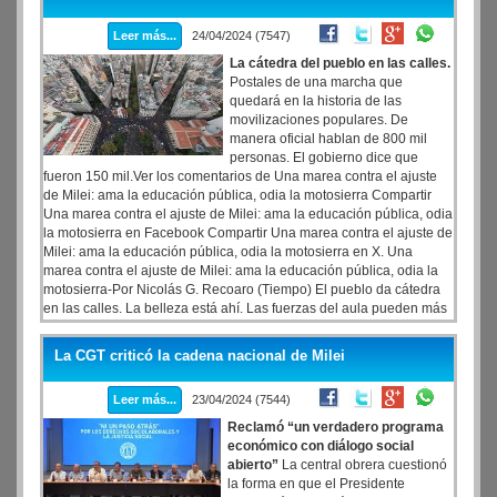
Leer más...
24/04/2024 (7547)
La cátedra del pueblo en las calles.
Postales de una marcha que
quedará en la historia de las
movilizaciones populares. De
manera oficial hablan de 800 mil
personas. El gobierno dice que
fueron 150 mil.Ver los comentarios de Una marea contra el ajuste
de Milei: ama la educación pública, odia la motosierra Compartir
Una marea contra el ajuste de Milei: ama la educación pública, odia
la motosierra en Facebook Compartir Una marea contra el ajuste de
Milei: ama la educación pública, odia la motosierra en X. Una
marea contra el ajuste de Milei: ama la educación pública, odia la
motosierra-Por Nicolás G. Recoaro (Tiempo) El pueblo da cátedra
en las calles. La belleza está ahí. Las fuerzas del aula pueden más
que las fuerzas del cielo, como reza uno de los miles de carteles.
Clase magistral a cielo abierto: en la tarde del martes el centro
La CGT criticó la cadena nacional de Milei
porteño se transforma en un aula magna monumental. Va desde el
barrio de Congreso hasta la Plaza de Mayo y mucho más allá. Son
Leer más...
23/04/2024 (7544)
cientos de miles.
Reclamó “un verdadero programa
económico con diálogo social
abierto”
La central obrera cuestionó
la forma en que el Presidente