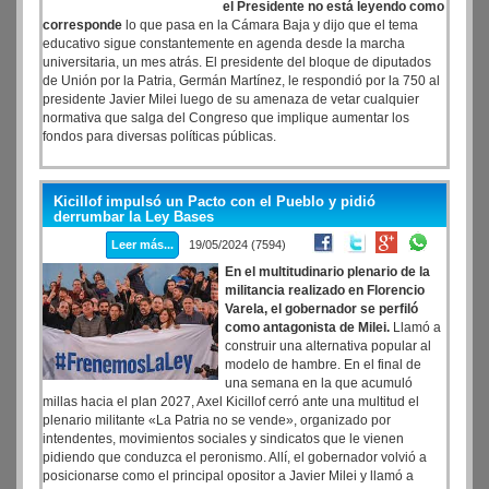
el Presidente no está leyendo como
corresponde
lo que pasa en la Cámara Baja y dijo que el tema
educativo sigue constantemente en agenda desde la marcha
universitaria, un mes atrás. El presidente del bloque de diputados
de Unión por la Patria, Germán Martínez, le respondió por la 750 al
presidente Javier Milei luego de su amenaza de vetar cualquier
normativa que salga del Congreso que implique aumentar los
fondos para diversas políticas públicas.
Kicillof impulsó un Pacto con el Pueblo y pidió
derrumbar la Ley Bases
Leer más...
19/05/2024 (7594)
En el multitudinario plenario de la
militancia realizado en Florencio
Varela, el gobernador se perfiló
como antagonista de Milei.
Llamó a
construir una alternativa popular al
modelo de hambre. En el final de
una semana en la que acumuló
millas hacia el plan 2027, Axel Kicillof cerró ante una multitud el
plenario militante «La Patria no se vende», organizado por
intendentes, movimientos sociales y sindicatos que le vienen
pidiendo que conduzca el peronismo. Allí, el gobernador volvió a
posicionarse como el principal opositor a Javier Milei y llamó a