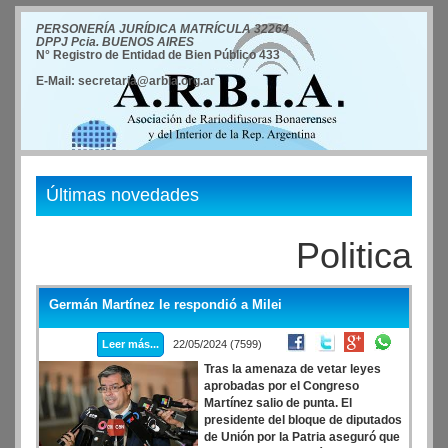
PERSONERÍA JURÍDICA MATRÍCULA 32264
DPPJ Pcia. BUENOS AIRES
N° Registro de Entidad de Bien Público 433
E-Mail: secretaria@arbia.org.ar
Últimas novedades
Politica
Germán Martínez le respondió a Milei
Leer más...
22/05/2024 (7599)
Tras la amenaza de vetar leyes
aprobadas por el Congreso
Martínez salio de punta. El
presidente del bloque de diputados
de Unión por la Patria aseguró que