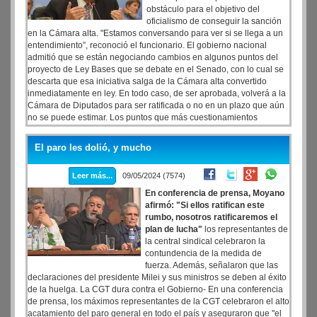
obstáculo para el objetivo del
oficialismo de conseguir la sanción
en la Cámara alta. "Estamos conversando para ver si se llega a un
entendimiento”, reconoció el funcionario. El gobierno nacional
admitió que se están negociando cambios en algunos puntos del
proyecto de Ley Bases que se debate en el Senado, con lo cual se
descarta que esa iniciativa salga de la Cámara alta convertido
inmediatamente en ley. En todo caso, de ser aprobada, volverá a la
Cámara de Diputados para ser ratificada o no en un plazo que aún
no se puede estimar. Los puntos que más cuestionamientos
recibieron y que, por lo tanto, se convirtieron en moneda de cambio
son las modificaciones al Impuesto a las Ganancias, la cuestión
El paro les dolió, y mucho
previsional y el Régimen de Incentivo para Grandes Inversiones
(RIGI), según admitió el ministro del Interior, Guillermo Francos.
Leer más...
09/05/2024 (7574)
En conferencia de prensa, Moyano
afirmó: "Si ellos ratifican este
rumbo, nosotros ratificaremos el
plan de lucha"
los representantes de
la central sindical celebraron la
contundencia de la medida de
fuerza. Además, señalaron que las
declaraciones del presidente Milei y sus ministros se deben al éxito
de la huelga. La CGT dura contra el Gobierno- En una conferencia
de prensa, los máximos representantes de la CGT celebraron el alto
acatamiento del paro general en todo el país y aseguraron que "el