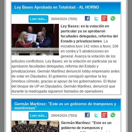
Ley Bases Aprobada en Totalidad - AL HORNO
Leer más...
30/04/2024 (7555)
Ley Bases: en la votación en
particular ya se aprobaron
facultades delegadas, reforma del
Estado y privatizaciones
. La
iniciativa tuvo 142 votos a favor, 106
en contra y 5 abstenciones en
general. Avanza la votación de los
artículos conflictivos. Ley Bases: en la votación en particular ya se
aprobaron facultades delegadas, reforma del Estado y
privatizaciones. Germán Martínez denunció lobby empresario antes
de votar en Diputados. El gobierno consiguió aprobar la ley
ómnibus cómodo, gracias al apoyo de los gobernadores. El titular
del bloque de UP en Diputados, Germán Martínez, denunció que
durante la madrugada siguieron llamados de operadores
empresarios a legisladores en la previa de la votación. ?Lo dijo la
Dra. (Elisa) Carrió en una intervención televisiva, lo dijo Cecilia
Germán Martínez: "Este es un gobierno de tramposos y
Moreau, y son las 6.30 y operadores y lobistas de Pan American
mentirosos"
continúan haciendo llamadas a diputados de distintas provincias.
Leer más...
29/04/2024 (7553)
Este es el contexto en el cual se está llegando a final de este
debate?, lanzó.
Germán Martínez: "Este es un
gobierno de tramposos y