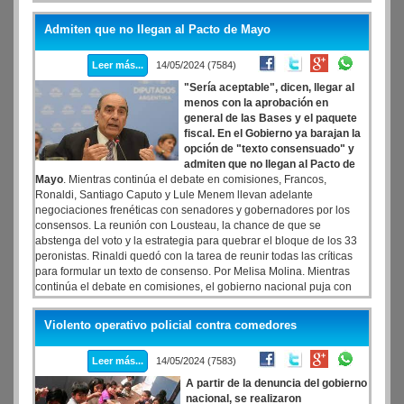
Admiten que no llegan al Pacto de Mayo
Leer más...
14/05/2024 (7584)
"Sería aceptable", dicen, llegar al
menos con la aprobación en
general de las Bases y el paquete
fiscal. En el Gobierno ya barajan la
opción de "texto consensuado" y
admiten que no llegan al Pacto de
Mayo
. Mientras continúa el debate en comisiones, Francos,
Ronaldi, Santiago Caputo y Lule Menem llevan adelante
negociaciones frenéticas con senadores y gobernadores por los
consensos. La reunión con Lousteau, la chance de que se
abstenga del voto y la estrategia para quebrar el bloque de los 33
peronistas. Rinaldi quedó con la tarea de reunir todas las críticas
para formular un texto de consenso. Por Melisa Molina. Mientras
continúa el debate en comisiones, el gobierno nacional puja con
fuerza para aprobar rápido las primeras —y no por eso poco
pretenciosas— leyes de su gestión. En Casa Rosada aún no
Violento operativo policial contra comedores
pierden las esperanzas y se ilusionan con que "todavía falta para el
25 de mayo".
Leer más...
14/05/2024 (7583)
A partir de la denuncia del gobierno
nacional, se realizaron