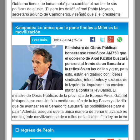
Gobierno tiene que tomar nota" para cambiar el rumbo de sus
políticas de ajuste. "El paro les dolió", afirmó Pablo Moyano,
secretario adjunto de Camioneros, y señaló que si el presidente
Javier Milei mantiene el recorte, la central obrera mantendrá el plan
de lucha. "La contundencia del paro que vimos en el día de hoy
Katopodis: Lo único que le pone límites a Milei es la
demuestra que el Gobierno tiene que tomar nota reconfigurar su
movilización
política de ajuste -dijo el triunviro Héctor Daer-. Su política está
Leer más...
08/05/2024 (7573)
llevando a trabajadores y trabajadoras a extremos que difícilmente
se puedan recuperar si estas políticas siguen adelante”.
El ministro de Obras Públicas
bonaerense reveló por AM750 que
el gobierno de Axel Kicillof buscará
ponerse al frente de un llamado a
la reflexión en las calles
y que, para
esto, están en diálogo con líderes
sindicales, intendentes y sectores de
la izquierda. Impulsan una masiva
marcha contra la ley Bases. El
ministro de Obras Públicas de la provincia de Buenos Aires, Gabriel
Katopodis, se cuestionó la media sanción de la ley Bases y advirtió
que de avanzar en el Senado “clausurará las posibilidades para el
país”. Además, aseguró que la única manera de frenar el avance es
con la gente movilizándose de a miles en las calles. “La ley no la va
a parar un discurso en el Congreso”, aseguró el exministro nacional
a la par que adelantó que desde el Gobierno bonaerense “con Axel
El regreso de Pepin
Kicillof muy firme y al frente” están conversando con distintos
sectores para organizar esta resistencia.