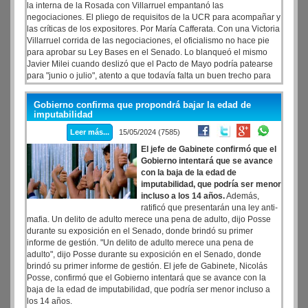
la interna de la Rosada con Villarruel empantanó las
negociaciones. El pliego de requisitos de la UCR para acompañar y
las críticas de los expositores. Por María Cafferata. Con una Victoria
Villarruel corrida de las negociaciones, el oficialismo no hace pie
para aprobar su Ley Bases en el Senado. Lo blanqueó el mismo
Javier Milei cuando deslizó que el Pacto de Mayo podría patearse
para "junio o julio", atento a que todavía falta un buen trecho para
poder llegar al recinto.
Gobierno confirma que propondrá bajar la edad de
imputabilidad
Leer más...
15/05/2024 (7585)
El jefe de Gabinete confirmó que el
Gobierno intentará que se avance
con la baja de la edad de
imputabilidad, que podría ser menor
incluso a los 14 años.
Además,
ratificó que presentarán una ley anti-
mafia. Un delito de adulto merece una pena de adulto, dijo Posse
durante su exposición en el Senado, donde brindó su primer
informe de gestión. "Un delito de adulto merece una pena de
adulto", dijo Posse durante su exposición en el Senado, donde
brindó su primer informe de gestión. El jefe de Gabinete, Nicolás
Posse, confirmó que el Gobierno intentará que se avance con la
baja de la edad de imputabilidad, que podría ser menor incluso a
los 14 años.