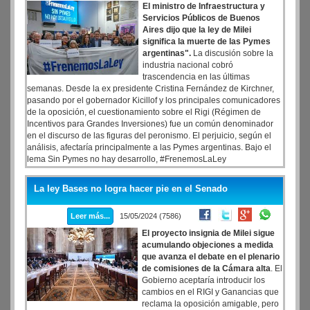
El ministro de Infraestructura y
Servicios Públicos de Buenos
Aires dijo que la ley de Milei
significa la muerte de las Pymes
argentinas".
La discusión sobre la
industria nacional cobró
trascendencia en las últimas
semanas. Desde la ex presidente Cristina Fernández de Kirchner,
pasando por el gobernador Kicillof y los principales comunicadores
de la oposición, el cuestionamiento sobre el Rigi (Régimen de
Incentivos para Grandes Inversiones) fue un común denominador
en el discurso de las figuras del peronismo. El perjuicio, según el
análisis, afectaría principalmente a las Pymes argentinas. Bajo el
lema Sin Pymes no hay desarrollo, #FrenemosLaLey
La ley Bases no logra hacer pie en el Senado
Leer más...
15/05/2024 (7586)
El proyecto insignia de Milei sigue
acumulando objeciones a medida
que avanza el debate en el plenario
de comisiones de la Cámara alta
. El
Gobierno aceptaría introducir los
cambios en el RIGI y Ganancias que
reclama la oposición amigable, pero