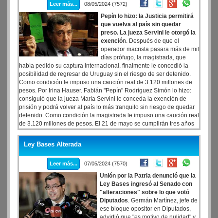
Leer más...
08/05/2024 (7572)
Pepín lo hizo: la Justicia permitirá
que vuelva al país sin quedar
preso. La jueza Servini le otorgó la
exenció
n. Después de que el
operador macrista pasara más de mil
días prófugo, la magistrada, que
había pedido su captura internacional, finalmente le concedió la
posibilidad de regresar de Uruguay sin el riesgo de ser detenido.
Como condición le impuso una caución real de 3.120 millones de
pesos. Por Irina Hauser. Fabián "Pepín" Rodríguez Simón lo hizo:
consiguió que la jueza María Servini le conceda la exención de
prisión y podrá volver al país lo más tranquilo sin riesgo de quedar
detenido. Como condición la magistrada le impuso una caución real
de 3.120 millones de pesos. El 21 de mayo se cumplirán tres años
desde que lo declaró en rebeldía y pidió su captura internacional.
Ley Bases Alterada
Leer más...
07/05/2024 (7570)
Unión por la Patria denunció que la
Ley Bases ingresó al Senado con
"alteraciones" sobre lo que votó
Diputados
. Germán Martínez, jefe de
ese bloque opositor en Diputados,
advirtió que "es motivo de nulidad" y