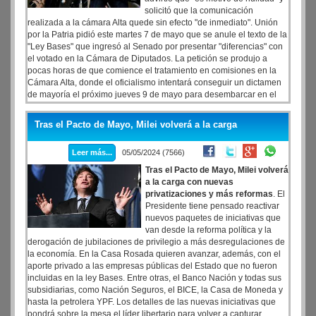
solicitó que la comunicación
realizada a la cámara Alta quede sin efecto "de inmediato". Unión
por la Patria pidió este martes 7 de mayo que se anule el texto de la
"Ley Bases" que ingresó al Senado por presentar "diferencias" con
el votado en la Cámara de Diputados. La petición se produjo a
pocas horas de que comience el tratamiento en comisiones en la
Cámara Alta, donde el oficialismo intentará conseguir un dictamen
de mayoría el próximo jueves 9 de mayo para desembarcar en el
recinto.
Tras el Pacto de Mayo, Milei volverá a la carga
Leer más...
05/05/2024 (7566)
Tras el Pacto de Mayo, Milei volverá
a la carga con nuevas
privatizaciones y más reformas
. El
Presidente tiene pensado reactivar
nuevos paquetes de iniciativas que
van desde la reforma política y la
derogación de jubilaciones de privilegio a más desregulaciones de
la economía. En la Casa Rosada quieren avanzar, además, con el
aporte privado a las empresas públicas del Estado que no fueron
incluidas en la ley Bases. Entre otras, el Banco Nación y todas sus
subsidiarias, como Nación Seguros, el BICE, la Casa de Moneda y
hasta la petrolera YPF. Los detalles de las nuevas iniciativas que
pondrá sobre la mesa el líder libertario para volver a capturar