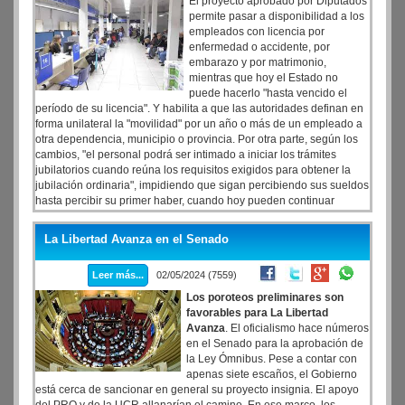
El proyecto aprobado por Diputados
permite pasar a disponibilidad a los
empleados con licencia por
enfermedad o accidente, por
embarazo y por matrimonio,
mientras que hoy el Estado no
puede hacerlo "hasta vencido el
período de su licencia". Y habilita a que las autoridades definan en
forma unilateral la "movilidad" por un año o más de un empleado a
otra dependencia, municipio o provincia. Por otra parte, según los
cambios, "el personal podrá ser intimado a iniciar los trámites
jubilatorios cuando reúna los requisitos exigidos para obtener la
jubilación ordinaria", impidiendo que sigan percibiendo sus sueldos
hasta percibir su primer haber, cuando hoy pueden continuar
prestando servicios por un año hasta completar los trámites
previsionales.
La Libertad Avanza en el Senado
Leer más...
02/05/2024 (7559)
Los poroteos preliminares son
favorables para La Libertad
Avanza
. El oficialismo hace números
en el Senado para la aprobación de
la Ley Ómnibus. Pese a contar con
apenas siete escaños, el Gobierno
está cerca de sancionar en general su proyecto insignia. El apoyo