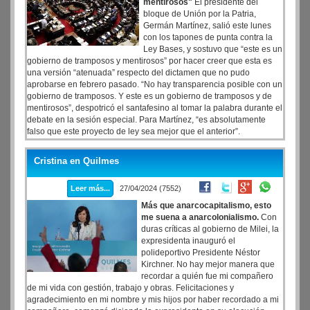
mentirosos"
El presidente del
bloque de Unión por la Patria,
Germán Martínez, salió este lunes
con los tapones de punta contra la
Ley Bases, y sostuvo que “este es un
gobierno de tramposos y mentirosos” por hacer creer que esta es
una versión “atenuada” respecto del dictamen que no pudo
aprobarse en febrero pasado. “No hay transparencia posible con un
gobierno de tramposos. Y este es un gobierno de tramposos y de
mentirosos”, despotricó el santafesino al tomar la palabra durante el
debate en la sesión especial. Para Martínez, “es absolutamente
falso que este proyecto de ley sea mejor que el anterior”.
Cristina en Quilmes
Leer más...
27/04/2024 (7552)
Más que anarcocapitalismo, esto
me suena a anarcolonialismo.
Con
duras críticas al gobierno de Milei, la
expresidenta inauguró el
polideportivo Presidente Néstor
Kirchner. No hay mejor manera que
recordar a quién fue mi compañero
de mi vida con gestión, trabajo y obras. Felicitaciones y
agradecimiento en mi nombre y mis hijos por haber recordado a mi