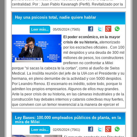
centralidad. Por : Juan Pablo Kavanagh (Perfil). Revitalizado por la
media sanción de la ley Bases en la Cámara de Diputados,
recuperando agenda y centralidad en grandes proporciones tras el
Hay una psicosis total, nadie quiere hablar
golpe que significó la marcha universitaria del 23 de abril, el
gobierno de Javier Milei tiene bien claro qué camino debe recorrer
Leer más...
05/05/2024 (7565)
de cara al segundo semestre.
El poder económico, en la mayor
crisis de su historia,
atemorizado
por los escraches oficiales . Con 100
mil despidos y una deuda de 300 mil
millones de pesos, los constructores
prefieren no confrontar a Milei
porque “si sacas la cabeza te la cortan”, como al dueño de Swiss
Medical. La insólita reunión del jefe de la UIA con el Presidente y su
hermana, en pleno derrumbe de la actividad y con 5000 despidos.
Por Leandro Renou. El escenario es inédito, sobre todo, porque lo
admiten los propios empresarios. Algunos de ellos muy grandes.
Ante la peor crisis de su historia, en las cámaras industriales y de la
construcción hay debates internos y catarsis colectivas muy fuertes,
que conviven con un temor reverencial a la manera de ejercer el
poder de Javier Milei: “no sabemos qué hacer. Levantás la cabeza y
te la cortan, como a Belocopitt. A nadie le importa nada”, aseguraron
Ley Bases: 100.000 empleados públicos de planta, en la
dirigentes empresarios de la Unión Industrial Argentina y la Cámara
mira de Milei
Argentina de Comercio (Camarco) a Página 12.
Leer más...
02/05/2024 (7561)