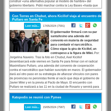
construir «una alternativa popular al modelo de hambre» del
gobierno libertario. Pidió marchar contra la Ley Bases «hasta que
se derrumbe» y cargó una vez más contra el «Pacto de Mayo», al
que contrapuso el «Pacto con el Pueblo» que se votó durante el
Con Torres en Chubut, ahora Kicillof viaja al encuentro de
plenario.
Pullaro en Santa Fe
Leer más...
17/05/2024 (7591)
El gobernador firmará con su par
santafesino una adenda del
convenio en materia de seguridad
para combatir el narcotráfico.
Cómo sigue la gira de Kicillof, un
contrapeso a la figura de Milei.
Por:
Jorgelina Naveiro. Tras la foto en Chubut, Axel Kicillof
desembarcará este viernes en Santa Fe para firmar con el radical
Maximiliano Pullaro, una adenda del convenio de cooperación
contra el narcotráfico que habían suscripto en marzo. El gobernador
dará así otro paso en su estrategia de afianzar vínculos con pares
de provincias no peronistas frente al vacío que deja el gobierno de
Javier Milei y en la previa al Pacto de Mayo. El encuentro con
Pullaro se realizará a las 11 en la ciudad de Rosario y servirá para
refrendar una segunda parte del acuerdo que firmaron en marzo en
San Nicolás, por el que Buenos Aires le prestó a la provincia vecina
Katopodis se reunió con Pymes
80 patrulleros por unos meses hasta tanto concluya la licitación
anunciada por el santafesino.
Leer más...
15/05/2024 (7587)