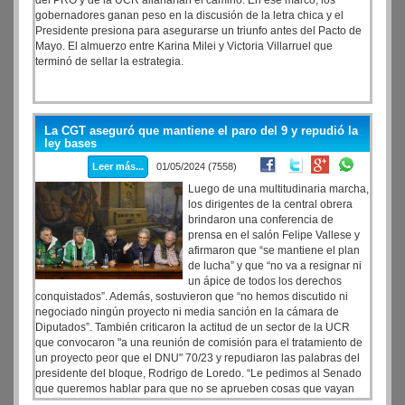
del PRO y de la UCR allanarían el camino. En ese marco, los
gobernadores ganan peso en la discusión de la letra chica y el
Presidente presiona para asegurarse un triunfo antes del Pacto de
Mayo. El almuerzo entre Karina Milei y Victoria Villarruel que
terminó de sellar la estrategia.
La CGT aseguró que mantiene el paro del 9 y repudió la
ley bases
Leer más...
01/05/2024 (7558)
Luego de una multitudinaria marcha,
los dirigentes de la central obrera
brindaron una conferencia de
prensa en el salón Felipe Vallese y
afirmaron que “se mantiene el plan
de lucha” y que “no va a resignar ni
un ápice de todos los derechos
conquistados”. Además, sostuvieron que “no hemos discutido ni
negociado ningún proyecto ni media sanción en la cámara de
Diputados”. También criticaron la actitud de un sector de la UCR
que convocaron "a una reunión de comisión para el tratamiento de
un proyecto peor que el DNU" 70/23 y repudiaron las palabras del
presidente del bloque, Rodrigo de Loredo. “Le pedimos al Senado
que queremos hablar para que no se aprueben cosas que vayan
contra la Argentina”, dijo Daer.