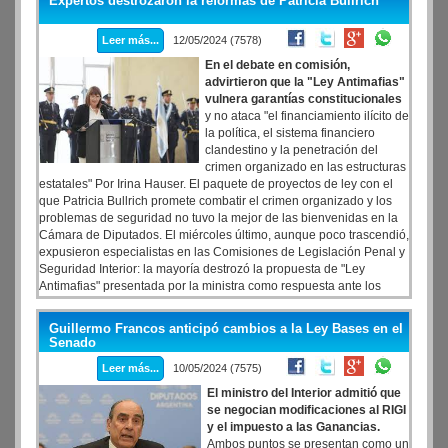
Expertos destrozaron la reformas de Patricia Bullrich
una reunión que encabezó la secretaria general de la Presidencia,
Karina Milei, con diputados de La Libertad Avanza y el PRO.
Leer más...
12/05/2024 (7578)
En el debate en comisión,
advirtieron que la "Ley Antimafias"
vulnera garantías constitucionales
y no ataca "el financiamiento ilícito de
la política, el sistema financiero
clandestino y la penetración del
crimen organizado en las estructuras
estatales" Por Irina Hauser. El paquete de proyectos de ley con el
que Patricia Bullrich promete combatir el crimen organizado y los
problemas de seguridad no tuvo la mejor de las bienvenidas en la
Cámara de Diputados. El miércoles último, aunque poco trascendió,
expusieron especialistas en las Comisiones de Legislación Penal y
Seguridad Interior: la mayoría destrozó la propuesta de "Ley
Antimafias" presentada por la ministra como respuesta ante los
asesinatos y hechos de violencia ligados al narcotráfico y al crimen
organizado en Rosario. No sólo señalaron defectos de
Guillermo Francos anticipó cambios a la Ley Bases en el
constitucionalidad y vulneración de derechos.
Senado
Leer más...
10/05/2024 (7575)
El ministro del Interior admitió que
se negocian modificaciones al RIGI
y el impuesto a las Ganancias.
Ambos puntos se presentan como un