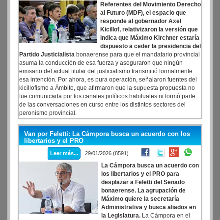
Referentes del Movimiento Derecho
al Futuro (MDF), el espacio que
responde al gobernador Axel
Kicillof, relativizaron la versión que
indica que Máximo Kirchner estaría
dispuesto a ceder la presidencia del
Partido Justicialista
bonaerense para que el mandatario provincial
asuma la conducción de esa fuerza y aseguraron que ningún
emisario del actual titular del justicialismo transmitió formalmente
esa intención. Por ahora, es pura operación, señalaron fuentes del
kicillofismo a Ámbito, que afirmaron que la supuesta propuesta no
fue comunicada por los canales políticos habituales ni formó parte
de las conversaciones en curso entre los distintos sectores del
peronismo provincial.
Van por Feletti: La Cámpora busca un acuerdo con los
libertarios y el PRO
Leer más...
29/01/2026 (8591)
La Cámpora busca un acuerdo con
los libertarios y el PRO para
desplazar a Feletti del Senado
bonaerense. La agrupación de
Máximo quiere la secretaría
Administrativa y busca aliados en
la Legislatura.
La Cámpora en el