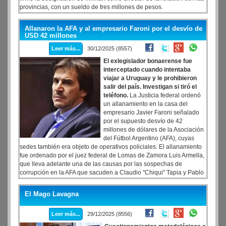
provincias, con un sueldo de tres millones de pesos.
Allanaron la AFA y al empresario Faroni por el desvío de
USD 42 millones
Leer más...
30/12/2025 (8557)
El exlegislador bonaerense fue
interceptado cuando intentaba
viajar a Uruguay y le prohibieron
salir del país. Investigan si tiró el
teléfono.
La Justicia federal ordenó
un allanamiento en la casa del
empresario Javier Faroni señalado
por el supuesto desvío de 42
millones de dólares de la Asociación
del Fútbol Argentino (AFA), cuyas
sedes también era objeto de operativos policiales. El allanamiento
fue ordenado por el juez federal de Lomas de Zamora Luis Armella,
que lleva adelante una de las causas por las sospechas de
corrupción en la AFA que sacuden a Claudio "Chiqui" Tapia y Pablo
Toviggino. Armella está detrás de las presuntas maniobras de
presunto lavado de dinero de la financiera Sur Finanzas, de Ariel
El Mago Lavagna
Vallejo.
Leer más...
29/12/2025 (8556)