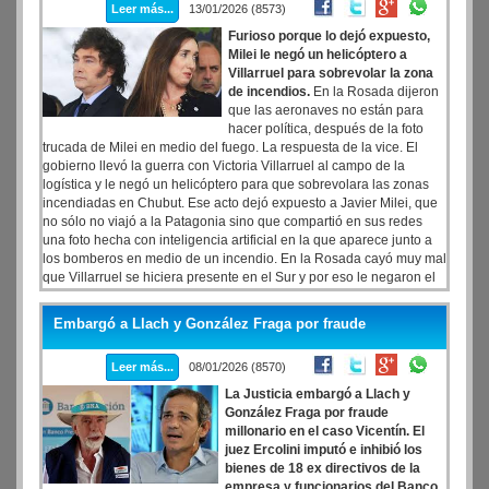
Leer más...
13/01/2026 (8573)
Furioso porque lo dejó expuesto,
Milei le negó un helicóptero a
Villarruel para sobrevolar la zona
de incendios.
En la Rosada dijeron
que las aeronaves no están para
hacer política, después de la foto
trucada de Milei en medio del fuego. La respuesta de la vice. El
gobierno llevó la guerra con Victoria Villarruel al campo de la
logística y le negó un helicóptero para que sobrevolara las zonas
incendiadas en Chubut. Ese acto dejó expuesto a Javier Milei, que
no sólo no viajó a la Patagonia sino que compartió en sus redes
una foto hecha con inteligencia artificial en la que aparece junto a
los bomberos en medio de un incendio. En la Rosada cayó muy mal
que Villarruel se hiciera presente en el Sur y por eso le negaron el
helicóptero que pidió a la Agencia Federal de Emergencia con el
objeto de sobrevolar las zonas afectadas. Esa agencia depende del
Embargó a Llach y González Fraga por fraude
ministerio de Seguridad de la Nación, a cargo de Alejandra
Monteoliva, la delegada de Patricia Bullrich.
Leer más...
08/01/2026 (8570)
La Justicia embargó a Llach y
González Fraga por fraude
millonario en el caso Vicentín. El
juez Ercolini imputó e inhibió los
bienes de 18 ex directivos de la
empresa y funcionarios del Banco