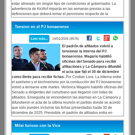
estar alineado sin ningún tipo de condiciones al gobernador. La
advertencia de Kicillof impacta en las semanas previas a las
definiciones que deberá tomar el peronismo respecto de la
conducción del partido.
Además, sonó como una especie de veto
hacia Máximo Kirchner, quizás el más crítico hacia el mandatario
Tension en el PJ bonaerense
provincial desde las entrañas del PJ bonaerense
. "No podemos
volver a atravesar una historia como la que vivimos en los últimos
Leer más...
14/01/2026 (8576)
años", dijo Kicillof respecto de las tensiones que sucedieron entre el
presidente del partido y el gobernador. El mandatario también
El padrón de afiliados volvió a
arengó a los suyos a construir una alternativa nacional y federal de
tensionar la interna del PJ
cara a 2027.
bonaerense. Magario habilitó
oficinas del Senado para recibir
afiliaciones y La Cámpora difundió
el acta que fijó el 30 de diciembre
como límite para recibir fichas.
Por Cristian Lora. La interna entre
el axelismo y el kirchnerismo por la conducción del PJ bonaerense
volvió a tensarse este martes. Verónica Magario habilitó oficinas del
Senado a dirigentes del conurbano que llegaron con listas de
afiliados. Enseguida se encendieron las alarmas en La Cámpora y
difundieron el acta de la última reunión el partido donde se acordó
que sólo pueden incluirse las fichas presentadas hasta 30 de
diciembre de 2025. Previsible, el padrón de afiliados entra en
escena en la antesala de una discusión que tendrá su punto más
caliente el 7 de febrero. En el último minuto de ese día vence el
Milei furioso con la Vice
plazo para la presentación de candidatos.