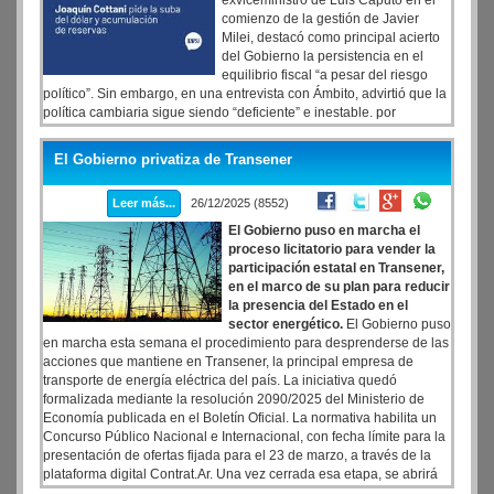
exviceministro de Luis Caputo en el
comienzo de la gestión de Javier
Milei, destacó como principal acierto
del Gobierno la persistencia en el
equilibrio fiscal “a pesar del riesgo
político”. Sin embargo, en una entrevista con Ámbito, advirtió que la
política cambiaria sigue siendo “deficiente” e inestable. por
Nazarena Lomagno. El economista señaló que el error fue creer
que las reservas llegarían “espontáneamente”, cuando el atraso del
El Gobierno privatiza de Transener
tipo de cambio real elevó el riesgo de devaluación y frenó la
remonetización.Para Cottani, una flotación libre del dólar permitiría
Leer más...
26/12/2025 (8552)
resolver varios desequilibrios “de un plumazo”, aunque reconoció
un impacto inicial en inflación y salario real que sería transitorio.
El Gobierno puso en marcha el
Además, alertó que la estabilidad actual es “ilusoria” si no se
proceso licitatorio para vender la
acumulan reservas y que el financiamiento externo no será
participación estatal en Transener,
sostenible sin un esquema cambiario consistente.
en el marco de su plan para reducir
la presencia del Estado en el
sector energético.
El Gobierno puso
en marcha esta semana el procedimiento para desprenderse de las
acciones que mantiene en Transener, la principal empresa de
transporte de energía eléctrica del país. La iniciativa quedó
formalizada mediante la resolución 2090/2025 del Ministerio de
Economía publicada en el Boletín Oficial. La normativa habilita un
Concurso Público Nacional e Internacional, con fecha límite para la
presentación de ofertas fijada para el 23 de marzo, a través de la
plataforma digital Contrat.Ar. Una vez cerrada esa etapa, se abrirá
el período de evaluación de las propuestas técnicas y económicas,