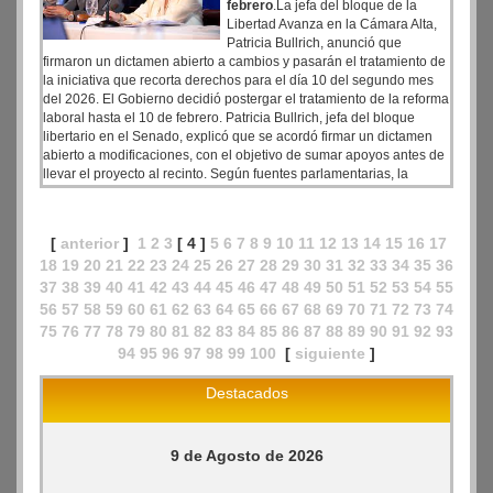
febrero
.La jefa del bloque de la
Libertad Avanza en la Cámara Alta,
Patricia Bullrich, anunció que
firmaron un dictamen abierto a cambios y pasarán el tratamiento de
la iniciativa que recorta derechos para el día 10 del segundo mes
del 2026. El Gobierno decidió postergar el tratamiento de la reforma
laboral hasta el 10 de febrero. Patricia Bullrich, jefa del bloque
libertario en el Senado, explicó que se acordó firmar un dictamen
abierto a modificaciones, con el objetivo de sumar apoyos antes de
llevar el proyecto al recinto. Según fuentes parlamentarias, la
postergación se debe a que el oficialismo constató que no contaba
con los votos necesarios para aprobar la iniciativa. Dictamen
abierto y negociaciones.
[
anterior
]
1
2
3
[ 4 ]
5
6
7
8
9
10
11
12
13
14
15
16
17
18
19
20
21
22
23
24
25
26
27
28
29
30
31
32
33
34
35
36
37
38
39
40
41
42
43
44
45
46
47
48
49
50
51
52
53
54
55
56
57
58
59
60
61
62
63
64
65
66
67
68
69
70
71
72
73
74
75
76
77
78
79
80
81
82
83
84
85
86
87
88
89
90
91
92
93
94
95
96
97
98
99
100
[
siguiente
]
Destacados
9 de Agosto de 2026