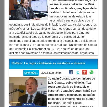
Cuestionamientos metodológicos a
las mediciones del Indec de Milei.
Los datos oficiales, muy lejos de la
realidad.
Un informe indagó sobre
las controversias de estadísticas
asociadas a sectores claves de la
economía. Los indicadores de inflación, pobreza y salario, entre los
más deficitarios. Los cambios en las mediciones suman descrédito
a la estadística oficial. La metodología del Indec para algunos
indicadores centrales de la economía y la sociedad vienen
recibiendo cuestionamientos debido a la distancia que existe entre
las mediciones y lo que ocurre en la realidad. Un informe de Centro
de Economía Política Argentina (CEPA) analizó en detalle las
distintas controversias en torno a las estimaciones del organismo
de medición oficial y encontró claras inconsistencias en las cifras
sobre salarios -que impactan en el cálculo de la pobreza-, en las de
Cottani: La regla cambiaria es inestable e ilusoria
pobreza e inflación -por la subponderación de indicadores claves- y
en la estimación de la actividad económica -con la que evitaron
Leer más...
29/12/2025 (8555)
titulares sobre el ingreso de la economía en recesión-.
Joaquín Cottani, exviceministro de
Luis Caputo, sobre el dólar: “La
regla cambiaria es inestable e
ilusoria”. Joaquín Cottani habló con
Ámbito sobre el dólar, los desafíos
fiscales y la importancia de sumar
reservas.
Joaquín Cottani,