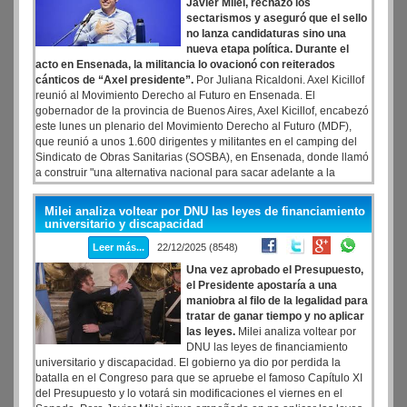
Javier Milei, rechazó los
sectarismos y aseguró que el sello
no lanza candidaturas sino una
nueva etapa política. Durante el
acto en Ensenada, la militancia lo ovacionó con reiterados
cánticos de “Axel presidente”.
Por Juliana Ricaldoni. Axel Kicillof
reunió al Movimiento Derecho al Futuro en Ensenada. El
gobernador de la provincia de Buenos Aires, Axel Kicillof, encabezó
este lunes un plenario del Movimiento Derecho al Futuro (MDF),
que reunió a unos 1.600 dirigentes y militantes en el camping del
Sindicato de Obras Sanitarias (SOSBA), en Ensenada, donde llamó
a construir "una alternativa nacional para sacar adelante a la
Argentina" y cuestionó las políticas de Javier Milei.
Milei analiza voltear por DNU las leyes de financiamiento
universitario y discapacidad
Leer más...
22/12/2025 (8548)
Una vez aprobado el Presupuesto,
el Presidente apostaría a una
maniobra al filo de la legalidad para
tratar de ganar tiempo y no aplicar
las leyes.
Milei analiza voltear por
DNU las leyes de financiamiento
universitario y discapacidad. El gobierno ya dio por perdida la
batalla en el Congreso para que se apruebe el famoso Capítulo XI
del Presupuesto y lo votará sin modificaciones el viernes en el