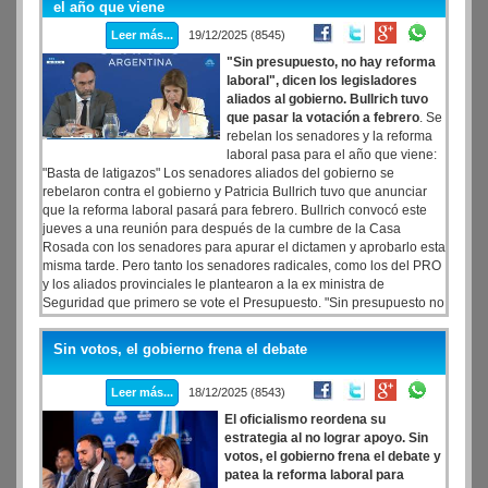
el año que viene
Leer más...
19/12/2025 (8545)
"Sin presupuesto, no hay reforma
laboral", dicen los legisladores
aliados al gobierno. Bullrich tuvo
que pasar la votación a febrero
. Se
rebelan los senadores y la reforma
laboral pasa para el año que viene:
"Basta de latigazos" Los senadores aliados del gobierno se
rebelaron contra el gobierno y Patricia Bullrich tuvo que anunciar
que la reforma laboral pasará para febrero. Bullrich convocó este
jueves a una reunión para después de la cumbre de la Casa
Rosada con los senadores para apurar el dictamen y aprobarlo esta
misma tarde. Pero tanto los senadores radicales, como los del PRO
y los aliados provinciales le plantearon a la ex ministra de
Seguridad que primero se vote el Presupuesto. "Sin presupuesto no
sale la reforma laboral", dijo un senador a este medio.
Sin votos, el gobierno frena el debate
Leer más...
18/12/2025 (8543)
El oficialismo reordena su
estrategia al no lograr apoyo. Sin
votos, el gobierno frena el debate y
patea la reforma laboral para