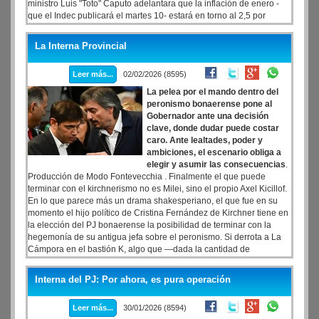
ministro Luis "Toto" Caputo adelantara que la inflación de enero -
que el Indec publicará el martes 10- estará en torno al 2,5 por
ciento. El número de enero es muy esperado ya que es el primero
que se realizó con los parámetros del nuevo IPC
La Interna Provincial
Leer más...
02/02/2026 (8595)
La pelea por el mando dentro del
peronismo bonaerense pone al
Gobernador ante una decisión
clave, donde dudar puede costar
caro. Ante lealtades, poder y
ambiciones, el escenario obliga a
elegir y asumir las consecuencias
.
Producción de Modo Fontevecchia . Finalmente el que puede
terminar con el kirchnerismo no es Milei, sino el propio Axel Kicillof.
En lo que parece más un drama shakesperiano, el que fue en su
momento el hijo político de Cristina Fernández de Kirchner tiene en
la elección del PJ bonaerense la posibilidad de terminar con la
hegemonía de su antigua jefa sobre el peronismo. Si derrota a La
Cámpora en el bastión K, algo que —dada la cantidad de
intendentes y sindicalistas ligados al gobernador— no sería para
nada descabellado, el kirchnerismo dejaría de ser el socio
Interna del PJ: Por ahora, es pura operación
mayoritario del peronismo y con Cristina presa,
Leer más...
30/01/2026 (8594)