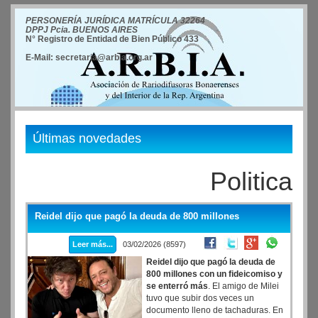
PERSONERÍA JURÍDICA MATRÍCULA 32264
DPPJ Pcia. BUENOS AIRES
N° Registro de Entidad de Bien Público 433
E-Mail: secretaria@arbia.org.ar
Últimas novedades
Politica
Reidel dijo que pagó la deuda de 800 millones
Leer más...
03/02/2026 (8597)
Reidel dijo que pagó la deuda de
800 millones con un fideicomiso y
se enterró más
. El amigo de Milei
tuvo que subir dos veces un
documento lleno de tachaduras. En