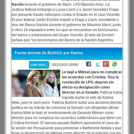
Nación
durante el gobierno de Macri. LPO Marcelo Arias. La
Justicia federal embargó a Lucas Llach y a Javier González Fraga
por presunto fraude millonario contra el Estado en el caso Vicentín.
El juez federal Julián Ercolini imputó a Fraga y Llach, presidente y
vice del Banco Nación durante el gobierno de Mauricio Macri, junto
a otros 16 imputados entre los que se encuentran ex funcionarios
del banco y empresarios del Grupo Vicentín. El fallo de Ercolini
señala que "los funcionarios del Banco de la Nación Argentina
conjuntamente a los empresarios del Grupo Vicentín, entre agosto y
diciembre de 2019 habrían generado que las compañías Vicentín
Fuerte derrota de Bullrich por Karina
SAIC y Algodonera Avellaneda SA defraudaran las arcas de la
entidad pública por un perjuicio patrimonial de U$S
Leer más...
30/12/2025 (8558)
304.328.665,75
Le bajó a Milman para no complicar
los acuerdos con Cristina. Tras la
revelación de LPO, dejaron sin
efecto su designación como
director en el Senado.
Patricia había
logrado burlar el veto de Karina
Milei, pero le duró poco. Patricia Bullrich sufrió una durísima derrota
política en su intento de colonizar el Senado con dirigentes afines:
Karina Milei le bajó el nombramiento de Gerardo Milman como
director para no complicar los acuerdos subterráneos que tiene con
Cristina Kirchner. El viernes pasado Bullrich aprovechó el caos de
la sesión del Presupuesto para presionar a Bartolomé Abdala y que
firme la designación de Milman como director de la relación con las