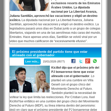
exclusivos resorts de los Emiratos
Árabes Unidos. La diputada
nacional por La Libertad Avanza,
Juliana Santillán, aprovechó las vacaciones y eligió un destino
exótico.
La diputada nacional por La Libertad Avanza, Juliana
Santillán, aprovechó las vacaciones y eligió un destino exótico. La
legisladora pasará unos días en Dubai junto a un grupo de colegas
libertarios, viajando en una de las aerolíneas más caras del mundo,
Emirates. Hace apenas unos días, Santillán se volvió viral por un
video que muchos calificaron de “excesivamente efusivo”.
El próximo presidente del partido tiene que estar
alineado con el gobernador
Leer más...
15/01/2026 (8577)
Kicillof dijo que el próximo jefe del
PJ bonaerense tiene que estar
alineado con el gobernador
. Lo
planteó en una cumbre en Villa
Gesell con el grupo chico del
Movimiento Derecho al Futuro.
También planteó la necesidad de
voltear la ley que limita las reelecciones. Por Cristian Lora. Axel
Kicillof fue enfático en una cumbre del grupo chico del Movimiento
Derecho al Futuro (MDF), su línea interna dentro del peronismo:
dejó en claro que el próximo presidente del PJ bonaerense debe