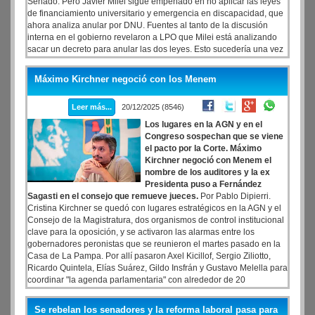
Senado. Pero Javier Milei sigue empeñado en no aplicar las leyes
de financiamiento universitario y emergencia en discapacidad, que
ahora analiza anular por DNU. Fuentes al tanto de la discusión
interna en el gobierno revelaron a LPO que Milei está analizando
sacar un decreto para anular las dos leyes. Esto sucedería una vez
que el Congreso apruebe el Presupuesto y comience el receso
legislativo. Milei declaró el domingo que no va a vetar el
Máximo Kirchner negoció con los Menem
Presupuesto y que reasignará partidas para cumplir con la meta del
déficit cero.
Leer más...
20/12/2025 (8546)
Los lugares en la AGN y en el
Congreso sospechan que se viene
el pacto por la Corte. Máximo
Kirchner negoció con Menem el
nombre de los auditores y la ex
Presidenta puso a Fernández
Sagasti en el consejo que remueve jueces.
Por Pablo Dipierri.
Cristina Kirchner se quedó con lugares estratégicos en la AGN y el
Consejo de la Magistratura, dos organismos de control institucional
clave para la oposición, y se activaron las alarmas entre los
gobernadores peronistas que se reunieron el martes pasado en la
Casa de La Pampa. Por allí pasaron Axel Kicillof, Sergio Ziliotto,
Ricardo Quintela, Elías Suárez, Gildo Insfrán y Gustavo Melella para
coordinar "la agenda parlamentaria" con alrededor de 20
legisladores, un encuentro que ilusionó a los que aspiran a
construir oposición con autonomía de La Cámpora.
Se rebelan los senadores y la reforma laboral pasa para