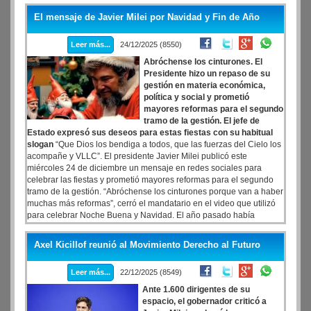
bajo un esquema similar al aplicado recientemente en otras
El mensaje de Javier Milei por Navidad y Fin de Año
licitaciones impulsadas por el Ejecutivo.
Leer más...
24/12/2025 (8550)
Abróchense los cinturones. El
Presidente hizo un repaso de su
gestión en materia económica,
política y social y prometió
mayores reformas para el segundo
tramo de la gestión. El jefe de
Estado expresó sus deseos para estas fiestas con su habitual
slogan
“Que Dios los bendiga a todos, que las fuerzas del Cielo los
acompañe y VLLC”. El presidente Javier Milei publicó este
miércoles 24 de diciembre un mensaje en redes sociales para
celebrar las fiestas y prometió mayores reformas para el segundo
tramo de la gestión. “Abróchense los cinturones porque van a haber
muchas más reformas”, cerró el mandatario en el video que utilizó
para celebrar Noche Buena y Navidad. El año pasado había
difundo otro video vestido de Papá Noel con una motosierra en las
manos.
Axel Kicillof reunió al Movimiento Derecho al Futuro
Leer más...
22/12/2025 (8549)
Ante 1.600 dirigentes de su
espacio, el gobernador criticó a