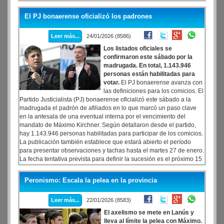
encargado de salir a responderle a Techint y lejos de intentar bajar
la tensión, escaló la pelea al máximo. Sturzenegger resaltó que el
El PJ bonaerense oficializó los padrones
grupo de Rocca ofreció bajar un 40% su precio inicial -dando a
entender el sobrecosto habitual que tienen sus ofertas- y también
Leer más...
24/01/2026 (8586)
habló del first-refusal que exigió para que Tenaris pudiera igualar
cualquier oferta.
Los listados oficiales se
confirmaron este sábado por la
madrugada. En total, 1.143.946
personas están habilitadas para
votar.
El PJ bonaerense avanza con
las definiciones para los comicios. El
Partido Justicialista (PJ) bonaerense oficializó este sábado a la
madrugada el padrón de afiliados en lo que marcó un paso clave
en la antesala de una eventual interna por el vencimiento del
mandato de Máximo Kirchner. Según detallaron desde el partido,
hay 1.143.946 personas habilitadas para participar de los comicios.
La publicación también establece que estará abierto el período
para presentar observaciones y tachas hasta el martes 27 de enero.
La fecha tentativa prevista para definir la sucesión es el próximo 15
de marzo.
Por ahora, la única a certeza es el veto explícito del
sector del kirchnerismo a Magario para convertirse, en
Peronismo: Escala la pelea en la provincia
representación del MDF de Kicillof, en la nueva titular del partido
en territorio bonaerense
.
Leer más...
22/01/2026 (8583)
El axelismo se mete en Lanús y
lleva al límite la pelea con Máximo.