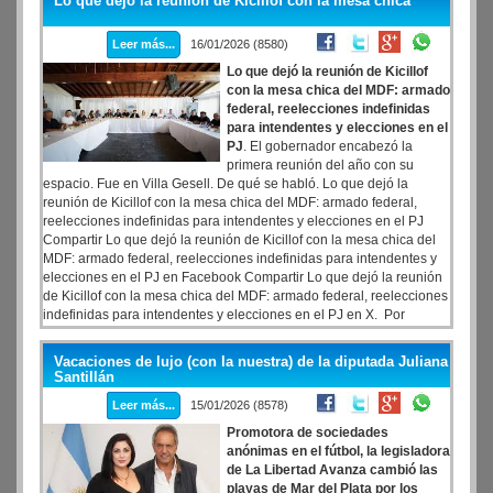
Lo que dejó la reunión de Kicillof con la mesa chica
Leer más...
16/01/2026 (8580)
Lo que dejó la reunión de Kicillof
con la mesa chica del MDF: armado
federal, reelecciones indefinidas
para intendentes y elecciones en el
PJ
. El gobernador encabezó la
primera reunión del año con su
espacio. Fue en Villa Gesell. De qué se habló. Lo que dejó la
reunión de Kicillof con la mesa chica del MDF: armado federal,
reelecciones indefinidas para intendentes y elecciones en el PJ
Compartir Lo que dejó la reunión de Kicillof con la mesa chica del
MDF: armado federal, reelecciones indefinidas para intendentes y
elecciones en el PJ en Facebook Compartir Lo que dejó la reunión
de Kicillof con la mesa chica del MDF: armado federal, reelecciones
indefinidas para intendentes y elecciones en el PJ en X. Por
Jorgelina Naveiro.
Vacaciones de lujo (con la nuestra) de la diputada Juliana
Santillán
Leer más...
15/01/2026 (8578)
Promotora de sociedades
anónimas en el fútbol, la legisladora
de La Libertad Avanza cambió las
playas de Mar del Plata por los