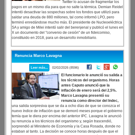
Twitter lo acusan de fragmentar los
pagos en un mismo día para que no salte la térmica. Demian Reidel
intentó desactivar las sospechas sobre los fondos que utilizó para
saldar una deuda de 880 millones, tal como informó LPO, pero
terminó enredándose mucho más. El presidente de Nucleoeléctrica
SA y amigo de Milei intentó salir del berenjenal y publicó el lunes en
X un documento del "convenio de cesión" de un fideicomiso,
constituido en 2018, para un desarrollo inmobiliario.
Renuncia Marco Lavagna
Leer más...
02/02/2026 (8596)
El funcionario le anunció su salida a
los técnicos del organismo. Horas
antes Caputo anunció que la
inflación de enero será del 2,5%.
Marco Lavagna presentó su
renuncia como director del Indec,
una salida sorpresiva que se da a ocho días de que se conozca el
nuevo índice de inflación que se demoró meses porque el gobierno
temía que le diera por encima del anterior IPC. Lavagna le anunció
su renuncia a los técnicos del organismo y, según trascendió,
sorprendió al Ministerio de Economía y la Casa Rosada, donde no
estaban al tanto. La decisión se conoce horas después de que el