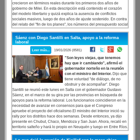
crecieron en términos reales durante los primeros dos años de
gobierno de Milei. En esta descripción está contenido el corazón
del modelo libertario y quizá explica la ausencia de conflictos
sociales masivos, luego de dos años de ajuste sostenido. En contra
del relato del "fin de los planes", los números del presupuesto social
muestran que la ayuda directa a los sectores más pobres fue la
única partida que creció de manera sostenida durante el gobierno
Sáenz con Diego Santilli en Salta, apoyo a la reforma
de Milei, tanto en cantidad de beneficiarios como en poder de
laboral
compra real.
Leer más...
19/01/2026 (8581)
"Son leyes viejas, que tenemos
hay que ir cambiando", afirmó el
gobernador norteño en la reunión
con el ministro del Interior.
Dijo que
tiene voluntad "de diálogo, de no
obstruir y de acompañar”. Diego
Santilli se reunió este lunes en Salta con el gobernador Gustavo
Sáenz, en el marco de su gira por las provincias en búsqueda de
apoyos para la reforma laboral. Los funcionarios coincidieron en la
necesidad de avanzar en consensos para que el Congreso
apruebe el proyecto del oficialismo.El ministro del Interior inició su
rally por los distritos hace dos semanas. Desde entonces, ya dijo
presente en Chubut, Chaco, Mendoza y San Juan. Ahora, recaló en
territorio salteño y hará lo propio en Neuquén y luego en Entre Ríos.
Durante la reunión con Sáenz, celebrada en la Casa de Gobierno