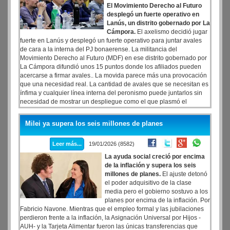
El Movimiento Derecho al Futuro
desplegó un fuerte operativo en
Lanús, un distrito gobernado por La
Cámpora.
El axelismo decidió jugar
fuerte en Lanús y desplegó un fuerte operativo para juntar avales
de cara a la interna del PJ bonaerense. La militancia del
Movimiento Derecho al Futuro (MDF) en ese distrito gobernado por
La Cámpora difundió unos 15 puntos donde los afiliados pueden
acercarse a firmar avales.. La movida parece más una provocación
que una necesidad real. La cantidad de avales que se necesitan es
ínfima y cualquier línea interna del peronismo puede juntarlos sin
necesidad de mostrar un despliegue como el que plasmó el
axelismo en ese punto del sur del conurbano que gobierna el
camporista Julián Alvarez.
Milei ya supera los seis millones de planes
Leer más...
19/01/2026 (8582)
La ayuda social creció por encima
de la inflación y supera los seis
millones de planes.
El ajuste detonó
el poder adquisitivo de la clase
media pero el gobierno sostuvo a los
planes por encima de la inflación. Por
Fabricio Navone. Mientras que el empleo formal y las jubilaciones
perdieron frente a la inflación, la Asignación Universal por Hijos -
AUH- y la Tarjeta Alimentar fueron las únicas transferencias que