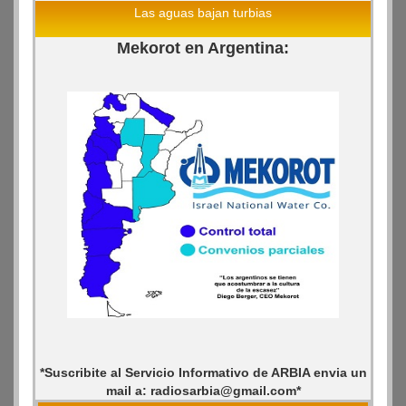
Las aguas bajan turbias
Mekorot en Argentina:
*Suscribite al Servicio Informativo de ARBIA envia un
mail a: radiosarbia@gmail.com*