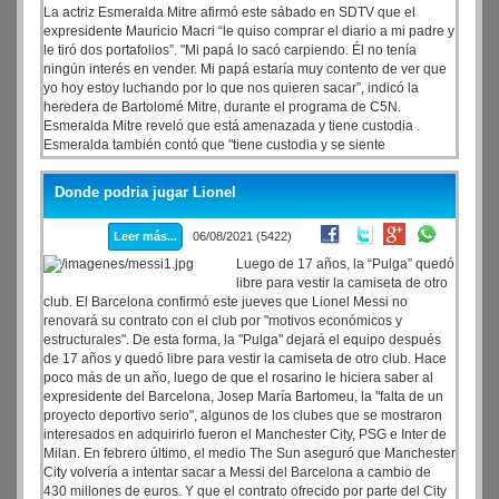
La actriz Esmeralda Mitre afirmó este sábado en SDTV que el
expresidente Mauricio Macri “le quiso comprar el diario a mi padre y
le tiró dos portafolios”. "Mi papá lo sacó carpiendo. Él no tenía
ningún interés en vender. Mi papá estaría muy contento de ver que
yo hoy estoy luchando por lo que nos quieren sacar”, indicó la
heredera de Bartolomé Mitre, durante el programa de C5N.
Esmeralda Mitre reveló que está amenazada y tiene custodia .
Esmeralda también contó que "tiene custodia y se siente
perseguida". "No me estoy sintiendo bien. Me siento perseguida,
tengo amenazas. Estoy con custodia, nunca en mi vida tuve y ahora
Donde podria jugar Lionel
sí. Quisieron hacer callar a mis abogados, coimearlos", explicó.
Leer más...
06/08/2021 (5422)
Luego de 17 años, la “Pulga” quedó
libre para vestir la camiseta de otro
club. El Barcelona confirmó este jueves que Lionel Messi no
renovará su contrato con el club por "motivos económicos y
estructurales". De esta forma, la "Pulga" dejará el equipo después
de 17 años y quedó libre para vestir la camiseta de otro club. Hace
poco más de un año, luego de que el rosarino le hiciera saber al
expresidente del Barcelona, Josep María Bartomeu, la "falta de un
proyecto deportivo serio", algunos de los clubes que se mostraron
interesados en adquirirlo fueron el Manchester City, PSG e Inter de
Milan. En febrero último, el medio The Sun aseguró que Manchester
City volvería a intentar sacar a Messi del Barcelona a cambio de
430 millones de euros. Y que el contrato ofrecido por parte del City