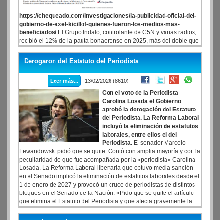
https://chequeado.com/investigaciones/la-publicidad-oficial-del-
gobierno-de-axel-kicillof-quienes-fueron-los-medios-mas-
beneficiados/
El Grupo Indalo, controlante de C5N y varias radios,
recibió el 12% de la pauta bonaerense en 2025, más del doble que
otros grandes conglomerados, como el Grupo Clarín. En segundo y
tercer lugar, con menos de la mitad del Grupo Indalo, se ubican el
Derogaron del Estatuto del Periodista
Grupo Olmos (Crónica) y el Grupo América. Y completan los
primeros 5 puestos Clarín y El Destape. El Gobierno bonaerense
Leer más...
13/02/2026 (8610)
también pautó en YouTube, mediante empresas de publicidad
programática -como Iprospect Media SA- o medios -como Cenital,
Con el voto de la Periodista
Futurock y Carnaval- y comunicadores y periodistas -como Ximena
Carolina Losada el Gobierno
Caligiuri, de Canal 22, y Flavio Azzaro, del streaming AZZ-. El Grupo
aprobó la derogación del Estatuto
Indalo, cuyo accionista mayoritario es el empresario Cristóbal
del Periodista. La Reforma Laboral
López, fue el conglomerado de medios más beneficiado por la
incluyó la eliminación de estatutos
publicidad oficial de la provincia de Buenos Aires en 2025. El último
laborales, entre ellos el del
año recibió el 12,2% de la pauta total del gobierno de Axel Kicillof
Periodista.
El senador Marcelo
(Unión por la Patria), más del doble que otros grandes holdings,
Lewandowski pidió que se quite. Contó con amplia mayoría y con la
como el Grupo Clarín o el Grupo América. Esto obedece, entre otras
peculiaridad de que fue acompañada por la «periodista» Carolina
razones, a que la gestión bonaerense no tiene criterios de reparto
Losada. La Reforma Laboral libertaria que obtuvo media sanción
de publicidad establecidos por ley. Las órdenes de compra se
en el Senado implicó la eliminación de estatutos laborales desde el
realizan mediante contratación directa y son decididas por la
1 de enero de 2027 y provocó un cruce de periodistas de distintos
Secretaría de Medios provincial.
bloques en el Senado de la Nación. «Pido que se quite el artículo
que elimina el Estatuto del Periodista y que afecta gravemente la
libertad de expresión», planteó el senador Marcelo Lewandowski.