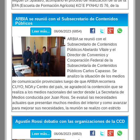
Miguel Di Spalatro, acompaño el proceso de realización de la de la
EFA (Escuela de Formación Agrícola) KO´E PYAHU IS 76, de la
localidad de Tatacuá, de 1636 habitantes, ubicada en el
departamento de Concepción, a 138 kilómetros de la capital
ARBIA se reunió con el Subsecretario de Contenidos
correntina.
Públicos
Leer más...
06/06/2023 (6854)
ARBIA se reunió con el
Subsecretario de Contenidos
Públicos Abelardo Vítale y el
Director de Convenios y
Cooperación Federal de la
Subsecretaría de Contenidos
Públicos Carlos Capasso. Se
analizo la situación de los medios
de comunicación provinciales luego de que ARBIA recorriera
CUYO, NOA y Centro del país, se agradeció la contención que se
realiza a los medios nacionales del sector desde La Secretaria de
Medios conducida por Juan Ross. Se evaluó las necesidades
actuales que presentan muchos medios del interior y como avanzar
para mejorar sus necesidades, la reunión se realizo con estricto
sentido federal y democrático.
Agustín Rossi debatio con las organizaciones de la CCD
Leer más...
06/06/2023 (6853)