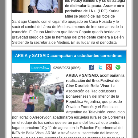
los Peaky Blinders y su estrategia
de disimular la pauta. Asume otro
periodista de LN+
.(LPO) Karina
Milei se pudrió de las fotos de
Santiago Caputo con el cigarrillo apagado en Casa Rosada y le
sacó el control del área de Medios a menos de tres semanas de la
asunción. El Grupo Marlboro que lidera Caputo quedó herido de
gravedad luego de que la hermana del presidente corriera a Belén
Stettler de la secretaría de Medios. En su lugar irá el periodista
Eduardo Serenellini, de La Nación+, que días atrás sugirió al aire
que algunas familias deberán ajustarse cancelando la suscripción
ARBIA y SATSAID acompañan a estudiantes correntinos
de Netflix y otras deberán comer una sola vez al día.
Leer más...
02/08/2023 (6993)
ARBIA y SATSAID, acompañan la
realización del 9no. Festival de
Cine Rural de Bella Vista
. La
Asociación de Radiodifusoras
Bonaerenses y del Interior de la
República Argentina, que preside
Osvaldo Francés y el Sindicato
Argentino de Televisión, conducido
por Horacio Arreceygor, apadrinaron escuelas rurales de Corrientes
en el rodaje de los cortos que serán parte del festival que tendrá
lugar el próximo 10 y 11 de agosto en la Estación Experimental del
INTA de Bella Vista. ARBIA, a través de su secretario del interior,