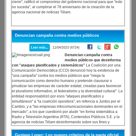
cierre", ratificó el compromiso del gobierno nacional para que "esto
no suceda", al cumplirse el 78 aniversario de la creación de la
agencia nacional de noticias Télam.
Denuncian campaña contra medios públicos
Leer más...
11/04/2023 (6724)
Denuncian campaña contra
medios públicos que desinforma
con "ataques planificados y sistemáticos"
La Coalición por una
Comunicación Democrática (CCD) denunció hoy la existencia de
"una campaña" contra los medios públicos que "niega la
comunicación como derecho humano y pretende clausurar o
privatizar las empresas de carácter estatal, creadas para favorecer
el pluralismo informativo, el federalismo y la diversidad cultural". La
entidad responsabilizó por esos "ataques planificados y
simultáneos" a "la coalición opositora", en refencia a Juntos por el
Cambio, y a "las empresas infocomunicacionales dominantes en el
mercado", a los que cuestionó por aludir "en forma sistemática a
Radio y Televisión Argentina (RTA), Contenidos Públicos S.E. y la
agencia de noticias Télam desinformando sobre sus fines y
objetivos y desconociendo el rol inclusivo y federal de su accionar".
Gustavo Lopez: Los nuevos criterios de la pauta oficial