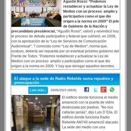
Agustín Rossi: “Podemos
restablecer y actualizar la Ley de
Medios con un proceso amplio y
participativo como el que dio
origen a la norma en 2009” El jefe
de Gabinete de la Nación y
precandidato presidencial,
*Agustín Rossi*, valoró y reivindicó hoy
el proceso de debate participativo y federal que culminó, en 2009,
con la aprobación de la *Ley de Servicios de Comunicación
Audiovisual*, ? conocida como *Ley de Medios*, norma que,
sostuvo, debería ser repuesta por un eventual próximo gobierno del
Frente de Todos. “Podemos restablecer y actualizar la Ley de
Medios con un proceso amplio y participativo como el que dio
origen a la norma en 2009. Y hay que derogar aquellos decretos
que impuso Mauricio Macri”*
El ataque a la sede de Radio Rebelde suma repudios y
preocupación
Leer más...
29/05/2023 (6836)
El edificio donde funciona el medio
amaneció con la puerta de vidrio
destrozada por piedras. "No nos
callarán jamás", dijo Luis D´Elia. El
edificio donde funciona Radio
Rebelde AM740 amaneció atacado.
La sede del medio con una