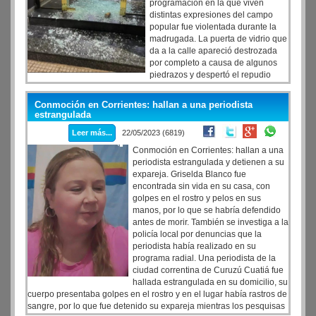
programación en la que viven
distintas expresiones del campo
popular fue violentada durante la
madrugada. La puerta de vidrio que
da a la calle apareció destrozada
por completo a causa de algunos
piedrazos y despertó el repudio
tanto de la propia emisora como del Sindicato de Prensa de Buenos
Aires (Sipreba). En un video en redes, Luis D´Elia vinculó el
Conmoción en Corrientes: hallan a una periodista
episodio al intento de clausurar el medio que llevó adelante el
estrangulada
gobierno porteño a cargo de Horacio Rodríguez Larreta. “Radio
Leer más...
22/05/2023 (6819)
Rebelde no callará jamás”, se lee en el tuit del dirigente que
gestiona la emisora.
Conmoción en Corrientes: hallan a una
periodista estrangulada y detienen a su
expareja. Griselda Blanco fue
encontrada sin vida en su casa, con
golpes en el rostro y pelos en sus
manos, por lo que se habría defendido
antes de morir. También se investiga a la
policía local por denuncias que la
periodista había realizado en su
programa radial. Una periodista de la
ciudad correntina de Curuzú Cuatiá fue
hallada estrangulada en su domicilio, su
cuerpo presentaba golpes en el rostro y en el lugar había rastros de
sangre, por lo que fue detenido su expareja mientras los pesquisas