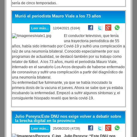
sería de cinco temporadas.
Murió el periodista Mauro Viale a los 73 años
Leer más...
12/04/2021 (5164)
El conductor televisivo, que tenía
una trayectoria periodística de 55
años, había sido internado por Covid-19 y sufrió una complicación a
raíz de una neumonía bilateral. Conocido especialmente por sus
programas de actualidad, se destacó también por su trabajo como
relator de fútbol. A los 73 años, murió el periodista Mauro Viale,
internado en el sanatorio Los Arcos después de haberse enfermado
de coronavirus y sufrir una complicación a partir del diagnóstico de
una neumonía bilateral.
Su enfermedad fue fulminante, ya que se había inoculado la
primera dosis de la vacuna el jueves. Ahora se sabe que ya estaba
incubando la enfermedad. Empezó a sufrir algunos síntomas y, el
consiguiente hisopado reveló que tenía covid-19.
Julio Pereyra:Este DNU nos exige volver a debatir sobre
la brecha digital en la provincia
Leer más...
25/08/2020 (4728)
Julio Pereyra: “Este DNU nos