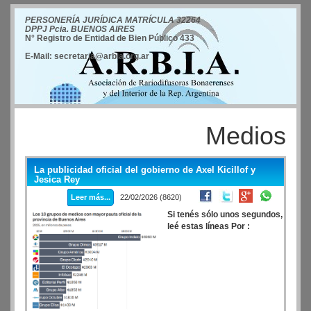
PERSONERÍA JURÍDICA MATRÍCULA 32264
DPPJ Pcia. BUENOS AIRES
N° Registro de Entidad de Bien Público 433
E-Mail: secretaria@arbia.org.ar
Medios
La publicidad oficial del gobierno de Axel Kicillof y
Jesica Rey
Leer más...
22/02/2026 (8620)
Si tenés sólo unos segundos,
leé estas líneas Por :