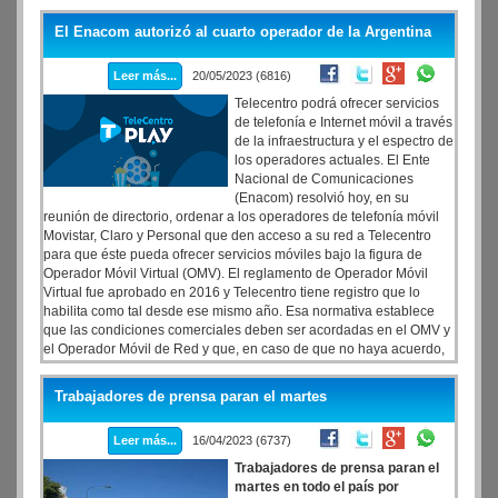
intentan establecer si se trató de un femicidio o de un crimen
vinculado a las investigaciones que realizaba, informaron fuentes
El Enacom autorizó al cuarto operador de la Argentina
policiales.Por su parte, la familia de la víctima, identificada como
Griselda Blanco, aseguró que no se trató de un suicidio, sino que
Leer más...
20/05/2023 (6816)
«la mataron» y que «decía verdades que nadie se animaba a
decir», por lo que «la querían ver callada y no pudieron».
Telecentro podrá ofrecer servicios
de telefonía e Internet móvil a través
de la infraestructura y el espectro de
los operadores actuales. El Ente
Nacional de Comunicaciones
(Enacom) resolvió hoy, en su
reunión de directorio, ordenar a los operadores de telefonía móvil
Movistar, Claro y Personal que den acceso a su red a Telecentro
para que éste pueda ofrecer servicios móviles bajo la figura de
Operador Móvil Virtual (OMV). El reglamento de Operador Móvil
Virtual fue aprobado en 2016 y Telecentro tiene registro que lo
habilita como tal desde ese mismo año. Esa normativa establece
que las condiciones comerciales deben ser acordadas en el OMV y
el Operador Móvil de Red y que, en caso de que no haya acuerdo,
el organismo regulador del sector debe tomar intervención.
Telecentro, la compañía de Alberto Pierri de capitales cien por
Trabajadores de prensa paran el martes
ciento nacionales, es operador de servicios de Internet, telefonía fija
y televisión y ya tenía licencia de Operador Móvil desde 2011.
Leer más...
16/04/2023 (6737)
Trabajadores de prensa paran el
martes en todo el país por