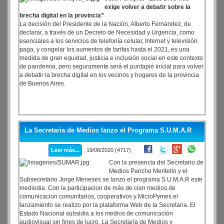
exige volver a debatir sobre la
brecha digital en la provincia”
La decisión del Presidente de la Nación, Alberto Fernández, de
declarar, a través de un Decreto de Necesidad y Urgencia, como
esenciales a los servicios de telefonía celular, Internet y televisión
paga, y congelar los aumentos de tarifas hasta el 2021, es una
medida de gran equidad, justicia e inclusión social en este contexto
de pandemia, pero seguramente será el puntapié inicial para volver
a debatir la brecha digital en los vecinos y hogares de la provincia
de Buenos Aires.
La Secretaria de Medios lanzo el Programa S.U.M.A.R
Leer más...
19/08/2020 (4717)
Con la presencia del Secretario de
Medios Pancho Meritello y el
Subsecretario Jorge Meneses se lanzo el programa S.U.M.A.R este
mediodia. Con la participacion de más de cien medios de
comunicacion comunitarios, cooperativos y MicroPymes el
lanzamiento se realizo por la plataforma Web de la Secretaria. El
Estado Nacional subsidia a los medios de comunicación
audiovisual sin fines de lucro. La Secretaría de Medios y