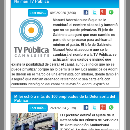
No más TV Pública
Leer más...
09/02/2026 (8606)
Manuel Adorni anunció que se le
cambiará el nombre al canal, y lamentó
que no se puede privatizar. El jefe de
Gabinete aseguró que este cambio es
parte de un proceso para achicar al
mínimo el gasto. El jefe de Gabinete,
Manuel Adorni, aseguró que se le
cambiará el nombre a la TV Pública, se
achicarán sus gastos e insinuó que
existe la posibilidad de cerrar el canal
, aunque indicó que no se
puede privatizar porque no lo permite la ley. Los anuncios de Adorni
se dieron en el marco de una entrevista con Infobae, donde también
aseguró que habían ordenado retirar todo lo sea cartelería con
contenido ideológico del canal de televisión. Adorni explicó se
busca achicar al máximo a los medios públicos
Milei echó a más de 100 empleados de la Defensoría del
Público
Leer más...
26/12/2024 (7979)
El Ejecutivo definió el ajuste de la
Defensoría del Público de Servicios
de Comunicación Audiovisual