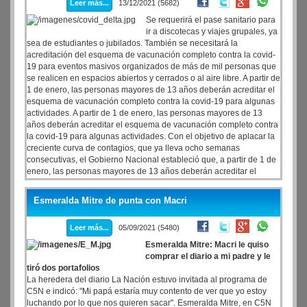
Leer más...
13/12/2021 (5682)
Se requerirá el pase sanitario para
ir a discotecas y viajes grupales, ya
sea de estudiantes o jubilados. También se necesitará la
acreditación del esquema de vacunación completo contra la covid-
19 para eventos masivos organizados de más de mil personas que
se realicen en espacios abiertos y cerrados o al aire libre. A partir de
1 de enero, las personas mayores de 13 años deberán acreditar el
esquema de vacunación completo contra la covid-19 para algunas
actividades. A partir de 1 de enero, las personas mayores de 13
años deberán acreditar el esquema de vacunación completo contra
la covid-19 para algunas actividades. Con el objetivo de aplacar la
creciente curva de contagios, que ya lleva ocho semanas
consecutivas, el Gobierno Nacional estableció que, a partir de 1 de
enero, las personas mayores de 13 años deberán acreditar el
esquema de vacunación completo contra la covid-19 para asistir a
boliches, viajes grupales de egresados o jubilados y eventos
Esmeralda Mitre de punta con Macri
masivos organizados de más de mil personas, ya sea en lugares
cerrados o al aire libre.
Leer más...
05/09/2021 (5480)
Esmeralda Mitre: Macri le quiso
comprar el diario a mi padre y le
tiró dos portafolios
La heredera del diario La Nación estuvo invitada al programa de
C5N e indicó: "Mi papá estaría muy contento de ver que yo estoy
luchando por lo que nos quieren sacar". Esmeralda Mitre, en C5N