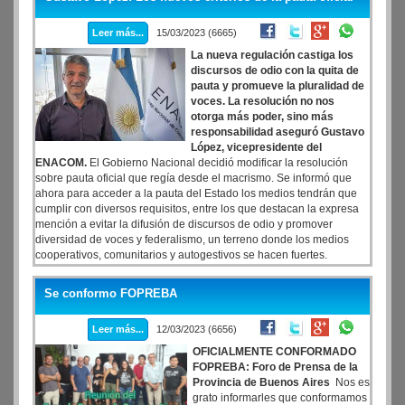
Leer más...
15/03/2023 (6665)
La nueva regulación castiga los
discursos de odio con la quita de
pauta y promueve la pluralidad de
voces. La resolución no nos
otorga más poder, sino más
responsabilidad aseguró Gustavo
López, vicepresidente del
ENACOM.
El Gobierno Nacional decidió modificar la resolución
sobre pauta oficial que regía desde el macrismo. Se informó que
ahora para acceder a la pauta del Estado los medios tendrán que
cumplir con diversos requisitos, entre los que destacan la expresa
mención a evitar la difusión de discursos de odio y promover
diversidad de voces y federalismo, un terreno donde los medios
cooperativos, comunitarios y autogestivos se hacen fuertes.
Se conformo FOPREBA
Leer más...
12/03/2023 (6656)
OFICIALMENTE CONFORMADO
FOPREBA: Foro de Prensa de la
Provincia de Buenos Aires
Nos es
grato informarles que conformamos