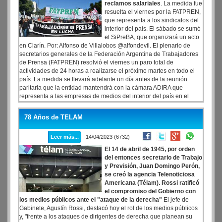
reclamos salariales
. La medida fue
resuelta el viernes por la FATPREN,
que representa a los sindicatos del
interior del país. El sábado se sumó
el SiPreBA, que organizará un acto
en Clarín. Por: Alfonso de Villalobos @alfondevil. El plenario de
secretarios generales de la Federación Argentina de Trabajadores
de Prensa (FATPREN) resolvió el viernes un paro total de
actividades de 24 horas a realizarse el próximo martes en todo el
país. La medida se llevará adelante un día antes de la reunión
paritaria que la entidad mantendrá con la cámara ADIRA que
representa a las empresas de medios del interior del país en el
marco del convenio 541/08.
78 Años de TELAM
Leer más...
14/04/2023 (6732)
El 14 de abril de 1945, por orden
del entonces secretario de Trabajo
y Previsión, Juan Domingo Perón,
se creó la agencia Telenoticiosa
Americana (Télam).
Rossi ratificó
el compromiso del Gobierno con
los medios públicos ante el "ataque de la derecha"
El jefe de
Gabinete, Agustín Rossi, destacó hoy el rol de los medios públicos
y, "frente a los ataques de dirigentes de derecha que planean su