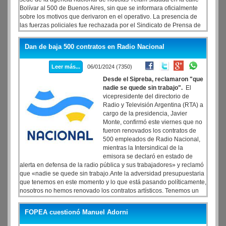
Bolívar al 500 de Buenos Aires, sin que se informara oficialmente
sobre los motivos que derivaron en el operativo. La presencia de
las fuerzas policiales fue rechazada por el Sindicato de Prensa de
Buenos Aires (SIPREBA) -que también informó que hubo móviles
en la TV Pública y Radio Nacional- y calificada como «sorpresiva e
Dan de baja 500 contratos en Radio Nacional
inexplicable» por la presidenta del directorio de la agencia de
noticias, Bernarda Llorente.
Leer más...
06/01/2024 (7350)
Desde el Sipreba, reclamaron "que
nadie se quede sin trabajo".
El
vicepresidente del directorio de
Radio y Televisión Argentina (RTA) a
cargo de la presidencia, Javier
Monte, confirmó este viernes que no
fueron renovados los contratos de
500 empleados de Radio Nacional,
mientras la Intersindical de la
emisora se declaró en estado de
alerta en defensa de la radio pública y sus trabajadores» y reclamó
que «nadie se quede sin trabajo.Ante la adversidad presupuestaria
que tenemos en este momento y lo que está pasando políticamente,
nosotros no hemos renovado los contratos artísticos. Tenemos un
presupuesto del año 2022 que se ejecutó en el 2023, reconducido
para el 2024. Estamos hipercomplicados en la parte presupuestaria
FOPEA cuestionó Manuel Adorni
para la garantización de los sueldos», expresó Monte en diálogo
con Télam sobre los motivos del cese de 500 contratos en Radio