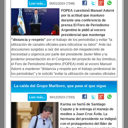
Leer más...
05/01/2024 (7348)
Nacional.
FOPEA cuestionó Manuel Adorni
por la actitud que mantuvo
durante una conferencia de
prensa
El Foro de Periodismo
Argentino le pidió al vocero
presidencial que mantenga
"distancia y respeto"
por el trabajo de los periodistas y evitar "la
utilización de canales oficiales para ridiculizar su labor". Ante las
discusiones surgidas a raíz del anuncio del megadecreto de
necesidad y urgencia por parte del presidente Javier Milei y la
posterior presentación en el Congreso del proyecto de ley ómnibus,
el Foro de Periodismo Argentino (FOPEA) instó al vocero Manuel
Adorni a mantener "distancia y respeto por el trabajo profesional de
los periodistas" y le solicitó "evitar la utilización de canales oficiales
para ridiculizar su labor".
La caída del Grupo Marlboro, que pase el que sigue
Leer más...
30/12/2023 (7333)
Karina se hartó de Santiago
Caputo y le entrega el manejo de
medios a Juan Cruz Ávila. La
hermana del presidente se indignó
con el protagonismo del líder de