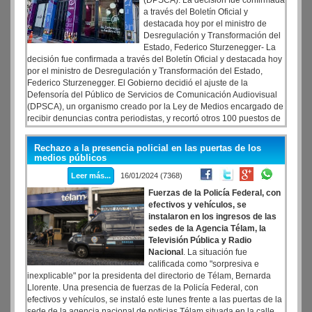
(DPSCA). La decisión fue confirmada
a través del Boletín Oficial y
destacada hoy por el ministro de
Desregulación y Transformación del
Estado, Federico Sturzenegger- La
decisión fue confirmada a través del Boletín Oficial y destacada hoy
por el ministro de Desregulación y Transformación del Estado,
Federico Sturzenegger. El Gobierno decidió el ajuste de la
Defensoría del Público de Servicios de Comunicación Audiovisual
(DPSCA), un organismo creado por la Ley de Medios encargado de
recibir denuncias contra periodistas, y recortó otros 100 puestos de
trabajo, en el marco del ajuste. Además, decidió el remate de sus
bienes, entre los que se encuentra un estudio de TV móvil.
Rechazo a la presencia policial en las puertas de los
medios públicos
Leer más...
16/01/2024 (7368)
Fuerzas de la Policía Federal, con
efectivos y vehículos, se
instalaron en los ingresos de las
sedes de la Agencia Télam, la
Televisión Pública y Radio
Nacional
. La situación fue
calificada como "sorpresiva e
inexplicable" por la presidenta del directorio de Télam, Bernarda
Llorente. Una presencia de fuerzas de la Policía Federal, con
efectivos y vehículos, se instaló este lunes frente a las puertas de la
sede de la agencia nacional de noticias Télam situada en la calle