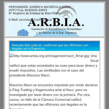
PERSONERÍA JURÍDICA MATRÍCULA 32264
DPPJ Pcia. BUENOS AIRES
N° Registro de Entidad de Bien Público 433
E-Mail: secretaria@arbia.org.ar
Rotundo fallo judicial: confirman que las offshores son
ilegales en la Argentina.
Una
fiscal
ratificó que estas sociedades se usan para lavar dinero y
evadir impositiva. Las similitudes con el caso del
presidente Mauricio Macri.
Mauricio Macri se encuentra imputado por omitir declarar
a Fleg Trading y Kagemusha ante el fisco, pero es
investigado por lavar dinero con la primera. Por otra
causa, un fallo de la Cámara Comercial ratificó
recientemente que las offshores son ilegales en la