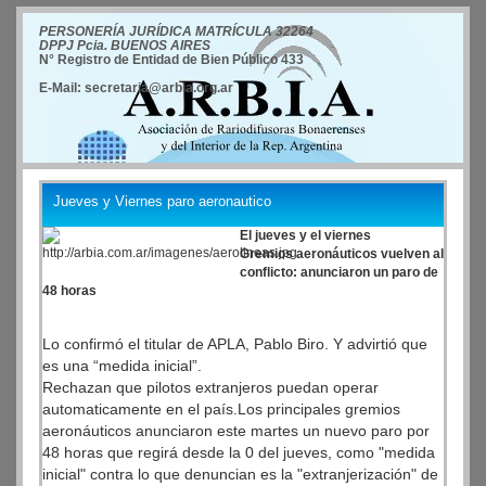
PERSONERÍA JURÍDICA MATRÍCULA 32264
DPPJ Pcia. BUENOS AIRES
N° Registro de Entidad de Bien Público 433
E-Mail: secretaria@arbia.org.ar
Jueves y Viernes paro aeronautico
El jueves y el viernes
Gremios aeronáuticos vuelven al
conflicto: anunciaron un paro de
48 horas
Lo confirmó el titular de APLA, Pablo Biro. Y advirtió que
es una “medida inicial”.
Rechazan que pilotos extranjeros puedan operar
automaticamente en el país.Los principales gremios
aeronáuticos anunciaron este martes un nuevo paro por
48 horas que regirá desde la 0 del jueves, como "medida
inicial" contra lo que denuncian es la "extranjerización" de