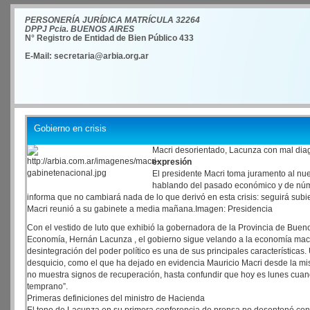
PERSONERÍA JURÍDICA MATRÍCULA 32264
DPPJ Pcia. BUENOS AIRES
N° Registro de Entidad de Bien Público 433
E-Mail: secretaria@arbia.org.ar
Gobierno en crisis
Macri desorientado, Lacunza con mal diag
expresión
El presidente Macri toma juramento al nue
hablando del pasado económico y de númer
informa que no cambiará nada de lo que derivó en esta crisis: seguirá subie
Macri reunió a su gabinete a media mañana.Imagen: Presidencia
Con el vestido de luto que exhibió la gobernadora de la Provincia de Bueno
Economía, Hernán Lacunza , el gobierno sigue velando a la economía macri
desintegración del poder político es una de sus principales características.
desquicio, como el que ha dejado en evidencia Mauricio Macri desde la 
no muestra signos de recuperación, hasta confundir que hoy es lunes cuan
temprano”.
Primeras definiciones del ministro de Hacienda