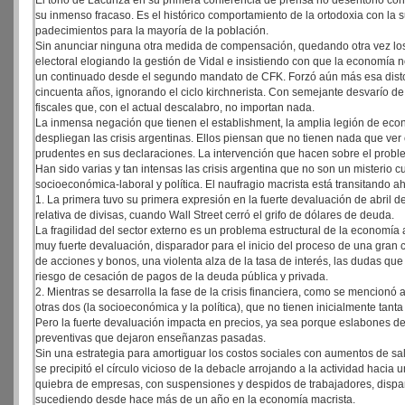
El tono de Lacunza en su primera conferencia de prensa no desentonó con e
su inmenso fracaso. Es el histórico comportamiento de la ortodoxia con la 
padecimientos para la mayoría de la población.
Sin anunciar ninguna otra medida de compensación, quedando otra vez lo
electoral elogiando la gestión de Vidal e insistiendo con que la economía 
un continuado desde el segundo mandato de CFK. Forzó aún más esa distor
cincuenta años, ignorando el ciclo kirchnerista. Con semejante desvarío d
fiscales que, con el actual descalabro, no importan nada.
La inmensa negación que tienen el establishment, la amplia legión de econ
despliegan las crisis argentinas. Ellos piensan que no tienen nada que ver 
prudentes en sus declaraciones. La intervención que hacen sobre el prob
Han sido varias y tan intensas las crisis argentina que no son un misterio cu
socioeconómica-laboral y política. El naufragio macrista está transitando 
1. La primera tuvo su primera expresión en la fuerte devaluación de abril d
relativa de divisas, cuando Wall Street cerró el grifo de dólares de deuda.
La fragilidad del sector externo es un problema estructural de la economía
muy fuerte devaluación, disparador para el inicio del proceso de una gran 
de acciones y bonos, una violenta alza de la tasa de interés, las dudas qu
riesgo de cesación de pagos de la deuda pública y privada.
2. Mientras se desarrolla la fase de la crisis financiera, como se mencionó
otras dos (la socioeconómica y la política), que no tienen inicialmente tant
Pero la fuerte devaluación impacta en precios, ya sea porque eslabones de
preventivas que dejaron enseñanzas pasadas.
Sin una estrategia para amortiguar los costos sociales con aumentos de sal
se precipitó el círculo vicioso de la debacle arrojando a la actividad hacia
quiebra de empresas, con suspensiones y despidos de trabajadores, dispar
sucediendo desde hace más de un año en la economía macrista.