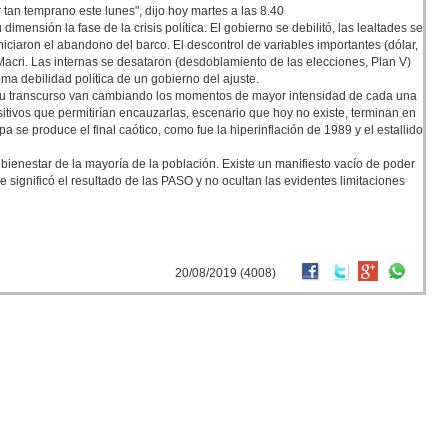
 tan temprano este lunes", dijo hoy martes a las 8.40
imensión la fase de la crisis política. El gobierno se debilitó, las lealtades se
iciaron el abandono del barco. El descontrol de variables importantes (dólar,
 Macri. Las internas se desataron (desdoblamiento de las elecciones, Plan V)
a debilidad política de un gobierno del ajuste.
n su transcurso van cambiando los momentos de mayor intensidad de cada una
ositivos que permitirían encauzarlas, escenario que hoy no existe, terminan en
 se produce el final caótico, como fue la hiperinflación de 1989 y el estallido
l bienestar de la mayoría de la población. Existe un manifiesto vacío de poder
ue significó el resultado de las PASO y no ocultan las evidentes limitaciones
20/08/2019 (4008)