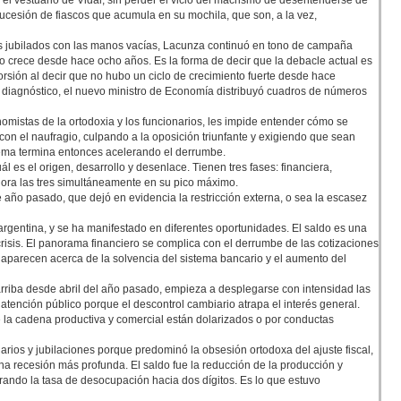
l vestuario de Vidal, sin perder el vicio del macrismo de desentenderse de
sucesión de fiascos que acumula en su mochila, que son, a la vez,
s jubilados con las manos vacías, Lacunza continuó en tono de campaña
no crece desde hace ocho años. Es la forma de decir que la debacle actual es
sión al decir que no hubo un ciclo de crecimiento fuerte desde hace
e diagnóstico, el nuevo ministro de Economía distribuyó cuadros de números
omistas de la ortodoxia y los funcionarios, les impide entender cómo se
con el naufragio, culpando a la oposición triunfante y exigiendo que sean
lema termina entonces acelerando el derrumbe.
ál es el origen, desarrollo y desenlace. Tienen tres fases: financiera,
ahora las tres simultáneamente en su pico máximo.
e año pasado, que dejó en evidencia la restricción externa, o sea la escasez
 argentina, y se ha manifestado en diferentes oportunidades. El saldo es una
crisis. El panorama financiero se complica con el derrumbe de las cotizaciones
e aparecen acerca de la solvencia del sistema bancario y el aumento del
 arriba desde abril del año pasado, empieza a desplegarse con intensidad las
a atención público porque el descontrol cambiario atrapa el interés general.
 la cadena productiva y comercial están dolarizados o por conductas
arios y jubilaciones porque predominó la obsesión ortodoxa del ajuste fiscal,
 una recesión más profunda. El saldo fue la reducción de la producción y
ando la tasa de desocupación hacia dos dígitos. Es lo que estuvo