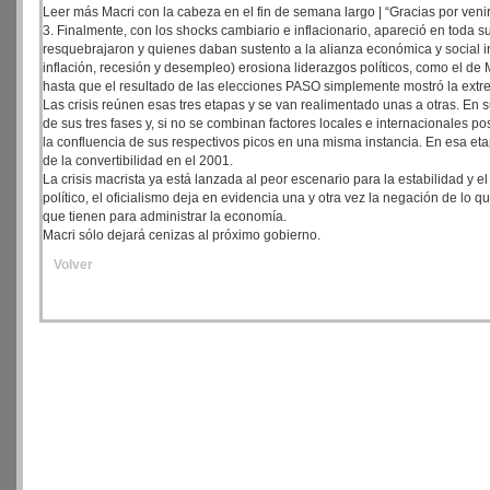
Leer más Macri con la cabeza en el fin de semana largo | “Gracias por venir
3. Finalmente, con los shocks cambiario e inflacionario, apareció en toda su d
resquebrajaron y quienes daban sustento a la alianza económica y social in
inflación, recesión y desempleo) erosiona liderazgos políticos, como el de
hasta que el resultado de las elecciones PASO simplemente mostró la extrem
Las crisis reúnen esas tres etapas y se van realimentado unas a otras. E
de sus tres fases y, si no se combinan factores locales e internacionales p
la confluencia de sus respectivos picos en una misma instancia. En esa etapa
de la convertibilidad en el 2001.
La crisis macrista ya está lanzada al peor escenario para la estabilidad y e
político, el oficialismo deja en evidencia una y otra vez la negación de lo q
que tienen para administrar la economía.
Macri sólo dejará cenizas al próximo gobierno.
Volver