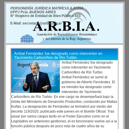
PERSONERÍA JURÍDICA MATRÍCULA 32264
DPPJ Pcia. BUENOS AIRES
N° Registro de Entidad de Bien Público 433
E-Mail: secretaria@arbia.org.ar
Aníbal Fernández fue designado como interventor en
Yacimiento Carbonífero de Río Turbio
Aníbal Fernández fue designado
como interventor en Yacimiento
Carbonífero de Río Turbio
Aníbal Fernández se sumó al
gobierno de Alberto Fernández. El
ex ministro fue designado como
interventor de Yacimiento
Carbonífero de Río Turbio. En ese cargo se desempeñará bajo la
órbita del Ministerio de Desarrollo Productivo, conducido por Matías
Kulfas. La designación de Fernández se formalizó por medio del
decreto 119/2020, publicado este jueves en el Boletín Oficial. Tras
pasar por varios cargos tanto en el Poder Ejecutivo como en el
Legislativo en anteriores gestiones, el ex funcionario vuelve así a la
función pública después de poco más de cuatro años de su