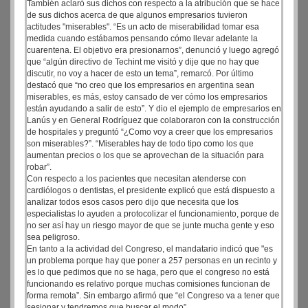
También aclaró sus dichos con respecto a la atribución que se hace
de sus dichos acerca de que algunos empresarios tuvieron
actitudes "miserables". “Es un acto de miserabilidad tomar esa
medida cuando estábamos pensando cómo llevar adelante la
cuarentena. El objetivo era presionarnos”, denunció y luego agregó
que “algún directivo de Techint me visitó y dije que no hay que
discutir, no voy a hacer de esto un tema”, remarcó. Por último
destacó que “no creo que los empresarios en argentina sean
miserables, es más, estoy cansado de ver cómo los empresarios
están ayudando a salir de esto”. Y dio el ejemplo de empresarios en
Lanús y en General Rodríguez que colaboraron con la construcción
de hospitales y preguntó “¿Como voy a creer que los empresarios
son miserables?”. “Miserables hay de todo tipo como los que
aumentan precios o los que se aprovechan de la situación para
robar”.
Con respecto a los pacientes que necesitan atenderse con
cardiólogos o dentistas, el presidente explicó que está dispuesto a
analizar todos esos casos pero dijo que necesita que los
especialistas lo ayuden a protocolizar el funcionamiento, porque de
no ser así hay un riesgo mayor de que se junte mucha gente y eso
sea peligroso.
En tanto a la actividad del Congreso, el mandatario indicó que "es
un problema porque hay que poner a 257 personas en un recinto y
es lo que pedimos que no se haga, pero que el congreso no está
funcionando es relativo porque muchas comisiones funcionan de
forma remota”. Sin embargo afirmó que “el Congreso va a tener que
sesionar y tendremos que buscar el modo”.