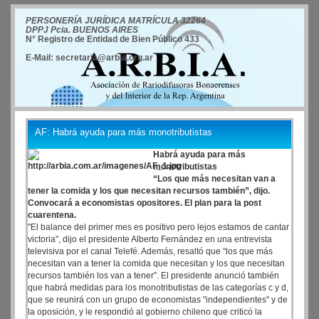
PERSONERÍA JURÍDICA MATRÍCULA 32264
DPPJ Pcia. BUENOS AIRES
N° Registro de Entidad de Bien Público 433
E-Mail: secretaria@arbia.org.ar
AF: Habrá ayuda para más monotributistas
Habrá ayuda para más
monotributistas
“Los que más necesitan van a
tener la comida y los que necesitan recursos también”, dijo.
Convocará a economistas opositores. El plan para la post
cuarentena.
"El balance del primer mes es positivo pero lejos estamos de cantar
victoria", dijo el presidente Alberto Fernández en una entrevista
televisiva por el canal Telefé. Además, resaltó que “los que más
necesitan van a tener la comida que necesitan y los que necesitan
recursos también los van a tener”. El presidente anunció también
que habrá medidas para los monotributistas de las categorías c y d,
que se reunirá con un grupo de economistas "independientes" y de
la oposición, y le respondió al gobierno chileno que criticó la