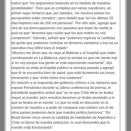
indicó que “los seguiremos trayendo en la medida de nuestras
posibilidades”. Pero que es complejo por varias cuestiones, en
primer lugar remarcó que, por ejemplo, “en muchos países los
aeropuertos están cerrados”, pero detalló que “en los últimos 28
días trajimos más de 200 mil personas”. Por otro lado, agregó que
otra de sus preocupaciones con aquellos que traen de vuelta al
país es que “tenemos que cuidar que los que entren no nos
contaminen”. Además, señaló que “podemos ingresar la cantidad
de gente que podemos controlar en términos sanitarios y eso es un
operativo muy difícil para el estado”.
“Muchos me dicen que no vaya al Malbran o al hospital que están
construyendo en La Matanza, pero la verdad es que me siento mal
si no voy porque esa gente se está exponiendo realmente”, dijo
respecto su visita al hospital público la semana pasada y agregó
que él se encuentra bien de salud, que está durmiendo las horas
necesarias y que “entre todos nos cuidamos”.
En relación a la respuesta del gobierno chileno a los números que
expuso Fernández durante su última conferencia de prensa, el
presidente argentino aclaró que “yo se que Chile tiene un testeo
mayor al nuestro, pero nosotros tenemos un testeo promedio a lo
que se testea en el mundo. Lo que no está en discusión es el
número de muertos y a partir de comparar ese número con el de
otros países podemos decir que nuestra política funciona”. “En
Brasil tienen cinco veces la cantidad de habitantes de Argentina y
Chile un tercio de nuestra población, lo cual demuestra que lo
nuestro está funcionando”.