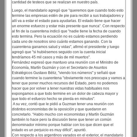
cantidad de testeos que se realizan en nuestro país.
Luego, el mandatario agregó que “queremos que cuando todo esto
termine las empresas estén de pie para recibir a sus trabajadores y
allí va a estar el estado para ayudarlas. El estado tiene que hacer
un enorme esfuerzo y estar más presente que nunca”. Con respecto
al fin de la cuarentena indicó que "nadie tiene la fecha de cuando
esto termina. Pero la ecuación no es cuánto estamos perdiendo
cada uno de nosotros sino cuánto estamos ganando. Con la
cuarentena ganamos salud y vidas", afirmó el presidente y luego
agregó que "si hubiésemos seguido con la cuenta inicial
tendríamos 45 mil casos y más de mil muertos".
Fernández expresó que mantuvo una reunión con el Ministro de
Economía, Martín Guzmán y con el Secretario de Asuntos
Estratégicos Gustavo Béliz, "viendo los números" y señaló que
cuando termine la cuarentena "obviamente nos preocupa y vamos a
tener que poner muchos recursos del Estado, pero no podemos
hacer que por volver a tener nuestras vidas habituales nos
expongamos a que todo termine en un dolor de cabeza mayor y
que todo el esfuerzo hecho se pierda en minutos".
A su vez, contó que le pidió a Guzman tener una reunión con
distintos economistas de la oposición y que quedaron en
concretarlo. “Hablo mucho con economistas y Martín Guzmán
también lo hace pero la discusión tiene que tener un común
denominador mínimo porque hablar con los que dicen que el
estado es un perjuicio es muy difícil”, apuntó.
Con respecto a los argentinos varados en el exterior, el mandatario