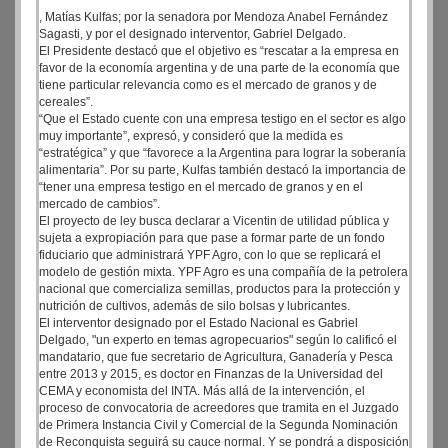
, Matías Kulfas; por la senadora por Mendoza Anabel Fernández
Sagasti, y por el designado interventor, Gabriel Delgado.
El Presidente destacó que el objetivo es “rescatar a la empresa en
favor de la economía argentina y de una parte de la economía que
tiene particular relevancia como es el mercado de granos y de
cereales”.
“Que el Estado cuente con una empresa testigo en el sector es algo
muy importante”, expresó, y consideró que la medida es
“estratégica” y que “favorece a la Argentina para lograr la soberanía
alimentaria”. Por su parte, Kulfas también destacó la importancia de
“tener una empresa testigo en el mercado de granos y en el
mercado de cambios”.
El proyecto de ley busca declarar a Vicentin de utilidad pública y
sujeta a expropiación para que pase a formar parte de un fondo
fiduciario que administrará YPF Agro, con lo que se replicará el
modelo de gestión mixta. YPF Agro es una compañía de la petrolera
nacional que comercializa semillas, productos para la protección y
nutrición de cultivos, además de silo bolsas y lubricantes.
El interventor designado por el Estado Nacional es Gabriel
Delgado, "un experto en temas agropecuarios" según lo calificó el
mandatario, que fue secretario de Agricultura, Ganadería y Pesca
entre 2013 y 2015, es doctor en Finanzas de la Universidad del
CEMA y economista del INTA. Más allá de la intervención, el
proceso de convocatoria de acreedores que tramita en el Juzgado
de Primera Instancia Civil y Comercial de la Segunda Nominación
de Reconquista seguirá su cauce normal. Y se pondrá a disposición