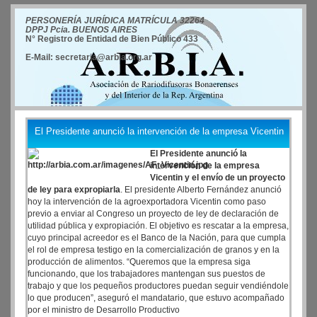
PERSONERÍA JURÍDICA MATRÍCULA 32264
DPPJ Pcia. BUENOS AIRES
N° Registro de Entidad de Bien Público 433
E-Mail: secretaria@arbia.org.ar
El Presidente anunció la intervención de la empresa Vicentin
El Presidente anunció la
intervención de la empresa
Vicentin y el envío de un proyecto
de ley para expropiarla
. El presidente Alberto Fernández anunció
hoy la intervención de la agroexportadora Vicentin como paso
previo a enviar al Congreso un proyecto de ley de declaración de
utilidad pública y expropiación. El objetivo es rescatar a la empresa,
cuyo principal acreedor es el Banco de la Nación, para que cumpla
el rol de empresa testigo en la comercialización de granos y en la
producción de alimentos. “Queremos que la empresa siga
funcionando, que los trabajadores mantengan sus puestos de
trabajo y que los pequeños productores puedan seguir vendiéndole
lo que producen”, aseguró el mandatario, que estuvo acompañado
por el ministro de Desarrollo Productivo