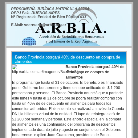
PERSONERÍA JURÍDICA MATRÍCULA 32264
DPPJ Pcia. BUENOS AIRES
N° Registro de Entidad de Bien Público 433
E-Mail: secretaria@arbia.org.ar
Banco Provincia otorgará 40% de descuento en compra de
alimentos
Banco Provincia otorgará 40% de
descuento en compra de
alimentos
El programa rige hasta el 31 de octubre. El beneficio es financiado
por el Gobierno bonaerense y tiene un tope unificado de $ 1.200
por semana y persona. El Banco Provincia anunció que a partir de
este lunes y hasta el 31 de octubre se podrá realizar compras con
hasta un 40% de de descuento en alimentos para todos los
comercios adheridos. El descuento se realizará a través de Cuenta
DNI, la billetera virtual de la entidad. El tope de reintegro será de
$1.200 por semana y persona. Este ahorro especial en la compra
de alimentos es una continuidad del programa de descuentos
implementado durante julio y agosto en conjunto con el Gobierno
bonaerense, explicó Juan Cuattromo, presidente de Banco