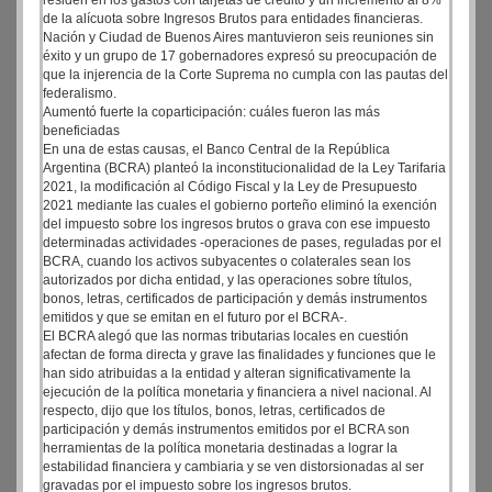
residen en los gastos con tarjetas de crédito y un incremento al 8%
de la alícuota sobre Ingresos Brutos para entidades financieras.
Nación y Ciudad de Buenos Aires mantuvieron seis reuniones sin
éxito y un grupo de 17 gobernadores expresó su preocupación de
que la injerencia de la Corte Suprema no cumpla con las pautas del
federalismo.
Aumentó fuerte la coparticipación: cuáles fueron las más
beneficiadas
En una de estas causas, el Banco Central de la República
Argentina (BCRA) planteó la inconstitucionalidad de la Ley Tarifaria
2021, la modificación al Código Fiscal y la Ley de Presupuesto
2021 mediante las cuales el gobierno porteño eliminó la exención
del impuesto sobre los ingresos brutos o grava con ese impuesto
determinadas actividades -operaciones de pases, reguladas por el
BCRA, cuando los activos subyacentes o colaterales sean los
autorizados por dicha entidad, y las operaciones sobre títulos,
bonos, letras, certificados de participación y demás instrumentos
emitidos y que se emitan en el futuro por el BCRA-.
El BCRA alegó que las normas tributarias locales en cuestión
afectan de forma directa y grave las finalidades y funciones que le
han sido atribuidas a la entidad y alteran significativamente la
ejecución de la política monetaria y financiera a nivel nacional. Al
respecto, dijo que los títulos, bonos, letras, certificados de
participación y demás instrumentos emitidos por el BCRA son
herramientas de la política monetaria destinadas a lograr la
estabilidad financiera y cambiaria y se ven distorsionadas al ser
gravadas por el impuesto sobre los ingresos brutos.