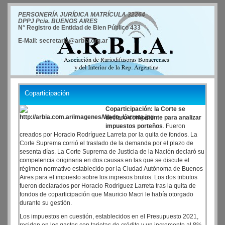
PERSONERÍA JURÍDICA MATRÍCULA 32264
DPPJ Pcia. BUENOS AIRES
N° Registro de Entidad de Bien Público 433
E-Mail: secretaria@arbia.org.ar
Coparticipación
Coparticipación: la Corte se
declaró competente para analizar
impuestos porteños
. Fueron
creados por Horacio Rodríguez Larreta por la quita de fondos. La
Corte Suprema corrió el traslado de la demanda por el plazo de
sesenta días. La Corte Suprema de Justicia de la Nación declaró su
competencia originaria en dos causas en las que se discute el
régimen normativo establecido por la Ciudad Autónoma de Buenos
Aires para el impuesto sobre los ingresos brutos. Los dos tributos
fueron declarados por Horacio Rodríguez Larreta tras la quita de
fondos de coparticipación que Mauricio Macri le había otorgado
durante su gestión.
Los impuestos en cuestión, establecidos en el Presupuesto 2021,