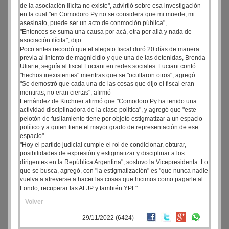
de la asociación ilícita no existe", advirtió sobre esa investigación
en la cual "en Comodoro Py no se considera que mi muerte, mi
asesinato, puede ser un acto de conmoción pública",
"Entonces se suma una causa por acá, otra por allá y nada de
asociación ilícita", dijo
Poco antes recordó que el alegato fiscal duró 20 días de manera
previa al intento de magnicidio y que una de las detenidas, Brenda
Uliarte, seguía al fiscal Luciani en redes sociales. Luciani contó
"hechos inexistentes" mientras que se "ocultaron otros", agregó.
"Se demostró que cada una de las cosas que dijo el fiscal eran
mentiras; no eran ciertas", afirmó
Fernández de Kirchner afirmó que "Comodoro Py ha tenido una
actividad disciplinadora de la clase política", y agregó que "este
pelotón de fusilamiento tiene por objeto estigmatizar a un espacio
político y a quien tiene el mayor grado de representación de ese
espacio"
"Hoy el partido judicial cumple el rol de condicionar, obturar,
posibilidades de expresión y estigmatizar y disciplinar a los
dirigentes en la República Argentina", sostuvo la Vicepresidenta. Lo
que se busca, agregó, con "la estigmatización" es "que nunca nadie
vuelva a atreverse a hacer las cosas que hicimos como pagarle al
Fondo, recuperar las AFJP y también YPF".
Volver
29/11/2022 (6424)