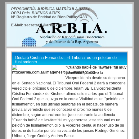
PERSONERÍA JURÍDICA MATRÍCULA 32264
DPPJ Pcia. BUENOS AIRES
N° Registro de Entidad de Bien Público 433
E-Mail: secretaria@arbia.org.ar
Declaró Cristina Fernández: El Tribunal es un pelotón de
fusilamiento
"Cuando hablé de 'lawfare' fui muy
generosa"
, sostuvo la
Vicepresidenta desde su despacho
en el Senado Nacional. El Tribunal Oral Federal 2 dará a conocer el
veredicto el próximo 6 de diciembre.Telam SE. La vicepresidenta
Cristina Fernández de Kirchner afirmó este martes que el Tribunal
Oral Federal 2 que la juzga en la causa Vialidad es un "pelotón de
fusilamiento", en sus últimas palabras en el debate, de manera
previa al veredicto que se conocerá el próximo martes 6 de
diciembre, según anunciaron los jueces durante la audiencia.
"Cuando hablé de 'lawfare' fui muy generosa; este tribunal es un
pelotón de fusilamiento", dijo la Vicepresidenta, al hacer uso de su
derecho de hablar por última vez ante los jueces Rodrigo Giménez
Uriburu, Jorge Gorini y Andrés Basso.