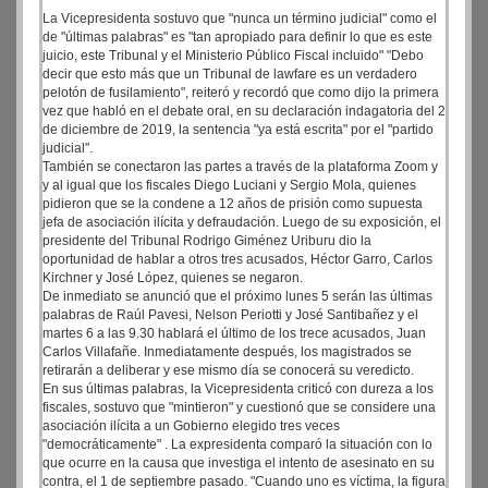
La Vicepresidenta sostuvo que "nunca un término judicial" como el
de "últimas palabras" es "tan apropiado para definir lo que es este
juicio, este Tribunal y el Ministerio Público Fiscal incluido" "Debo
decir que esto más que un Tribunal de lawfare es un verdadero
pelotón de fusilamiento", reiteró y recordó que como dijo la primera
vez que habló en el debate oral, en su declaración indagatoria del 2
de diciembre de 2019, la sentencia "ya está escrita" por el "partido
judicial".
También se conectaron las partes a través de la plataforma Zoom y
y al igual que los fiscales Diego Luciani y Sergio Mola, quienes
pidieron que se la condene a 12 años de prisión como supuesta
jefa de asociación ilícita y defraudación. Luego de su exposición, el
presidente del Tribunal Rodrigo Giménez Uriburu dio la
oportunidad de hablar a otros tres acusados, Héctor Garro, Carlos
Kirchner y José López, quienes se negaron.
De inmediato se anunció que el próximo lunes 5 serán las últimas
palabras de Raúl Pavesi, Nelson Periotti y José Santibañez y el
martes 6 a las 9.30 hablará el último de los trece acusados, Juan
Carlos Villafañe. Inmediatamente después, los magistrados se
retirarán a deliberar y ese mismo día se conocerá su veredicto.
En sus últimas palabras, la Vicepresidenta criticó con dureza a los
fiscales, sostuvo que "mintieron" y cuestionó que se considere una
asociación ilícita a un Gobierno elegido tres veces
"democráticamente" . La expresidenta comparó la situación con lo
que ocurre en la causa que investiga el intento de asesinato en su
contra, el 1 de septiembre pasado. "Cuando uno es víctima, la figura