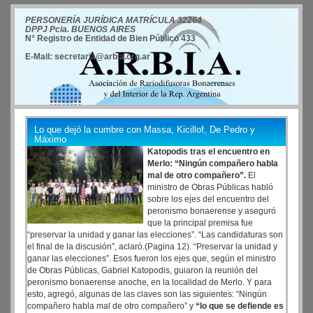
PERSONERÍA JURÍDICA MATRÍCULA 32264
DPPJ Pcia. BUENOS AIRES
N° Registro de Entidad de Bien Público 433
E-Mail: secretaria@arbia.org.ar
Lo que dejó la cumbre con Massa, Kicillof, De Pedro y
Máximo
Katopodis tras el encuentro en
Merlo: “Ningún compañero habla
mal de otro compañero”.
El
ministro de Obras Públicas habló
sobre los ejes del encuentro del
peronismo bonaerense y aseguró
que la principal premisa fue
“preservar la unidad y ganar las elecciones”. “Las candidaturas son
el final de la discusión”, aclaró.(Pagina 12). “Preservar la unidad y
ganar las elecciones”. Esos fueron los ejes que, según el ministro
de Obras Públicas, Gabriel Katopodis, guiaron la reunión del
peronismo bonaerense anoche, en la localidad de Merlo. Y para
esto, agregó, algunas de las claves son las siguientes: “Ningún
compañero habla mal de otro compañero” y
“lo que se defiende es