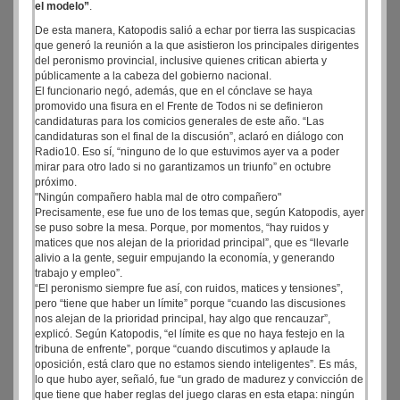
el modelo”
.
De esta manera, Katopodis salió a echar por tierra las suspicacias
que generó la reunión a la que asistieron los principales dirigentes
del peronismo provincial, inclusive quienes critican abierta y
públicamente a la cabeza del gobierno nacional.
El funcionario negó, además, que en el cónclave se haya
promovido una fisura en el Frente de Todos ni se definieron
candidaturas para los comicios generales de este año. “Las
candidaturas son el final de la discusión”, aclaró en diálogo con
Radio10. Eso sí, “ninguno de lo que estuvimos ayer va a poder
mirar para otro lado si no garantizamos un triunfo” en octubre
próximo.
"Ningún compañero habla mal de otro compañero"
Precisamente, ese fue uno de los temas que, según Katopodis, ayer
se puso sobre la mesa. Porque, por momentos, “hay ruidos y
matices que nos alejan de la prioridad principal”, que es “llevarle
alivio a la gente, seguir empujando la economía, y generando
trabajo y empleo”.
“El peronismo siempre fue así, con ruidos, matices y tensiones”,
pero “tiene que haber un límite” porque “cuando las discusiones
nos alejan de la prioridad principal, hay algo que rencauzar”,
explicó. Según Katopodis, “el límite es que no haya festejo en la
tribuna de enfrente”, porque “cuando discutimos y aplaude la
oposición, está claro que no estamos siendo inteligentes”. Es más,
lo que hubo ayer, señaló, fue “un grado de madurez y convicción de
que tiene que haber reglas del juego claras en esta etapa: ningún