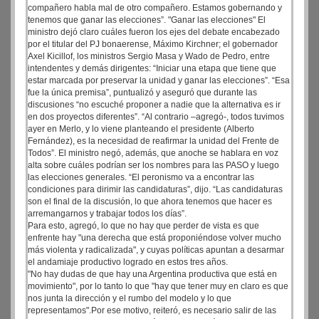
compañero habla mal de otro compañero. Estamos gobernando y
tenemos que ganar las elecciones”. "Ganar las elecciones" El
ministro dejó claro cuáles fueron los ejes del debate encabezado
por el titular del PJ bonaerense, Máximo Kirchner; el gobernador
Axel Kicillof, los ministros Sergio Masa y Wado de Pedro, entre
intendentes y demás dirigentes: “Iniciar una etapa que tiene que
estar marcada por preservar la unidad y ganar las elecciones”. “Esa
fue la única premisa”, puntualizó y aseguró que durante las
discusiones “no escuché proponer a nadie que la alternativa es ir
en dos proyectos diferentes”. “Al contrario –agregó-, todos tuvimos
ayer en Merlo, y lo viene planteando el presidente (Alberto
Fernández), es la necesidad de reafirmar la unidad del Frente de
Todos”. El ministro negó, además, que anoche se hablara en voz
alta sobre cuáles podrían ser los nombres para las PASO y luego
las elecciones generales. “El peronismo va a encontrar las
condiciones para dirimir las candidaturas”, dijo. “Las candidaturas
son el final de la discusión, lo que ahora tenemos que hacer es
arremangarnos y trabajar todos los días”.
Para esto, agregó, lo que no hay que perder de vista es que
enfrente hay "una derecha que está proponiéndose volver mucho
más violenta y radicalizada", y cuyas políticas apuntan a desarmar
el andamiaje productivo logrado en estos tres años.
"No hay dudas de que hay una Argentina productiva que está en
movimiento", por lo tanto lo que "hay que tener muy en claro es que
nos junta la dirección y el rumbo del modelo y lo que
representamos".Por ese motivo, reiteró, es necesario salir de las