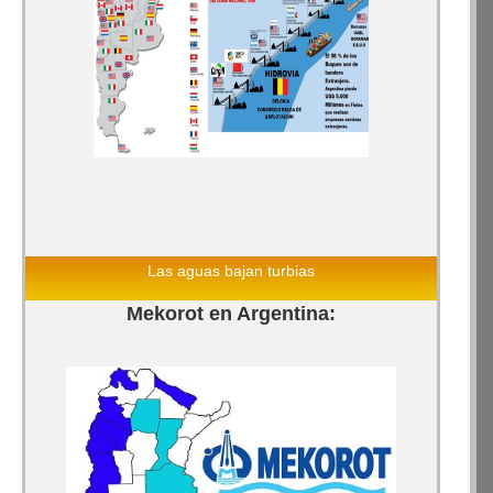
Las aguas bajan turbias
Mekorot en Argentina: