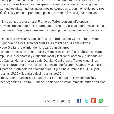
tivo y para un mundo nuevo", cerró. Por su parte, Massa le devolvió los
su casa, que es Mercedes. Los que convivimos en el día a día del gobierno,
ras, muchos días, muchos mates, nos peleamos en algún momento, pero nos
ía límites y era todo para unos pocos", rememoró Massa, quien en las
lia que hoy representa el Frente de Todos, con sus diferencias,
al y no concentrado en la Ciudad de Buenos". Al hablar sobre los ajustes que
irtió que ahí "siempre aparecen los que lo primero que quieren cortar es la
na con convicción y con sueños de futuro. Eso no va a cambiar"; y que
lugar que nos toca, sino por cuál es la Argentina que construimos".
iego Giuliano, y el intendente local, Juan Ustarroz.
idades bonaerenses de Tomás Jofré y Mercedes concretó ese sábado su viaje
ulso a la economía y el turismo local y facilitar el acceso y la llegada de
tinos Capital Humano, a cargo de Damián Contreras, y Trenes Argentinos
ínea Belgrano Sur entre las estaciones de Tomás Jofré, Altamira y Mercedes.
parada intermedia en Altamira a las 11 y arribo a Jofré a las 11.14; y el
 a las 15:56 y llegada a destino a las 16.09.
se realizaron obras enmarcadas en el Plan Federal de Revalorización y
enes Argentinos Capital Humano, poniendo en valor infraestructuras edilicias
27/05/2023 (6832)