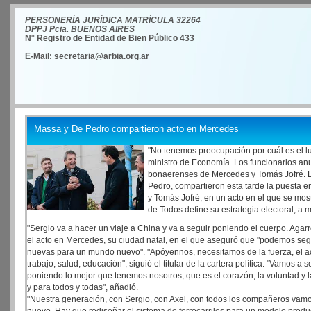
PERSONERÍA JURÍDICA MATRÍCULA 32264
DPPJ Pcia. BUENOS AIRES
N° Registro de Entidad de Bien Público 433
E-Mail: secretaria@arbia.org.ar
Massa y De Pedro compartieron acto en Mercedes
"No tenemos preocupación por cuál es el lug
ministro de Economía. Los funcionarios anu
bonaerenses de Mercedes y Tomás Jofré. L
Pedro, compartieron esta tarde la puesta e
y Tomás Jofré, en un acto en el que se mo
de Todos define su estrategia electoral, a 
"Sergio va a hacer un viaje a China y va a seguir poniendo el cuerpo. Agar
el acto en Mercedes, su ciudad natal, en el que aseguró que "podemos se
nuevas para un mundo nuevo". "Apóyennos, necesitamos de la fuerza, el 
trabajo, salud, educación", siguió el titular de la cartera política. "Vamos
poniendo lo mejor que tenemos nosotros, que es el corazón, la voluntad y la
y para todos y todas", añadió.
"Nuestra generación, con Sergio, con Axel, con todos los compañeros vam