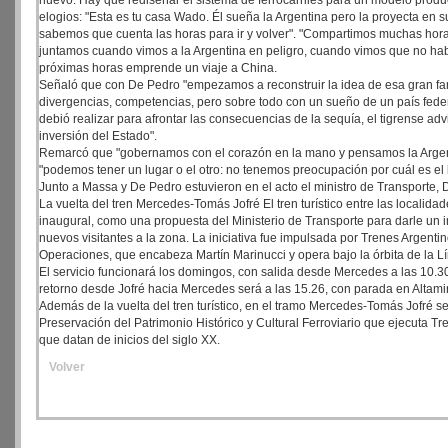
nuevo. Hay que rediseñar el sistema de ferrocarriles para un modelo produc
elogios: "Esta es tu casa Wado. Él sueña la Argentina pero la proyecta en 
sabemos que cuenta las horas para ir y volver". "Compartimos muchas ho
juntamos cuando vimos a la Argentina en peligro, cuando vimos que no hab
próximas horas emprende un viaje a China.
Señaló que con De Pedro "empezamos a reconstruir la idea de esa gran fami
divergencias, competencias, pero sobre todo con un sueño de un país feder
debió realizar para afrontar las consecuencias de la sequía, el tigrense adv
inversión del Estado".
Remarcó que "gobernamos con el corazón en la mano y pensamos la Argenti
"podemos tener un lugar o el otro: no tenemos preocupación por cuál es el 
Junto a Massa y De Pedro estuvieron en el acto el ministro de Transporte, D
La vuelta del tren Mercedes-Tomás Jofré El tren turístico entre las local
inaugural, como una propuesta del Ministerio de Transporte para darle un imp
nuevos visitantes a la zona. La iniciativa fue impulsada por Trenes Argen
Operaciones, que encabeza Martín Marinucci y opera bajo la órbita de la L
El servicio funcionará los domingos, con salida desde Mercedes a las 10.30, 
retorno desde Jofré hacia Mercedes será a las 15.26, con parada en Altamira
Además de la vuelta del tren turístico, en el tramo Mercedes-Tomás Jofré 
Preservación del Patrimonio Histórico y Cultural Ferroviario que ejecuta Tr
que datan de inicios del siglo XX.
Volver