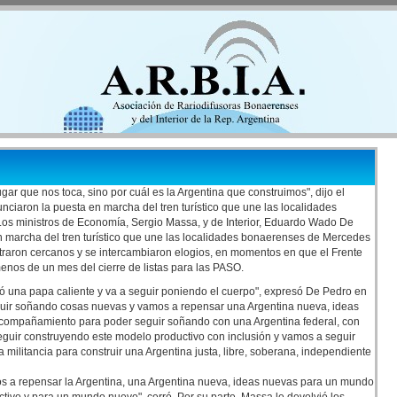
ar que nos toca, sino por cuál es la Argentina que construimos", dijo el
nciaron la puesta en marcha del tren turístico que une las localidades
os ministros de Economía, Sergio Massa, y de Interior, Eduardo Wado De
n marcha del tren turístico que une las localidades bonaerenses de Mercedes
straron cercanos y se intercambiaron elogios, en momentos en que el Frente
menos de un mes del cierre de listas para las PASO.
ró una papa caliente y va a seguir poniendo el cuerpo", expresó De Pedro en
guir soñando cosas nuevas y vamos a repensar una Argentina nueva, ideas
acompañamiento para poder seguir soñando con una Argentina federal, con
 a seguir construyendo este modelo productivo con inclusión y vamos a seguir
 militancia para construir una Argentina justa, libre, soberana, independiente
os a repensar la Argentina, una Argentina nueva, ideas nuevas para un mundo