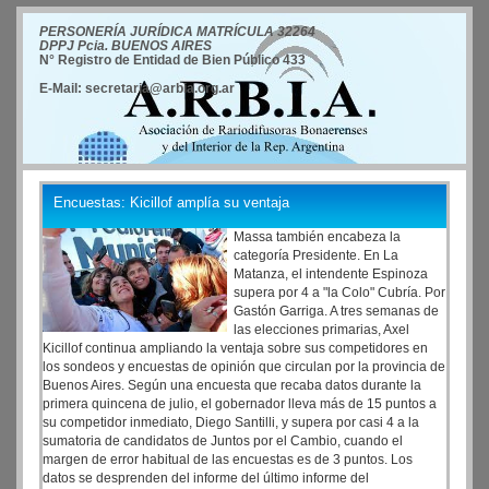
PERSONERÍA JURÍDICA MATRÍCULA 32264
DPPJ Pcia. BUENOS AIRES
N° Registro de Entidad de Bien Público 433
E-Mail: secretaria@arbia.org.ar
Encuestas: Kicillof amplía su ventaja
Massa también encabeza la
categoría Presidente. En La
Matanza, el intendente Espinoza
supera por 4 a "la Colo" Cubría. Por
Gastón Garriga. A tres semanas de
las elecciones primarias, Axel
Kicillof continua ampliando la ventaja sobre sus competidores en
los sondeos y encuestas de opinión que circulan por la provincia de
Buenos Aires. Según una encuesta que recaba datos durante la
primera quincena de julio, el gobernador lleva más de 15 puntos a
su competidor inmediato, Diego Santilli, y supera por casi 4 a la
sumatoria de candidatos de Juntos por el Cambio, cuando el
margen de error habitual de las encuestas es de 3 puntos. Los
datos se desprenden del informe del último informe del